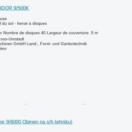
ODOR 9/500K
luse
l du sol - herse à disques
ur
Nombre de disques
40
Largeur de couverture
5 m
ross-Umstadt
chinen GmbH Land-, Forst- und Gartentechnik
deur
or 9/6000 Obmen na s/h tehniku)