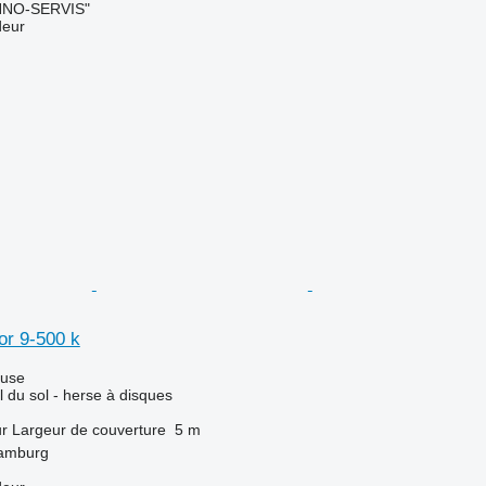
NO-SERVIS"
deur
or 9-500 k
luse
l du sol - herse à disques
ur
Largeur de couverture
5 m
Hamburg