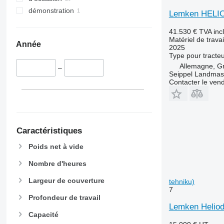
démonstration
Lemken HELI
41.530 €
TVA inc
Matériel de travai
Année
2025
Type
pour tracte
Allemagne, G
–
Seippel Landmas
Contacter le ven
Caractéristiques
Poids net à vide
Nombre d'heures
Largeur de couverture
tehniku)
7
Profondeur de travail
Lemken Heliod
Capacité