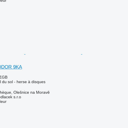
deur
ODOR 9KA
 £GB
l du sol - herse à disques
chèque, Olešnice na Moravě
lacek s.r.o
deur