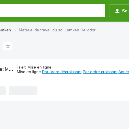
Se 
Lemken
Matériel de travail du sol Lemken Heliodor
Trier
:
Mise en ligne
s:
Matériel de travail du sol Lemken Heliodor
Mise en ligne
Par ordre décroissant
Par ordre croissant
Année