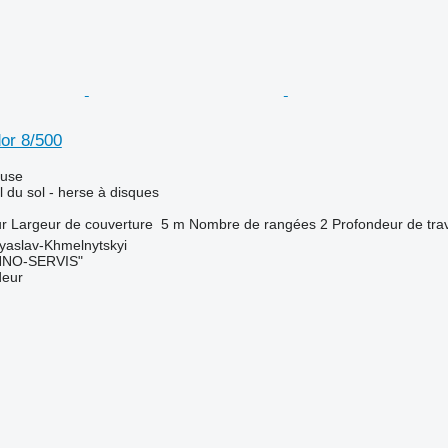
or 8/500
luse
l du sol - herse à disques
ur
Largeur de couverture
5 m
Nombre de rangées
2
Profondeur de trav
yaslav-Khmelnytskyi
NO-SERVIS"
deur