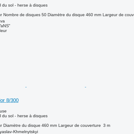
l du sol - herse à disques
ur
Nombre de disques
50
Diamètre du disque
460 mm
Largeur de couv
ava
aNS"
deur
or 8/300
luse
l du sol - herse à disques
ur
Diamètre du disque
460 mm
Largeur de couverture
3 m
yaslav-Khmelnytskyi