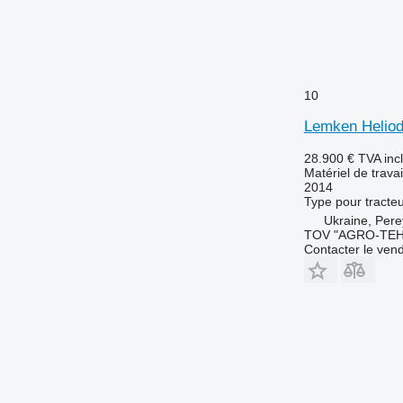
10
Lemken Heliod
28.900 €
TVA inc
Matériel de travai
2014
Type
pour tracte
Ukraine, Pere
TOV "AGRO-TEH
Contacter le ven