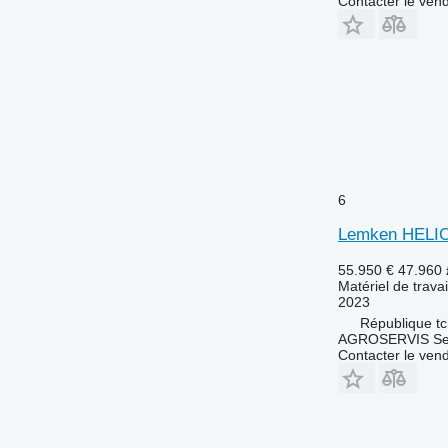
Contacter le ven
6
Lemken HELI
55.950 €
47.960
Matériel de travai
2023
République t
AGROSERVIS Sed
Contacter le ven