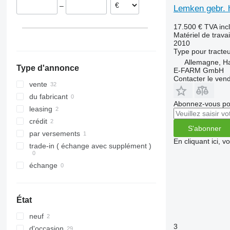
–
Lemken gebr. h
VariOpal
Opal 140
Rubin 12
VariDiamant 6
VariTansanit
VariDiamant 7
VariOpal 7
17.500 €
TVA inc
VariTitan
VariDiamant 9
VariOpal 8
VariTansanit 8
Matériel de travai
2010
VarioPack
VariDiamant 10
VariOpal 9
Type
pour tracte
Zirkon
VarioPack 110
Allemagne, 
Type d'annonce
E-FARM GmbH
Zirkon 8
Contacter le ven
Zirkon 12
vente
du fabricant
Abonnez-vous pou
leasing
crédit
S'abonner
par versements
En cliquant ici, 
trade-in ( échange avec supplément )
échange
État
neuf
3
d'occasion