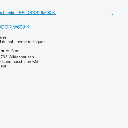
ODOR 9/600 K
luse
l du sol - herse à disques
rture
6 m
7793 Wildeshausen
er Landmaschinen KG
deur