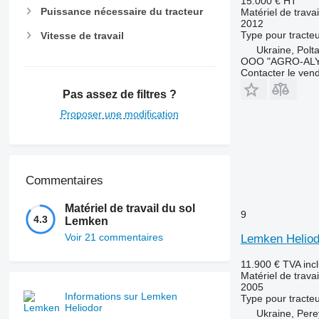
15.000 €
HT
Puissance nécessaire du tracteur
Matériel de travai
2012
Type
pour tracte
Vitesse de travail
Ukraine, Polt
OOO "AGRO-ALY
Contacter le ven
Pas assez de filtres ?
Proposer une modification
Commentaires
Matériel de travail du sol
9
4.3
Lemken
Voir 21 commentaires
Lemken Heliod
11.900 €
TVA inc
Matériel de travai
2005
Informations sur Lemken
Type
pour tracte
Heliodor
Ukraine, Pere