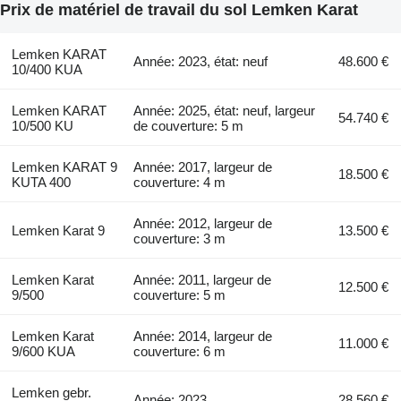
Prix de matériel de travail du sol Lemken Karat
Lemken KARAT
Année: 2023, état: neuf
48.600 €
10/400 KUA
Lemken KARAT
Année: 2025, état: neuf, largeur
54.740 €
10/500 KU
de couverture: 5 m
Lemken KARAT 9
Année: 2017, largeur de
18.500 €
KUTA 400
couverture: 4 m
Année: 2012, largeur de
Lemken Karat 9
13.500 €
couverture: 3 m
Lemken Karat
Année: 2011, largeur de
12.500 €
9/500
couverture: 5 m
Lemken Karat
Année: 2014, largeur de
11.000 €
9/600 KUA
couverture: 6 m
Lemken gebr.
Année: 2023
28.560 €