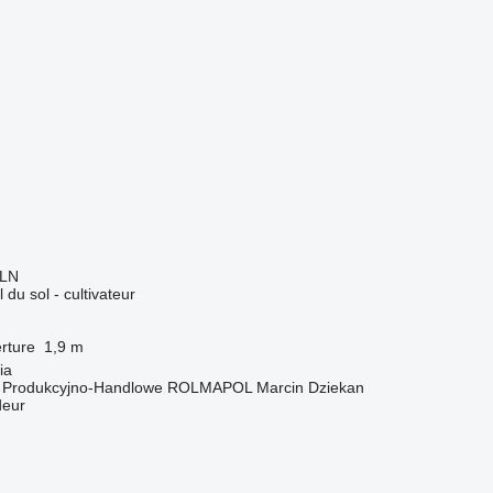
PLN
l du sol - cultivateur
rture
1,9 m
ia
o Produkcyjno-Handlowe ROLMAPOL Marcin Dziekan
deur