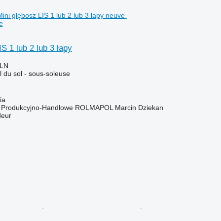
e
S 1 lub 2 lub 3 łapy
PLN
il du sol - sous-soleuse
ia
o Produkcyjno-Handlowe ROLMAPOL Marcin Dziekan
deur