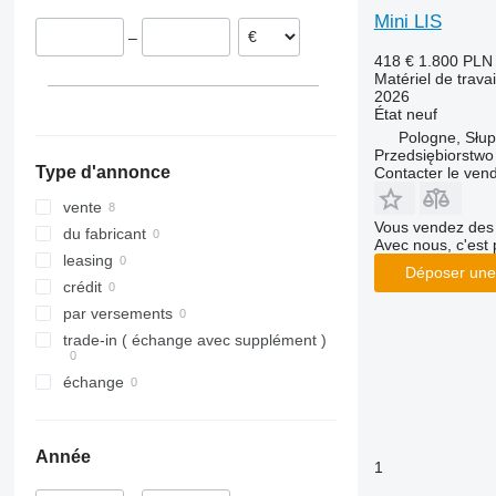
Smaragd
Mini LIS
–
VariDiamant
418 €
1.800 PLN
VariOpal
Matériel de trava
2026
VariTansanit
État
neuf
VariTitan
Pologne, Słup
VarioPack
Przedsiębiorstw
Type d'annonce
Contacter le ven
Zirkon
vente
Vous vendez des 
du fabricant
Avec nous, c'est 
leasing
Déposer une
crédit
par versements
trade-in ( échange avec supplément )
échange
Année
1