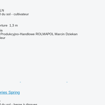
PLN
l du sol - cultivateur
rture
1,3 m
ia
o Produkcyjno-Handlowe ROLMAPOL Marcin Dziekan
deur
ries Spring
e
l du sol - herse à disques