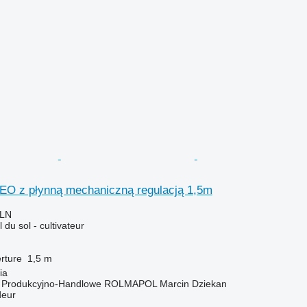
NEO z płynną mechaniczną regulacją 1,5m
PLN
l du sol - cultivateur
rture
1,5 m
ia
o Produkcyjno-Handlowe ROLMAPOL Marcin Dziekan
deur