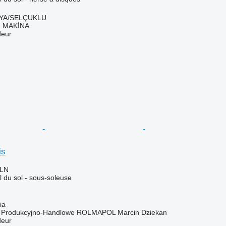
NYA/SELÇUKLU
 MAKİNA
deur
is
PLN
il du sol - sous-soleuse
ia
o Produkcyjno-Handlowe ROLMAPOL Marcin Dziekan
deur