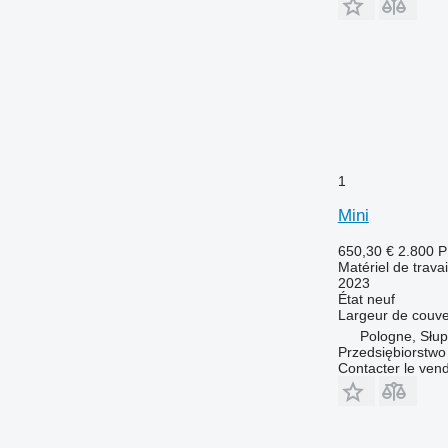
1
Mini
650,30 €
2.800 
Matériel de travai
2023
État
neuf
Largeur de couve
Pologne, Słup
Przedsiębiorstw
Contacter le ven