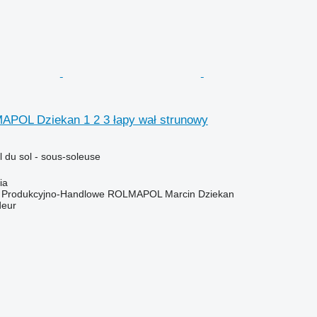
APOL Dziekan 1 2 3 łapy wał strunowy
il du sol - sous-soleuse
ia
o Produkcyjno-Handlowe ROLMAPOL Marcin Dziekan
deur