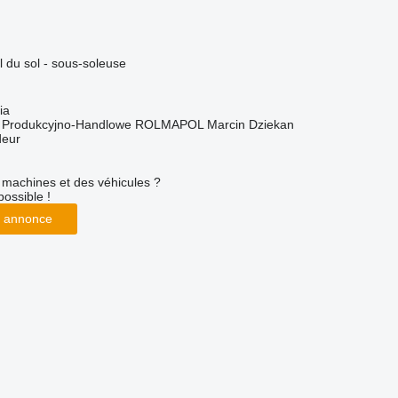
il du sol - sous-soleuse
ia
o Produkcyjno-Handlowe ROLMAPOL Marcin Dziekan
deur
machines et des véhicules ?
possible !
 annonce