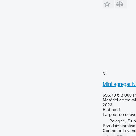
3
Mini agregat 
696,70 €
3.000 
Matériel de travai
2023
État
neuf
Largeur de couve
Pologne, Słup
Przedsiębiorstw
Contacter le ven