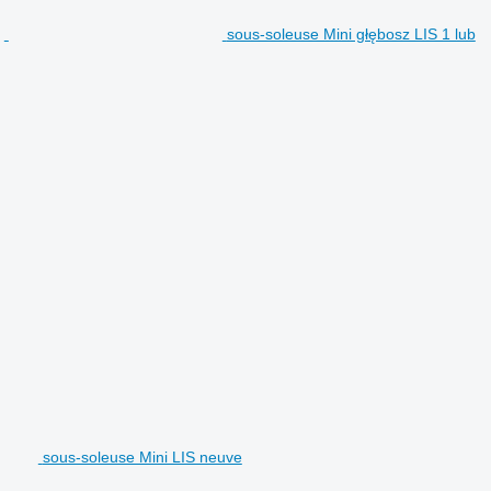
sous-soleuse Mini głębosz LIS 1 lub
sous-soleuse Mini LIS neuve