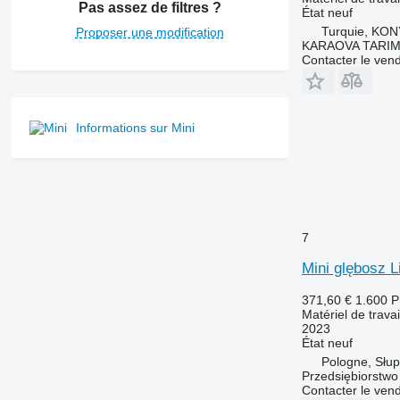
Pas assez de filtres ?
État
neuf
Turquie, KO
Proposer une modification
KARAOVA TARIM
Contacter le ven
Informations sur Mini
7
Mini glębosz L
371,60 €
1.600 
Matériel de trava
2023
État
neuf
Pologne, Słup
Przedsiębiorstw
Contacter le ven