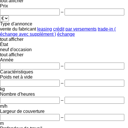
tout afficher
Prix
–
Type d'annonce
vente
du fabricant
leasing
crédit
par versements
trade-in (
échange avec supplément )
échange
tout afficher
État
neuf
d'occasion
tout afficher
Année
–
Caractéristiques
Poids net à vide
–
kg
Nombre d'heures
–
m/h
Largeur de couverture
–
m