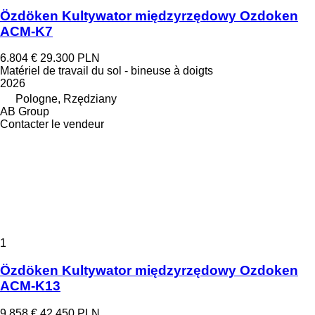
Özdöken Kultywator międzyrzędowy Ozdoken
ACM-K7
6.804 €
29.300 PLN
Matériel de travail du sol - bineuse à doigts
2026
Pologne, Rzędziany
AB Group
Contacter le vendeur
1
Özdöken Kultywator międzyrzędowy Ozdoken
ACM-K13
9.858 €
42.450 PLN