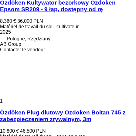
Özdöken Kultywator bezorkowy Ozdoken
Epsom SR209 - 9 łap, dostępny od rę
8.360 €
36.000 PLN
Matériel de travail du sol - cultivateur
2025
Pologne, Rzędziany
AB Group
Contacter le vendeur
1
Özdöken Pług dłutowy Ozdoken Boltan 745 z
zabezpieczeniem zrywalnym, 3m
10.800 €
46.500 PLN