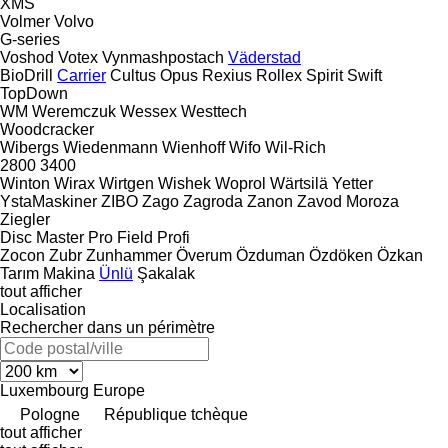
XMS
Volmer
Volvo
G-series
Voshod
Votex
Vynmashpostach
Väderstad
BioDrill
Carrier
Cultus
Opus
Rexius
Rollex
Spirit
Swift
TopDown
WM
Weremczuk
Wessex
Westtech
Woodcracker
Wibergs
Wiedenmann
Wienhoff
Wifo
Wil-Rich
2800
3400
Winton
Wirax
Wirtgen
Wishek
Woprol
Wärtsilä
Yetter
YstaMaskiner
ZIBO
Zago
Zagroda
Zanon
Zavod Moroza
Ziegler
Disc Master Pro
Field Profi
Zocon
Zubr
Zunhammer
Överum
Özduman
Özdöken
Özkan
Tarım Makina
Ünlü
Şakalak
tout afficher
Localisation
Rechercher dans un périmètre
Luxembourg
Europe
Pologne
République tchèque
tout afficher