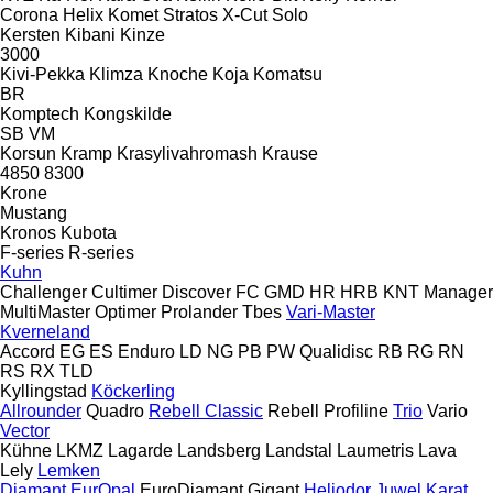
Corona
Helix
Komet
Stratos
X-Cut Solo
Kersten
Kibani
Kinze
3000
Kivi-Pekka
Klimza
Knoche
Koja
Komatsu
BR
Komptech
Kongskilde
SB
VM
Korsun
Kramp
Krasylivahromash
Krause
4850
8300
Krone
Mustang
Kronos
Kubota
F-series
R-series
Kuhn
Challenger
Cultimer
Discover
FC
GMD
HR
HRB
KNT
Manager
MultiMaster
Optimer
Prolander
Tbes
Vari-Master
Kverneland
Accord
EG
ES
Enduro
LD
NG
PB
PW
Qualidisc
RB
RG
RN
RS
RX
TLD
Kyllingstad
Köckerling
Allrounder
Quadro
Rebell Classic
Rebell Profiline
Trio
Vario
Vector
Kühne
LKMZ
Lagarde
Landsberg
Landstal
Laumetris
Lava
Lely
Lemken
Diamant
EurOpal
EuroDiamant
Gigant
Heliodor
Juwel
Karat