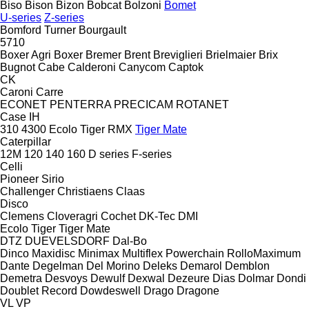
Biso
Bison
Bizon
Bobcat
Bolzoni
Bomet
U-series
Z-series
Bomford Turner
Bourgault
5710
Boxer Agri
Boxer
Bremer
Brent
Breviglieri
Brielmaier
Brix
Bugnot
Cabe
Calderoni
Canycom
Captok
CK
Caroni
Carre
ECONET
PENTERRA
PRECICAM
ROTANET
Case IH
310
4300
Ecolo Tiger
RMX
Tiger Mate
Caterpillar
12M
120
140
160
D series
F-series
Celli
Pioneer
Sirio
Challenger
Christiaens
Claas
Disco
Clemens
Cloveragri
Cochet
DK-Tec
DMI
Ecolo Tiger
Tiger Mate
DTZ
DUEVELSDORF
Dal-Bo
Dinco
Maxidisc
Minimax
Multiflex
Powerchain
RolloMaximum
Dante
Degelman
Del Morino
Deleks
Demarol
Demblon
Demetra
Desvoys
Dewulf
Dexwal
Dezeure
Dias
Dolmar
Dondi
Doublet Record
Dowdeswell
Drago
Dragone
VL
VP