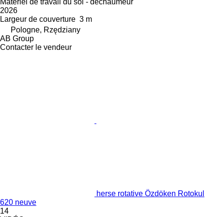
Matériel de travail du sol - déchaumeur
2026
Largeur de couverture
3 m
Pologne, Rzędziany
AB Group
Contacter le vendeur
herse rotative Özdöken Rotokul
620 neuve
14