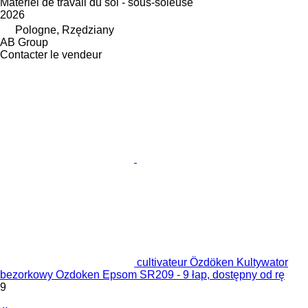
Matériel de travail du sol - sous-soleuse
2026
Pologne, Rzędziany
AB Group
Contacter le vendeur
cultivateur Özdöken Kultywator
bezorkowy Ozdoken Epsom SR209 - 9 łap, dostępny od rę
9