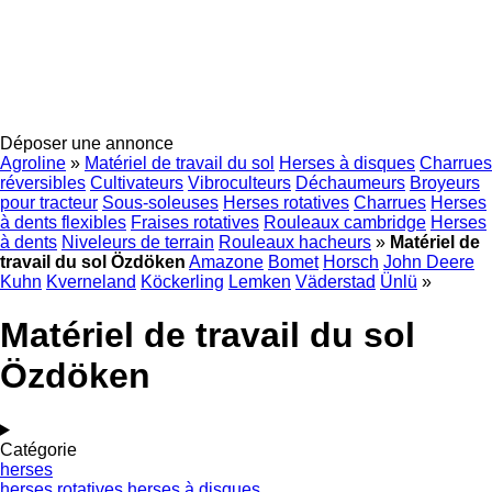
Déposer une annonce
Agroline
»
Matériel de travail du sol
Herses à disques
Charrues
réversibles
Cultivateurs
Vibroculteurs
Déchaumeurs
Broyeurs
pour tracteur
Sous-soleuses
Herses rotatives
Charrues
Herses
à dents flexibles
Fraises rotatives
Rouleaux cambridge
Herses
à dents
Niveleurs de terrain
Rouleaux hacheurs
»
Matériel de
travail du sol Özdöken
Amazone
Bomet
Horsch
John Deere
Kuhn
Kverneland
Köckerling
Lemken
Väderstad
Ünlü
»
Matériel de travail du sol
Özdöken
Catégorie
herses
herses rotatives
herses à disques