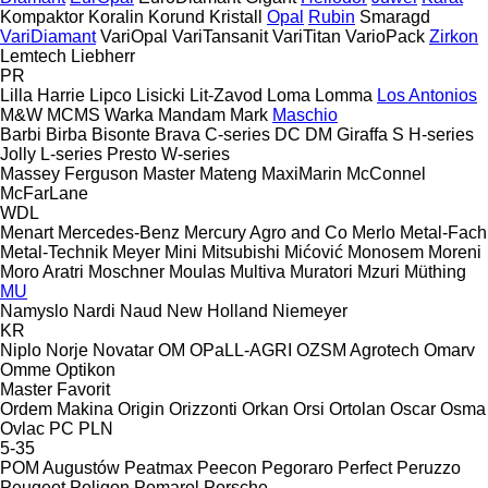
Kompaktor
Koralin
Korund
Kristall
Opal
Rubin
Smaragd
VariDiamant
VariOpal
VariTansanit
VariTitan
VarioPack
Zirkon
Lemtech
Liebherr
PR
Lilla Harrie
Lipco
Lisicki
Lit-Zavod
Loma
Lomma
Los Antonios
M&W
MCMS Warka
Mandam
Mark
Maschio
Barbi
Birba
Bisonte
Brava
C-series
DC
DM
Giraffa S
H-series
Jolly
L-series
Presto
W-series
Massey Ferguson
Master
Mateng
MaxiMarin
McConnel
McFarLane
WDL
Menart
Mercedes-Benz
Mercury Agro and Co
Merlo
Metal-Fach
Metal-Technik
Meyer
Mini
Mitsubishi
Mićović
Monosem
Moreni
Moro Aratri
Moschner
Moulas
Multiva
Muratori
Mzuri
Müthing
MU
Namyslo
Nardi
Naud
New Holland
Niemeyer
KR
Niplo
Norje
Novatar
OM
OPaLL-AGRI
OZSM Agrotech
Omarv
Omme
Optikon
Master
Favorit
Ordem Makina
Origin
Orizzonti
Orkan
Orsi
Ortolan
Oscar
Osma
Ovlac
PC
PLN
5-35
POM Augustów
Peatmax
Peecon
Pegoraro
Perfect
Peruzzo
Peugeot
Poligon
Pomarol
Porsche