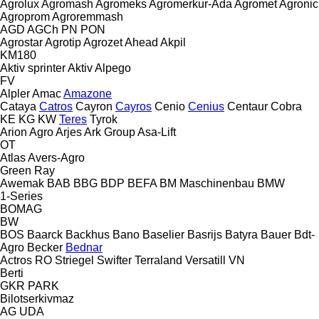
Agrolux
Agromash
Agromeks
Agromerkur-Ada
Agromet
Agronic
Agroprom
Agroremmash
AGD
AGCh
PN
PON
Agrostar
Agrotip
Agrozet
Ahead
Akpil
KM180
Aktiv sprinter
Aktiv
Alpego
FV
Alpler
Amac
Amazone
Cataya
Catros
Cayron
Cayros
Cenio
Cenius
Centaur
Cobra
KE
KG
KW
Teres
Tyrok
Arion Agro
Arjes
Ark Group
Asa-Lift
OT
Atlas
Avers-Agro
Green Ray
Awemak
BAB
BBG
BDP
BEFA
BM Maschinenbau
BMW
1-Series
BOMAG
BW
BOS
Baarck
Backhus
Bano
Baselier
Basrijs
Batyra
Bauer
Bdt-
Agro
Becker
Bednar
Actros RO
Striegel
Swifter
Terraland
Versatill VN
Berti
GKR
PARK
Bilotserkivmaz
AG
UDA