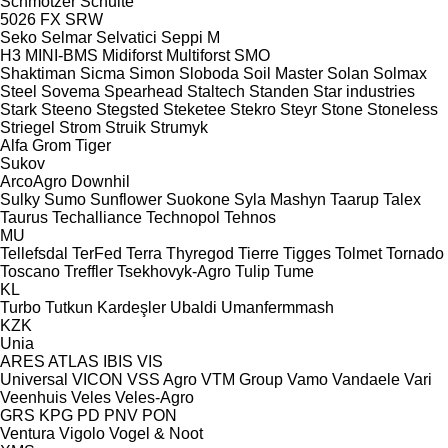
Schmotzer
Schulte
5026
FX
SRW
Seko
Selmar
Selvatici
Seppi M
H3
MINI-BMS
Midiforst
Multiforst
SMO
Shaktiman
Sicma
Simon
Sloboda
Soil Master
Solan
Solmax
Steel
Sovema
Spearhead
Staltech
Standen
Star industries
Stark
Steeno
Stegsted
Steketee
Stekro
Steyr
Stone
Stoneless
Striegel
Strom
Struik
Strumyk
Alfa
Grom
Tiger
Sukov
ArcoAgro
Downhil
Sulky
Sumo
Sunflower
Suokone
Syla Mashyn
Taarup
Talex
Taurus
Techalliance
Technopol
Tehnos
MU
Tellefsdal
TerFed
Terra
Thyregod
Tierre
Tigges
Tolmet
Tornado
Toscano
Treffler
Tsekhovyk-Agro
Tulip
Tume
KL
Turbo
Tutkun Kardeşler
Ubaldi
Umanfermmash
KZK
Unia
ARES
ATLAS
IBIS
VIS
Universal
VICON
VSS Agro
VTM Group
Vamo
Vandaele
Vari
Veenhuis
Veles
Veles-Agro
GRS
KPG
PD
PNV
PON
Ventura
Vigolo
Vogel & Noot