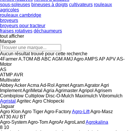
sous-soleuses
bineuses à doigts
cultivateurs
rouleaux
agricoles
rouleaux cambridge
broyeurs
broyeurs pour tracteur
fraises rotatives
déchaumeurs
tout afficher
Marque
Aucun résultat trouvé pour cette recherche
4Farmer
A.TOM
AB
ABC
AGM
AMJ Agro
AMPS
AP
APV
AS-
Motor
AS
ATMP
AVR
Multivator
Abbey
Acker
Acma
Ad-Rol
Agmet
Agram
Agrator
Agri
Implement
AgriMetal
Agria
Agrimaster
Agripol
Agrisem
Combiplow
Cultiplow
Disc-O-Mulch
Maximulch
Vibromulch
Agristal
Agritec
Agro Chłopecki
Jaguar
Agro Klon
Agro Tiger
Agro-Factory
Agro-Lift
Agro-Masz
AT30
AU
BT
Agro-System
Agro-Tom
AgroAr
AgroLand
Agrokalina
8
10