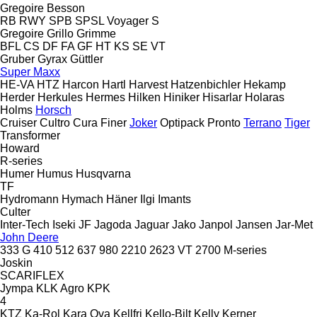
Gregoire Besson
RB
RWY
SPB
SPSL
Voyager S
Gregoire
Grillo
Grimme
BFL
CS
DF
FA
GF
HT
KS
SE
VT
Gruber
Gyrax
Güttler
Super Maxx
HE-VA
HTZ
Harcon
Hartl
Harvest
Hatzenbichler
Hekamp
Herder
Herkules
Hermes
Hilken
Hiniker
Hisarlar
Holaras
Holms
Horsch
Cruiser
Cultro
Cura
Finer
Joker
Optipack
Pronto
Terrano
Tiger
Transformer
Howard
R-series
Humer
Humus
Husqvarna
TF
Hydromann
Hymach
Häner
Ilgi
Imants
Culter
Inter-Tech
Iseki
JF
Jagoda
Jaguar
Jako
Janpol
Jansen
Jar-Met
John Deere
333 G
410
512
637
980
2210
2623 VT
2700
M-series
Joskin
SCARIFLEX
Jympa
KLK Agro
KPK
4
KTZ
Ka-Rol
Kara Ova
Kellfri
Kello-Bilt
Kelly
Kerner