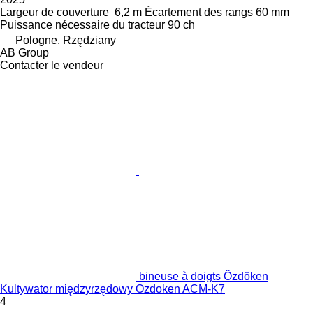
Largeur de couverture
6,2 m
Écartement des rangs
60 mm
Puissance nécessaire du tracteur
90 ch
Pologne, Rzędziany
AB Group
Contacter le vendeur
bineuse à doigts Özdöken
Kultywator międzyrzędowy Ozdoken ACM-K7
4