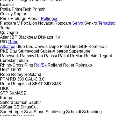
Boxster
Potila
PrimeTech
Prinoth
Grizzly
Raptor
Prinz
Proforge
Pronar
Pöttinger
Flexcare V
Fox
Lion
Novacat
Rotocare
Servo
Synkro
Terradisc
Terria
Quivogne
Atlant
BP
Blackbear
Diskator
HV
RID
Rabe
Albatros
Blue Bird
Corvus
Dupe
Field Bird
GHF
Kormoran
PKE
Star
Sturmvogel
Super-Albatros
Supertaube
Rabewerk
Rammy
Rau
Raussi
Razol
ReMac
Reekie
Regent
Eurostar
Tukan
Rhino-Cross
Ring
Rol/Ex
Rolland
Roller
Rolmako
U671
U693
Ropa
Rotary
Rotoland
FPM RD 300
GAL-C 3.0
Rotor
Rumptstad
SEAT
SID
SMS
HKK
STP
SaMASZ
Kangu
Salford
Samon
Saphir
AllStar
GE
SinusCut
Sauerburger
ScanStone
Schliesing
Schmidt
Schmihing