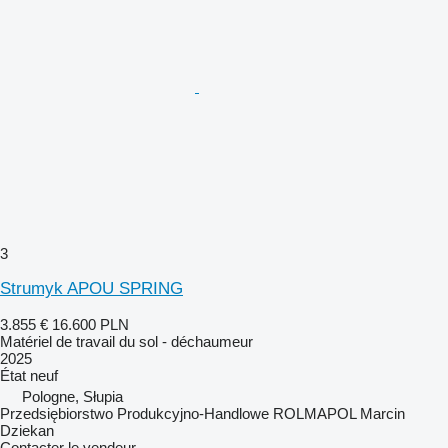
3
Strumyk APOU SPRING
3.855 €
16.600 PLN
Matériel de travail du sol - déchaumeur
2025
État
neuf
Pologne, Słupia
Przedsiębiorstwo Produkcyjno-Handlowe ROLMAPOL Marcin
Dziekan
Contacter le vendeur