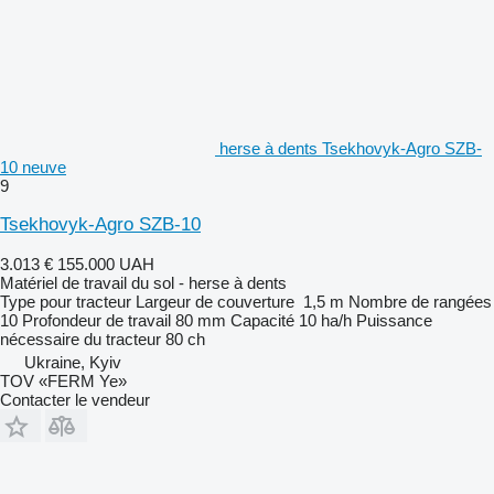
herse à dents Tsekhovyk-Agro SZB-
10 neuve
9
Tsekhovyk-Agro SZB-10
3.013 €
155.000 UAH
Matériel de travail du sol - herse à dents
Type
pour tracteur
Largeur de couverture
1,5 m
Nombre de rangées
10
Profondeur de travail
80 mm
Capacité
10 ha/h
Puissance
nécessaire du tracteur
80 ch
Ukraine, Kyiv
TOV «FERM Ye»
Contacter le vendeur