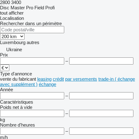
2800
3400
Disc Master Pro
Field Profi
tout afficher
Localisation
Rechercher dans un périmètre
Luxembourg
autres
Ukraine
Prix
–
Type d'annonce
vente
du fabricant
leasing
crédit
par versements
trade-in ( échange
avec supplément )
échange
Année
–
Caractéristiques
Poids net à vide
–
kg
Nombre d'heures
–
m/h