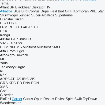
Terria
Atlant
BP
Blackbear
Diskator
HV
Albatros
Blue Bird
Corvus
Dupe
Field Bird
GHF
Kormoran
PKE
Star
Sturmvogel
Sunbird
Super-Albatros
Supertaube
Eurostar
Tukan
U671
U693
FPM RD 300
GAL-C 3.0
HKK
Kangu
AllStar
GE
SinusCut
5026
FX
SRW
H3
MINI-BMS
Midiforst
Multiforst
SMO
Alfa
Grom
Tiger
ArcoAgro
Downhil
MU
Yaris
Tsekhovyk-Agro
KL
KZK
ARES
ATLAS
IBIS
VIS
GRS
KPG
PD
PNV
PON
XMS
Golf
G-series
BioDrill
Carrier
Cultus
Opus
Rexius
Rollex
Spirit
Swift
TopDown
Woodcracker