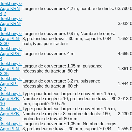
Tsekhovyk-
Agro KRN
Largeur de couverture: 4,2 m, nombre de dents: 6
3.790 €
4,2
Tsekhovyk-
Agro KRN-
3.032 €
5,6
Tsekhovyk-
Largeur de couverture: 0,9 m, Nombre de corps:
Agro PLN-
3, profondeur de travail: 30 mm, capacité: 0,94
1.652 €
3-30
ha/h, type: pour tracteur
Tsekhovyk-
Agro KPS-
Largeur de couverture: 4 m
4.665 €
4
Tsekhovyk-
Largeur de couverture: 1,05 m, puissance
Agro PLN-
1.361 €
nécessaire du tracteur: 90 ch
3-35
Tsekhovyk-
Largeur de couverture: 3,2 m, puissance
Agro KP-
1.944 €
nécessaire du tracteur: 60 ch
3,2
Tsekhovyk-
Type: pour tracteur, largeur de couverture: 1,5 m,
Agro SZB-
Nombre de rangées: 10, profondeur de travail: 80
3.013 €
10
mm, capacité: 10 ha/h
Tsekhovyk-
Type: pour tracteur, largeur de couverture: 1,5 m,
Agro SZB-
Nombre de rangées: 8, nombre de dents: 160,
2.430 €
8
profondeur de travail: 80 mm
Tsekhovyk-
Largeur de couverture: 1,05 m, Nombre de corps:
Agro PLN-
3, profondeur de travail: 30 mm, capacité: 0,94
1.555 €