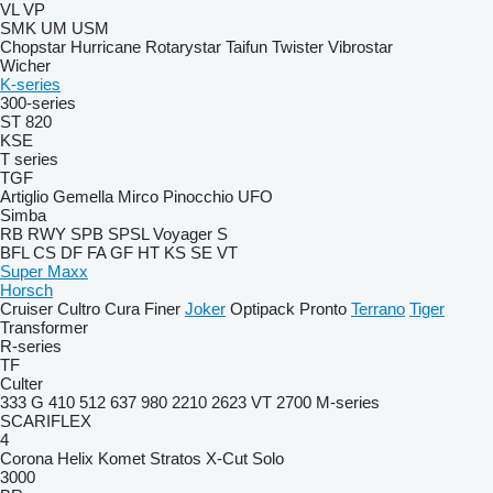
VL
VP
SMK
UM
USM
Chopstar
Hurricane
Rotarystar
Taifun
Twister
Vibrostar
Wicher
K-series
300-series
ST 820
KSE
T series
TGF
Artiglio
Gemella
Mirco
Pinocchio
UFO
Simba
RB
RWY
SPB
SPSL
Voyager S
BFL
CS
DF
FA
GF
HT
KS
SE
VT
Super Maxx
Horsch
Cruiser
Cultro
Cura
Finer
Joker
Optipack
Pronto
Terrano
Tiger
Transformer
R-series
TF
Culter
333 G
410
512
637
980
2210
2623 VT
2700
M-series
SCARIFLEX
4
Corona
Helix
Komet
Stratos
X-Cut Solo
3000