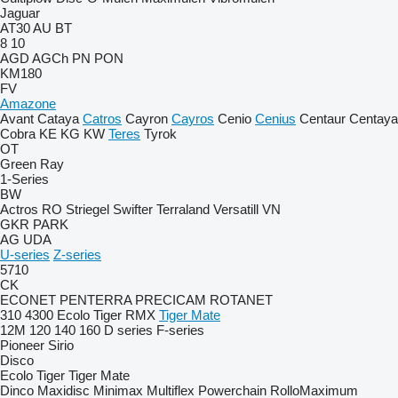
Jaguar
AT30
AU
BT
8
10
AGD
AGCh
PN
PON
KM180
FV
Amazone
Avant
Cataya
Catros
Cayron
Cayros
Cenio
Cenius
Centaur
Centaya
Cobra
KE
KG
KW
Teres
Tyrok
OT
Green Ray
1-Series
BW
Actros RO
Striegel
Swifter
Terraland
Versatill VN
GKR
PARK
AG
UDA
U-series
Z-series
5710
CK
ECONET
PENTERRA
PRECICAM
ROTANET
310
4300
Ecolo Tiger
RMX
Tiger Mate
12M
120
140
160
D series
F-series
Pioneer
Sirio
Disco
Ecolo Tiger
Tiger Mate
Dinco
Maxidisc
Minimax
Multiflex
Powerchain
RolloMaximum