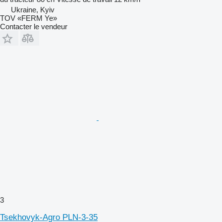
Ukraine, Kyiv
TOV «FERM Ye»
Contacter le vendeur
3
Tsekhovyk-Agro PLN-3-35