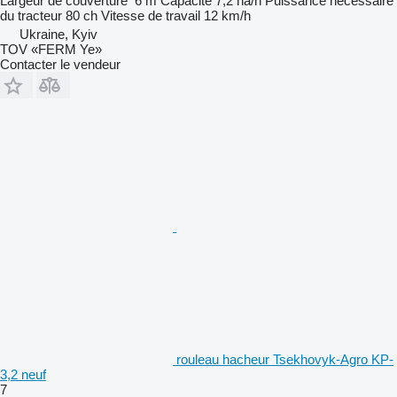
Largeur de couverture
6 m
Capacité
7,2 ha/h
Puissance nécessaire
du tracteur
80 ch
Vitesse de travail
12 km/h
Ukraine, Kyiv
TOV «FERM Ye»
Contacter le vendeur
rouleau hacheur Tsekhovyk-Agro KP-
3,2 neuf
7