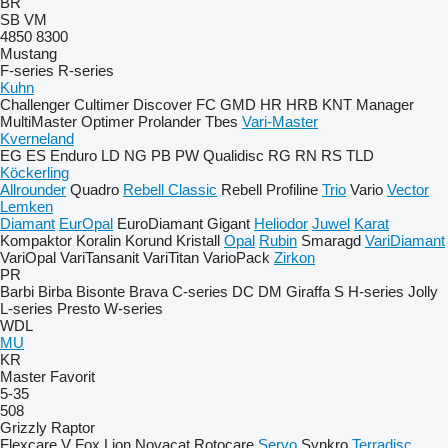
BR
SB
VM
4850
8300
Mustang
F-series
R-series
Kuhn
Challenger
Cultimer
Discover
FC
GMD
HR
HRB
KNT
Manager
MultiMaster
Optimer
Prolander
Tbes
Vari-Master
Kverneland
EG
ES
Enduro
LD
NG
PB
PW
Qualidisc
RG
RN
RS
TLD
Köckerling
Allrounder
Quadro
Rebell Classic
Rebell Profiline
Trio
Vario
Vector
Lemken
Diamant
EurOpal
EuroDiamant
Gigant
Heliodor
Juwel
Karat
Kompaktor
Koralin
Korund
Kristall
Opal
Rubin
Smaragd
VariDiamant
VariOpal
VariTansanit
VariTitan
VarioPack
Zirkon
PR
Barbi
Birba
Bisonte
Brava
C-series
DC
DM
Giraffa S
H-series
Jolly
L-series
Presto
W-series
WDL
MU
KR
Master
Favorit
5-35
508
Grizzly
Raptor
Flexcare V
Fox
Lion
Novacat
Rotocare
Servo
Synkro
Terradisc