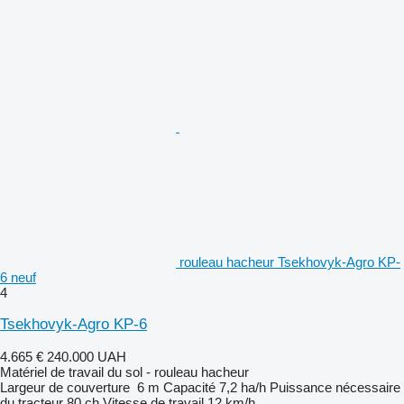
rouleau hacheur Tsekhovyk-Agro KP-
6 neuf
4
Tsekhovyk-Agro KP-6
4.665 €
240.000 UAH
Matériel de travail du sol - rouleau hacheur
Largeur de couverture
6 m
Capacité
7,2 ha/h
Puissance nécessaire
du tracteur
80 ch
Vitesse de travail
12 km/h