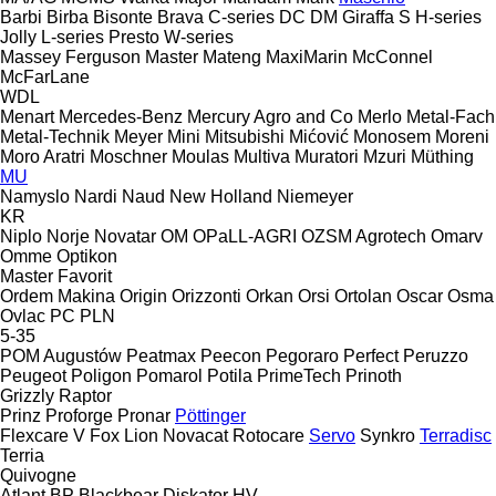
Barbi
Birba
Bisonte
Brava
C-series
DC
DM
Giraffa S
H-series
Jolly
L-series
Presto
W-series
Massey Ferguson
Master
Mateng
MaxiMarin
McConnel
McFarLane
WDL
Menart
Mercedes-Benz
Mercury Agro and Co
Merlo
Metal-Fach
Metal-Technik
Meyer
Mini
Mitsubishi
Mićović
Monosem
Moreni
Moro Aratri
Moschner
Moulas
Multiva
Muratori
Mzuri
Müthing
MU
Namyslo
Nardi
Naud
New Holland
Niemeyer
KR
Niplo
Norje
Novatar
OM
OPaLL-AGRI
OZSM Agrotech
Omarv
Omme
Optikon
Master
Favorit
Ordem Makina
Origin
Orizzonti
Orkan
Orsi
Ortolan
Oscar
Osma
Ovlac
PC
PLN
5-35
POM Augustów
Peatmax
Peecon
Pegoraro
Perfect
Peruzzo
Peugeot
Poligon
Pomarol
Potila
PrimeTech
Prinoth
Grizzly
Raptor
Prinz
Proforge
Pronar
Pöttinger
Flexcare V
Fox
Lion
Novacat
Rotocare
Servo
Synkro
Terradisc
Terria
Quivogne
Atlant
BP
Blackbear
Diskator
HV