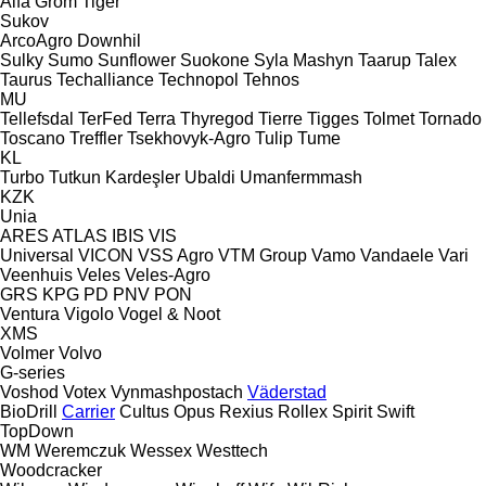
Alfa
Grom
Tiger
Sukov
ArcoAgro
Downhil
Sulky
Sumo
Sunflower
Suokone
Syla Mashyn
Taarup
Talex
Taurus
Techalliance
Technopol
Tehnos
MU
Tellefsdal
TerFed
Terra
Thyregod
Tierre
Tigges
Tolmet
Tornado
Toscano
Treffler
Tsekhovyk-Agro
Tulip
Tume
KL
Turbo
Tutkun Kardeşler
Ubaldi
Umanfermmash
KZK
Unia
ARES
ATLAS
IBIS
VIS
Universal
VICON
VSS Agro
VTM Group
Vamo
Vandaele
Vari
Veenhuis
Veles
Veles-Agro
GRS
KPG
PD
PNV
PON
Ventura
Vigolo
Vogel & Noot
XMS
Volmer
Volvo
G-series
Voshod
Votex
Vynmashpostach
Väderstad
BioDrill
Carrier
Cultus
Opus
Rexius
Rollex
Spirit
Swift
TopDown
WM
Weremczuk
Wessex
Westtech
Woodcracker