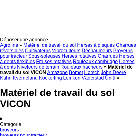
Déposer une annonce
Agroline
»
Matériel de travail du sol
Herses à disques
Charrues
réversibles
Cultivateurs
Vibroculteurs
Déchaumeurs
Broyeurs
pour tracteur
Sous-soleuses
Herses rotatives
Charrues
Herses
à dents flexibles
Fraises rotatives
Rouleaux cambridge
Herses
à dents
Niveleurs de terrain
Rouleaux hacheurs
»
Matériel de
travail du sol VICON
Amazone
Bomet
Horsch
John Deere
Kuhn
Kverneland
Köckerling
Lemken
Väderstad
Ünlü
»
Matériel de travail du sol
VICON
Catégorie
broyeurs
broyeurs pour tracteur