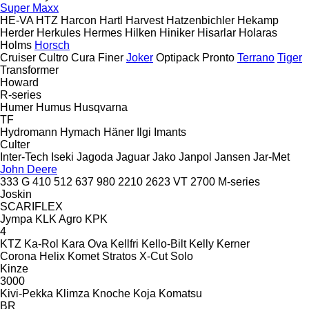
Super Maxx
HE-VA
HTZ
Harcon
Hartl
Harvest
Hatzenbichler
Hekamp
Herder
Herkules
Hermes
Hilken
Hiniker
Hisarlar
Holaras
Holms
Horsch
Cruiser
Cultro
Cura
Finer
Joker
Optipack
Pronto
Terrano
Tiger
Transformer
Howard
R-series
Humer
Humus
Husqvarna
TF
Hydromann
Hymach
Häner
Ilgi
Imants
Culter
Inter-Tech
Iseki
Jagoda
Jaguar
Jako
Janpol
Jansen
Jar-Met
John Deere
333 G
410
512
637
980
2210
2623 VT
2700
M-series
Joskin
SCARIFLEX
Jympa
KLK Agro
KPK
4
KTZ
Ka-Rol
Kara Ova
Kellfri
Kello-Bilt
Kelly
Kerner
Corona
Helix
Komet
Stratos
X-Cut Solo
Kinze
3000
Kivi-Pekka
Klimza
Knoche
Koja
Komatsu
BR