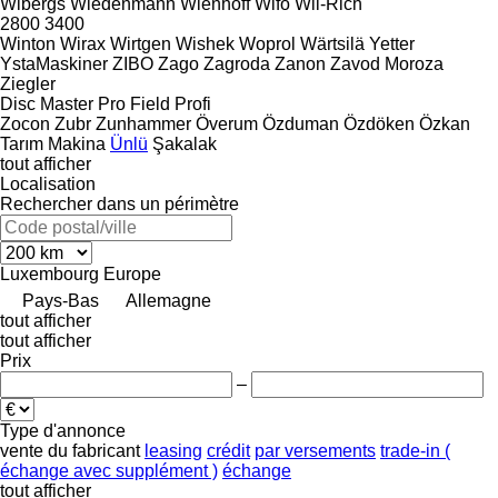
Wibergs
Wiedenmann
Wienhoff
Wifo
Wil-Rich
2800
3400
Winton
Wirax
Wirtgen
Wishek
Woprol
Wärtsilä
Yetter
YstaMaskiner
ZIBO
Zago
Zagroda
Zanon
Zavod Moroza
Ziegler
Disc Master Pro
Field Profi
Zocon
Zubr
Zunhammer
Överum
Özduman
Özdöken
Özkan
Tarım Makina
Ünlü
Şakalak
tout afficher
Localisation
Rechercher dans un périmètre
Luxembourg
Europe
Pays-Bas
Allemagne
tout afficher
tout afficher
Prix
–
Type d'annonce
vente
du fabricant
leasing
crédit
par versements
trade-in (
échange avec supplément )
échange
tout afficher