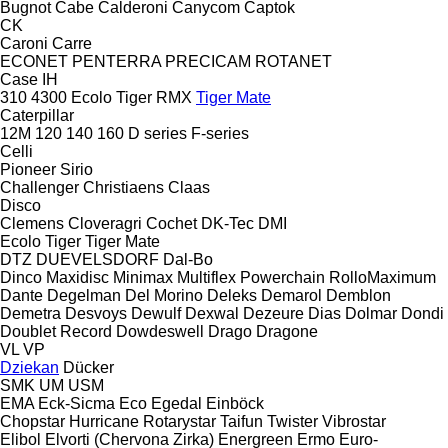
Bugnot
Cabe
Calderoni
Canycom
Captok
CK
Caroni
Carre
ECONET
PENTERRA
PRECICAM
ROTANET
Case IH
310
4300
Ecolo Tiger
RMX
Tiger Mate
Caterpillar
12M
120
140
160
D series
F-series
Celli
Pioneer
Sirio
Challenger
Christiaens
Claas
Disco
Clemens
Cloveragri
Cochet
DK-Tec
DMI
Ecolo Tiger
Tiger Mate
DTZ
DUEVELSDORF
Dal-Bo
Dinco
Maxidisc
Minimax
Multiflex
Powerchain
RolloMaximum
Dante
Degelman
Del Morino
Deleks
Demarol
Demblon
Demetra
Desvoys
Dewulf
Dexwal
Dezeure
Dias
Dolmar
Dondi
Doublet Record
Dowdeswell
Drago
Dragone
VL
VP
Dziekan
Dücker
SMK
UM
USM
EMA
Eck-Sicma
Eco
Egedal
Einböck
Chopstar
Hurricane
Rotarystar
Taifun
Twister
Vibrostar
Elibol
Elvorti (Chervona Zirka)
Energreen
Ermo
Euro-