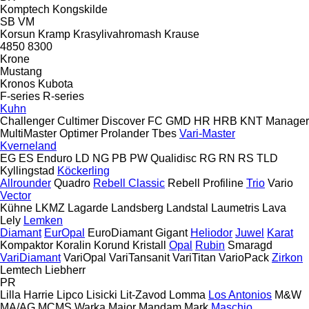
Komptech
Kongskilde
SB
VM
Korsun
Kramp
Krasylivahromash
Krause
4850
8300
Krone
Mustang
Kronos
Kubota
F-series
R-series
Kuhn
Challenger
Cultimer
Discover
FC
GMD
HR
HRB
KNT
Manager
MultiMaster
Optimer
Prolander
Tbes
Vari-Master
Kverneland
EG
ES
Enduro
LD
NG
PB
PW
Qualidisc
RG
RN
RS
TLD
Kyllingstad
Köckerling
Allrounder
Quadro
Rebell Classic
Rebell Profiline
Trio
Vario
Vector
Kühne
LKMZ
Lagarde
Landsberg
Landstal
Laumetris
Lava
Lely
Lemken
Diamant
EurOpal
EuroDiamant
Gigant
Heliodor
Juwel
Karat
Kompaktor
Koralin
Korund
Kristall
Opal
Rubin
Smaragd
VariDiamant
VariOpal
VariTansanit
VariTitan
VarioPack
Zirkon
Lemtech
Liebherr
PR
Lilla Harrie
Lipco
Lisicki
Lit-Zavod
Lomma
Los Antonios
M&W
MA/AG
MCMS Warka
Major
Mandam
Mark
Maschio