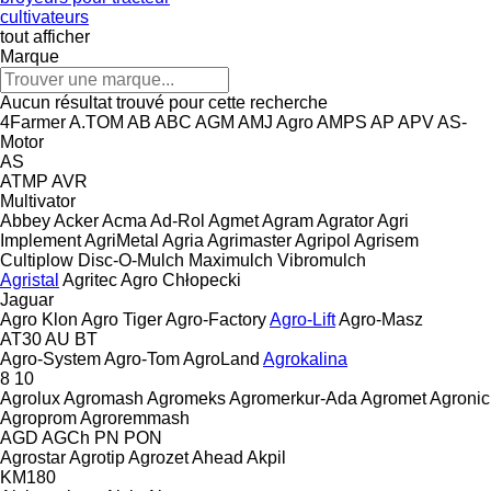
cultivateurs
tout afficher
Marque
Aucun résultat trouvé pour cette recherche
4Farmer
A.TOM
AB
ABC
AGM
AMJ Agro
AMPS
AP
APV
AS-
Motor
AS
ATMP
AVR
Multivator
Abbey
Acker
Acma
Ad-Rol
Agmet
Agram
Agrator
Agri
Implement
AgriMetal
Agria
Agrimaster
Agripol
Agrisem
Cultiplow
Disc-O-Mulch
Maximulch
Vibromulch
Agristal
Agritec
Agro Chłopecki
Jaguar
Agro Klon
Agro Tiger
Agro-Factory
Agro-Lift
Agro-Masz
AT30
AU
BT
Agro-System
Agro-Tom
AgroLand
Agrokalina
8
10
Agrolux
Agromash
Agromeks
Agromerkur-Ada
Agromet
Agronic
Agroprom
Agroremmash
AGD
AGCh
PN
PON
Agrostar
Agrotip
Agrozet
Ahead
Akpil
KM180