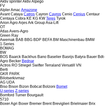
Aktiv sprinter
Aktiv
Alpego
FV
Alpler
Amac
Amazone
Avant
Cataya
Catros
Cayron
Cayros
Cenio
Cenius
Centaur
Centaya
Cobra
KE
KG
KW
Teres
Tyrok
Arion Agro
Arjes
Ark Group
Asa-Lift
OT
Atlas
Avers-Agro
Green Ray
Awemak
BAB
BBG
BDP
BEFA
BM Maschinenbau
BMW
1-Series
BOMAG
BW
BOS
Baarck
Backhus
Bano
Baselier
Basrijs
Batyra
Bauer
Bdt-
Agro
Becker
Bednar
Actros RO
Striegel
Swifter
Terraland
Versatill VN
Berti
GKR
PARK
Bilotserkivmaz
AG
UDA
Biso
Bison
Bizon
Bobcat
Bolzoni
Bomet
U-series
Z-series
Bomford Turner
Bourgault
5710
Boxer Agri
Boxer
Bremer
Brent
Breviglieri
Brielmaier
Brix