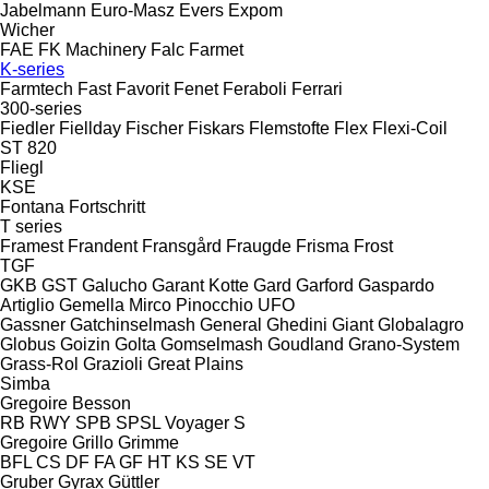
Jabelmann
Euro-Masz
Evers
Expom
Wicher
FAE
FK Machinery
Falc
Farmet
K-series
Farmtech
Fast
Favorit
Fenet
Feraboli
Ferrari
300-series
Fiedler
Fiellday
Fischer
Fiskars
Flemstofte
Flex
Flexi-Coil
ST 820
Fliegl
KSE
Fontana
Fortschritt
T series
Framest
Frandent
Fransgård
Fraugde
Frisma
Frost
TGF
GKB
GST
Galucho
Garant Kotte
Gard
Garford
Gaspardo
Artiglio
Gemella
Mirco
Pinocchio
UFO
Gassner
Gatchinselmash
General
Ghedini
Giant
Globalagro
Globus
Goizin
Golta
Gomselmash
Goudland
Grano-System
Grass-Rol
Grazioli
Great Plains
Simba
Gregoire Besson
RB
RWY
SPB
SPSL
Voyager S
Gregoire
Grillo
Grimme
BFL
CS
DF
FA
GF
HT
KS
SE
VT
Gruber
Gyrax
Güttler