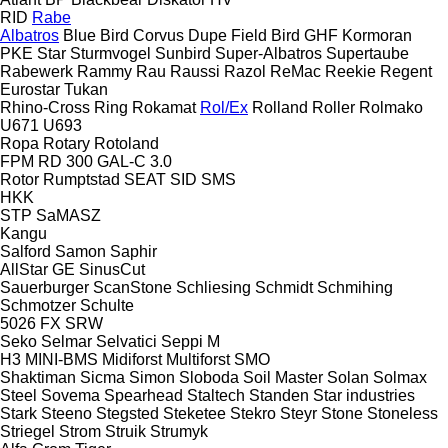
RID
Rabe
Albatros
Blue Bird
Corvus
Dupe
Field Bird
GHF
Kormoran
PKE
Star
Sturmvogel
Sunbird
Super-Albatros
Supertaube
Rabewerk
Rammy
Rau
Raussi
Razol
ReMac
Reekie
Regent
Eurostar
Tukan
Rhino-Cross
Ring
Rokamat
Rol/Ex
Rolland
Roller
Rolmako
U671
U693
Ropa
Rotary
Rotoland
FPM RD 300
GAL-C 3.0
Rotor
Rumptstad
SEAT
SID
SMS
HKK
STP
SaMASZ
Kangu
Salford
Samon
Saphir
AllStar
GE
SinusCut
Sauerburger
ScanStone
Schliesing
Schmidt
Schmihing
Schmotzer
Schulte
5026
FX
SRW
Seko
Selmar
Selvatici
Seppi M
H3
MINI-BMS
Midiforst
Multiforst
SMO
Shaktiman
Sicma
Simon
Sloboda
Soil Master
Solan
Solmax
Steel
Sovema
Spearhead
Staltech
Standen
Star industries
Stark
Steeno
Stegsted
Steketee
Stekro
Steyr
Stone
Stoneless
Striegel
Strom
Struik
Strumyk