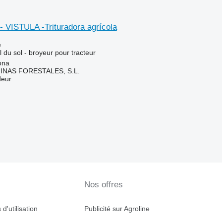
 VISTULA -Trituradora agrícola
e
l du sol - broyeur pour tracteur
ona
NAS FORESTALES, S.L.
deur
Nos offres
d'utilisation
Publicité sur Agroline