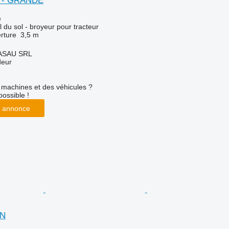
D - GRANDE
e
l du sol - broyeur pour tracteur
rture
3,5 m
ASAU SRL
deur
machines et des véhicules ?
possible !
 annonce
ON