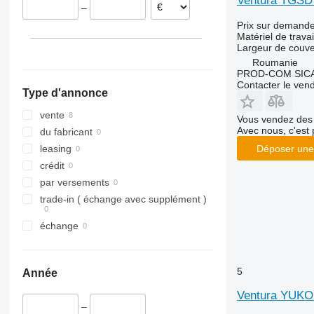
Ventura TGS
–
VariOpal
Prix sur demand
VariTansanit
Matériel de travai
VariTitan
Largeur de couve
Roumanie
VarioPack
PROD-COM SIC
Zirkon
Contacter le ven
Type d'annonce
vente
Vous vendez des 
Avec nous, c'est 
du fabricant
Déposer une
leasing
crédit
par versements
trade-in ( échange avec supplément )
échange
5
Année
Ventura YUK
–