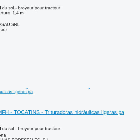
l du sol - broyeur pour tracteur
rture
1,4 m
ASAU SRL
deur
áulicas ligeras pa
FH - TOCATINS - Trituradoras hidráulicas ligeras pa
e
l du sol - broyeur pour tracteur
ona