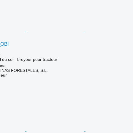
_OBI
e
l du sol - broyeur pour tracteur
ona
NAS FORESTALES, S.L.
deur