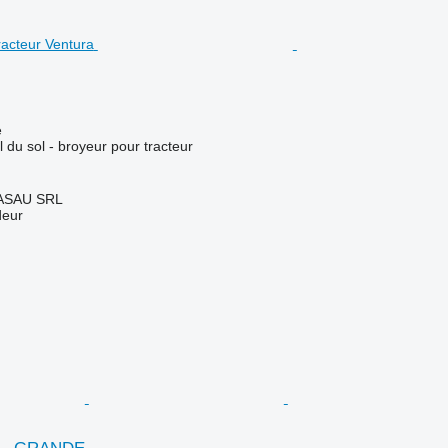
e
l du sol - broyeur pour tracteur
ASAU SRL
deur