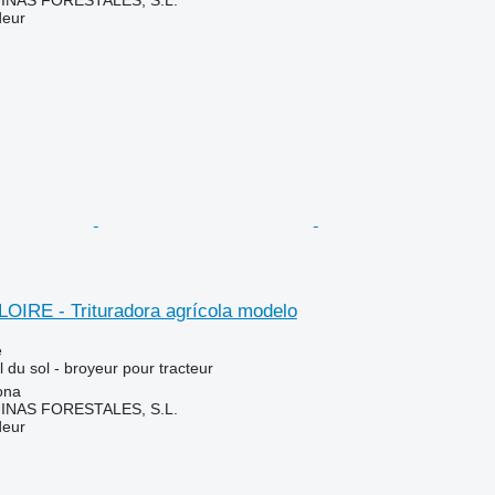
NAS FORESTALES, S.L.
deur
LOIRE - Trituradora agrícola modelo
e
l du sol - broyeur pour tracteur
ona
NAS FORESTALES, S.L.
deur