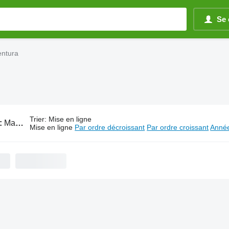
Se 
entura
Trier
:
Mise en ligne
:
Matériel de travail du sol Ventura
Mise en ligne
Par ordre décroissant
Par ordre croissant
Année