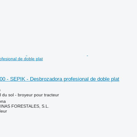
fesional de doble plat
0 - SEPIK - Desbrozadora profesional de doble plat
e
l du sol - broyeur pour tracteur
ona
NAS FORESTALES, S.L.
deur