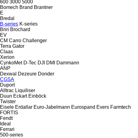
600
3000
5000
Bomech
Brand
Brantner
E
Bredal
B-series
K-series
Briri
Brochard
EV
CM
Carro
Challenger
Terra Gator
Claas
Xerion
CynkoMet
D-Tec
DJI
DMI
Dammann
ANP
Dexwal
Dezeure
Donder
CGSA
Duport
Alltrac
Liquiliser
Duun
Eckart
Einböck
Twister
Eisele
Erdallar
Euro-Jabelmann
Eurospand
Evers
Farmtech
FORTIS
Fendt
Ideal
Ferrari
500-series