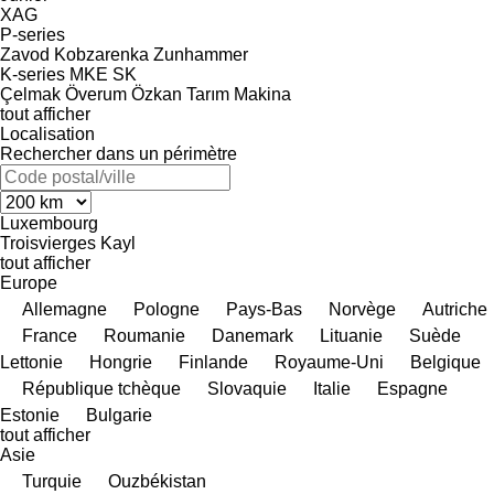
XAG
P-series
Zavod Kobzarenka
Zunhammer
K-series
MKE
SK
Çelmak
Överum
Özkan Tarım Makina
tout afficher
Localisation
Rechercher dans un périmètre
Luxembourg
Troisvierges
Kayl
tout afficher
Europe
Allemagne
Pologne
Pays-Bas
Norvège
Autriche
France
Roumanie
Danemark
Lituanie
Suède
Lettonie
Hongrie
Finlande
Royaume-Uni
Belgique
République tchèque
Slovaquie
Italie
Espagne
Estonie
Bulgarie
tout afficher
Asie
Turquie
Ouzbékistan