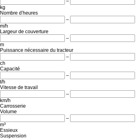
–
kg
Nombre d'heures
–
m/h
Largeur de couverture
–
m
Puissance nécessaire du tracteur
–
ch
Capacité
–
t/h
Vitesse de travail
–
km/h
Carrosserie
Volume
–
m³
Essieux
Suspension