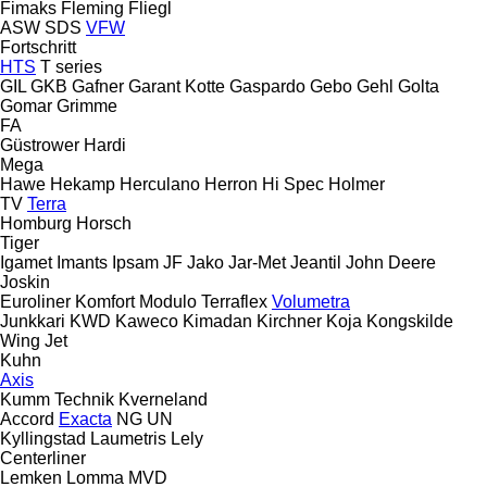
Fimaks
Fleming
Fliegl
ASW
SDS
VFW
Fortschritt
HTS
T series
GIL
GKB
Gafner
Garant Kotte
Gaspardo
Gebo
Gehl
Golta
Gomar
Grimme
FA
Güstrower
Hardi
Mega
Hawe
Hekamp
Herculano
Herron
Hi Spec
Holmer
TV
Terra
Homburg
Horsch
Tiger
Igamet
Imants
Ipsam
JF
Jako
Jar-Met
Jeantil
John Deere
Joskin
Euroliner
Komfort
Modulo
Terraflex
Volumetra
Junkkari
KWD
Kaweco
Kimadan
Kirchner
Koja
Kongskilde
Wing Jet
Kuhn
Axis
Kumm Technik
Kverneland
Accord
Exacta
NG
UN
Kyllingstad
Laumetris
Lely
Centerliner
Lemken
Lomma
MVD