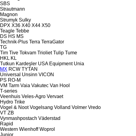
SBS
Strautmann
Magnon
Strumyk
Sulky
DPX
X36
X40
X44
X50
Teagle
Tebbe
DS
HS
MS
Technik-Plus
Terra
TerraGator
TG
Tim
Tive
Tokvam
Trioliet
Tulip
Tume
HKL
KL
Tutkun Kardeşler
USA Equipment
Unia
MX
RCW
TYTAN
Universal
Unsinn
VICON
PS
RO-M
VM Tarm
Vaia
Vakutec
Van Hool
T-series
Veenhuis
Veles-Agro
Vervaet
Hydro Trike
Vogel & Noot
Vogelsang
Volland
Volmer
Vredo
VT
ZB
Vynmashpostach
Väderstad
Rapid
Western
Wienhoff
Woprol
Junior