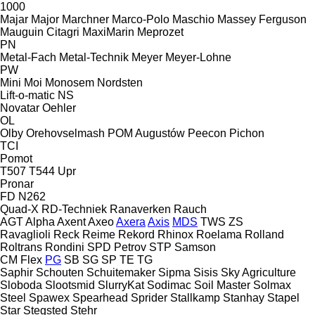
1000
Majar
Major
Marchner
Marco-Polo
Maschio
Massey Ferguson
Mauguin Citagri
MaxiMarin
Meprozet
PN
Metal-Fach
Metal-Technik
Meyer
Meyer-Lohne
PW
Mini
Moi
Monosem
Nordsten
Lift-o-matic
NS
Novatar
Oehler
OL
Olby
Orehovselmash
POM Augustów
Peecon
Pichon
TCI
Pomot
T507
T544
Upr
Pronar
FD
N262
Quad-X
RD-Techniek
Ranaverken
Rauch
AGT
Alpha
Axent
Axeo
Axera
Axis
MDS
TWS
ZS
Ravaglioli
Reck
Reime
Rekord
Rhinox
Roelama
Rolland
Roltrans
Rondini
SPD Petrov
STP
Samson
CM
Flex
PG
SB
SG
SP
TE
TG
Saphir
Schouten
Schuitemaker
Sipma
Sisis
Sky Agriculture
Sloboda
Slootsmid
SlurryKat
Sodimac
Soil Master
Solmax
Steel
Spawex
Spearhead
Sprider
Stallkamp
Stanhay
Stapel
Star
Stegsted
Stehr