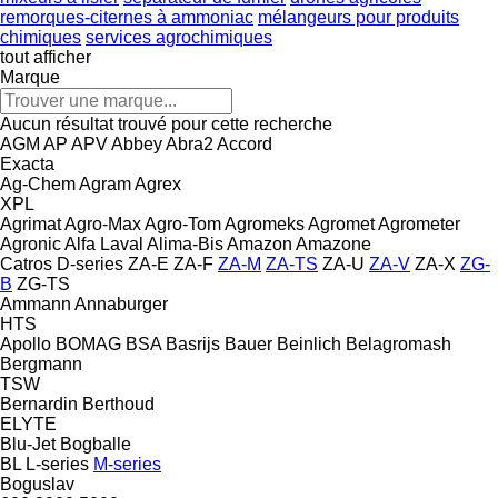
remorques-citernes à ammoniac
mélangeurs pour produits
chimiques
services agrochimiques
tout afficher
Marque
Aucun résultat trouvé pour cette recherche
AGM
AP
APV
Abbey
Abra2
Accord
Exacta
Ag-Chem
Agram
Agrex
XPL
Agrimat
Agro-Max
Agro-Tom
Agromeks
Agromet
Agrometer
Agronic
Alfa Laval
Alima-Bis
Amazon
Amazone
Catros
D-series
ZA-E
ZA-F
ZA-M
ZA-TS
ZA-U
ZA-V
ZA-X
ZG-
B
ZG-TS
Ammann
Annaburger
HTS
Apollo
BOMAG
BSA
Basrijs
Bauer
Beinlich
Belagromash
Bergmann
TSW
Bernardin
Berthoud
ELYTE
Blu-Jet
Bogballe
BL
L-series
M-series
Boguslav