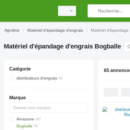
Agroline
Matériel d'épandage d'engrais
Matériel d'épandage 
Matériel d'épandage d'engrais Bogballe
Catégorie
65 annonce
distributeurs d'engrais
distributeurs d'engrais portés
épandeurs d'engrais tractés
Marque
Amazone
Exacta
XPL
Bogballe
Catros
HTS
TSW
ELYTE