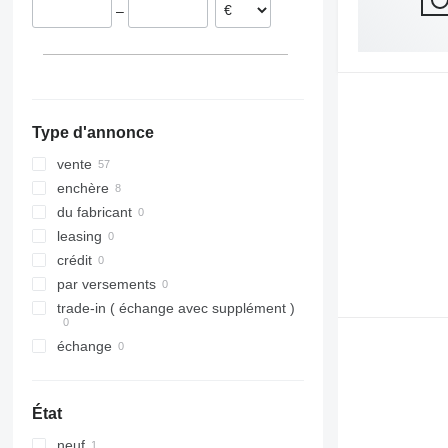
–
Suède
Lituanie
France
tout afficher
Type d'annonce
vente
enchère
du fabricant
leasing
crédit
par versements
trade-in ( échange avec supplément )
échange
État
neuf