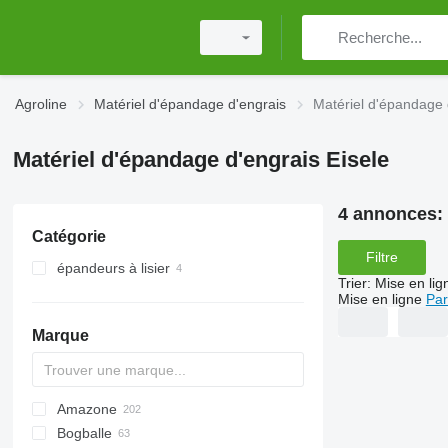
Agroline
Matériel d'épandage d'engrais
Matériel d'épandage 
Matériel d'épandage d'engrais Eisele
4 annonces:
Catégorie
Filtre
épandeurs à lisier
Trier
:
Mise en lig
Mise en ligne
Par
Marque
Amazone
Exacta
XPL
Bogballe
Catros
HTS
TSW
ELYTE