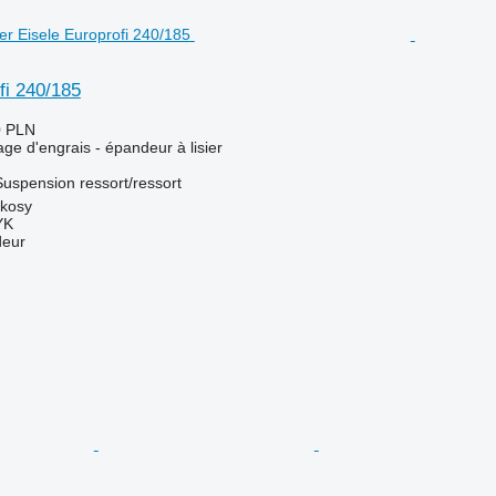
fi 240/185
0 PLN
ge d'engrais - épandeur à lisier
Suspension
ressort/ressort
ykosy
YK
deur