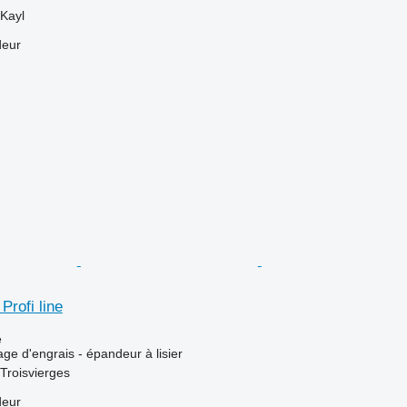
Kayl
deur
rofi line
e
ge d'engrais - épandeur à lisier
Troisvierges
deur