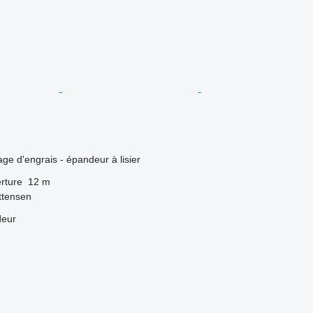
ge d'engrais - épandeur à lisier
rture
12 m
ttensen
deur