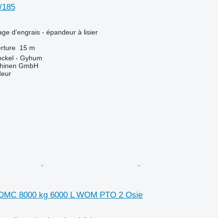
/185
ge d'engrais - épandeur à lisier
rture
15 m
ockel - Gyhum
chinen GmbH
deur
0 DMC 8000 kg 6000 L WOM PTO 2 Osie