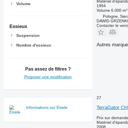
Matériel d'épanda
Volume
1994
Volume
6.000 m³
Pologne, Sie
DAWID GRZENK
Contacter le ven
Essieux
Suspension
Autres marques
Nombre d'essieux
Pas assez de filtres ?
Proposer une modification
27
TerraGator CH
Informations sur Eisele
Prix sur demand
Matériel d'épanda
2008