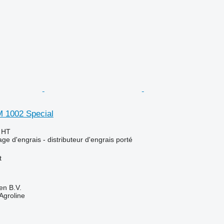
 1002 Special
€
HT
ge d'engrais - distributeur d'engrais porté
t
en B.V.
Agroline