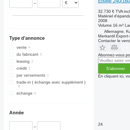
Eisele 240/160
–
32.730 €
TVA inc
Matériel d'épanda
2008
Volume
16 m³
La
Allemagne, K
Merkantil Expor
Type d'annonce
Contacter le ven
vente
du fabricant
Abonnez-vous pou
leasing
crédit
S'abonner
par versements
En cliquant ici, 
trade-in ( échange avec supplément )
échange
Année
24
–