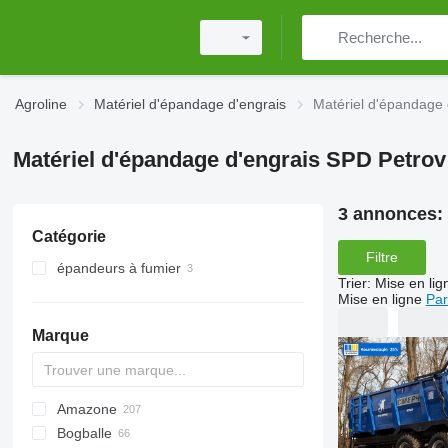
Agroline
Matériel d'épandage d'engrais
Matériel d'épandage 
Matériel d'épandage d'engrais SPD Petrov
3 annonces:
Catégorie
Filtre
épandeurs à fumier
Trier
:
Mise en lig
Mise en ligne
Par
Marque
Amazone
Exacta
XPL
Bogballe
Catros
HTS
TSW
ELYTE