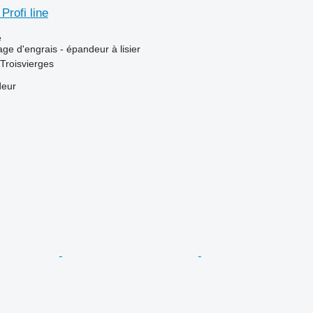
rofi line
e
ge d'engrais - épandeur à lisier
Troisvierges
deur