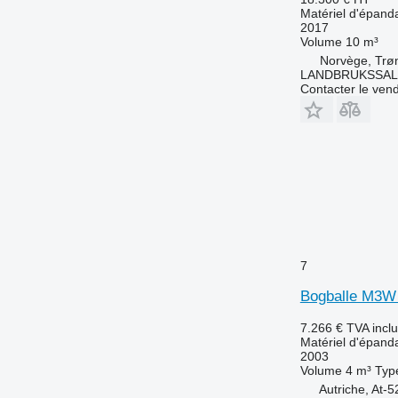
Matériel d'épanda
2017
Volume
10 m³
Norvège, Trø
LANDBRUKSSAL
Contacter le ven
7
Bogballe M3W
7.266 €
TVA incl
Matériel d'épanda
2003
Volume
4 m³
Typ
Autriche, At-