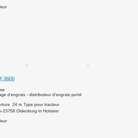
deur
M 3600
use
ge d'engrais - distributeur d'engrais porté
rture
24 m
Type
pour tracteur
-23758 Oldenburg In Holstein
deur