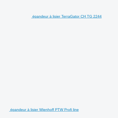
épandeur à lisier TerraGator CH TG 2244
épandeur à lisier Wienhoff PTW Profi line