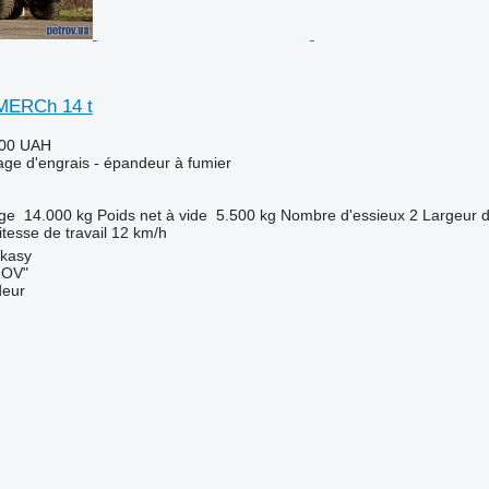
MERCh 14 t
000 UAH
age d'engrais - épandeur à fumier
rge
14.000 kg
Poids net à vide
5.500 kg
Nombre d'essieux
2
Largeur d
itesse de travail
12 km/h
rkasy
ROV"
deur