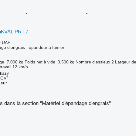
hKVAL PRT.7
0 UAH
age d'engrais - épandeur à fumier
rge
7.000 kg
Poids net à vide
3.500 kg
Nombre d'essieux
2
Largeur de
travail
12 km/h
rkasy
ROV"
deur
 dans la section "Matériel d'épandage d'engrais"