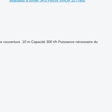
épandeur à fumier SPD Petrov VIHOR 10 t neuf
e couverture
10 m
Capacité
300 t/h
Puissance nécessaire du