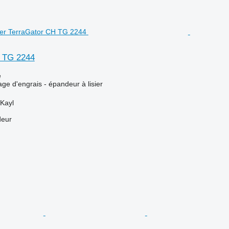
 TG 2244
e
ge d'engrais - épandeur à lisier
Kayl
deur