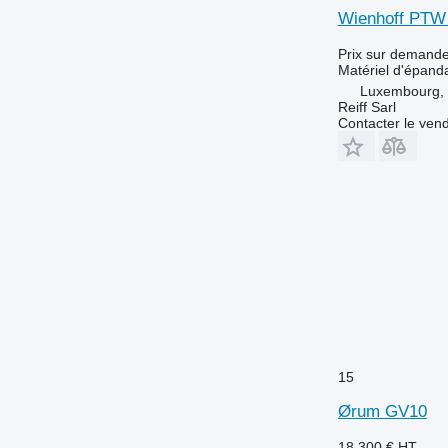
Wienhoff PTW P
Prix sur demand
Matériel d'épanda
Luxembourg, 
Reiff Sarl
Contacter le ven
15
Ørum GV10
18.300 €
HT