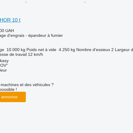
IHOR 10 t
000 UAH
age d'engrais - épandeur à fumier
rge
10.000 kg
Poids net à vide
4.250 kg
Nombre d'essieux
2
Largeur d
esse de travail
12 km/h
rkasy
ROV"
deur
machines et des véhicules ?
possible !
 annonce