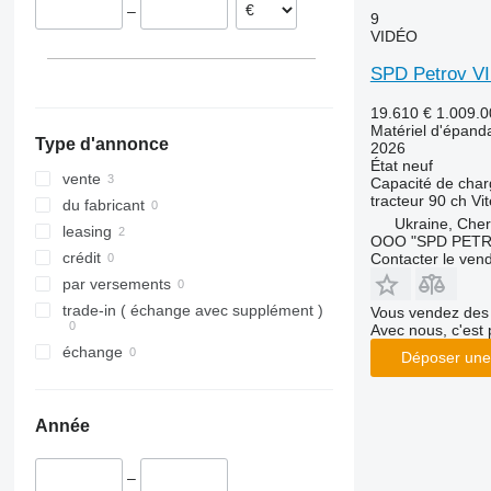
–
9
VIDÉO
SPD Petrov V
19.610 €
1.009.
Matériel d'épand
Type d'annonce
2026
État
neuf
vente
Capacité de cha
tracteur
90 ch
Vit
du fabricant
Ukraine, Che
leasing
OOO "SPD PET
crédit
Contacter le ven
par versements
trade-in ( échange avec supplément )
Vous vendez des 
Avec nous, c'est 
échange
Déposer une
Année
–