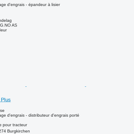
ge d'engrais - épandeur à lisier
ndelag
G.NO AS
deur
 Plus
use
ge d'engrais - distributeur d'engrais porté
e
pour tracteur
5274 Burgkirchen