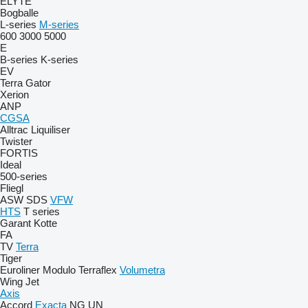
ELYTE
Bogballe
L-series
M-series
600
3000
5000
E
B-series
K-series
EV
Terra Gator
Xerion
ANP
CGSA
Alltrac
Liquiliser
Twister
FORTIS
Ideal
500-series
Fliegl
ASW
SDS
VFW
HTS
T series
Garant Kotte
FA
TV
Terra
Tiger
Euroliner
Modulo
Terraflex
Volumetra
Wing Jet
Axis
Accord
Exacta
NG
UN