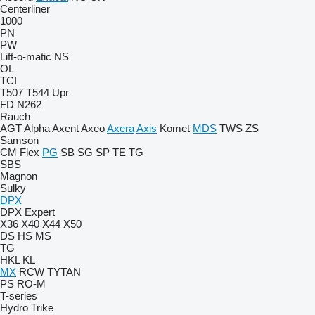
Centerliner
1000
PN
PW
Lift-o-matic
NS
OL
TCI
T507
T544
Upr
FD
N262
Rauch
AGT
Alpha
Axent
Axeo
Axera
Axis
Komet
MDS
TWS
ZS
Samson
CM
Flex
PG
SB
SG
SP
TE
TG
SBS
Magnon
Sulky
DPX
DPX Expert
X36
X40
X44
X50
DS
HS
MS
TG
HKL
KL
MX
RCW
TYTAN
PS
RO-M
T-series
Hydro Trike