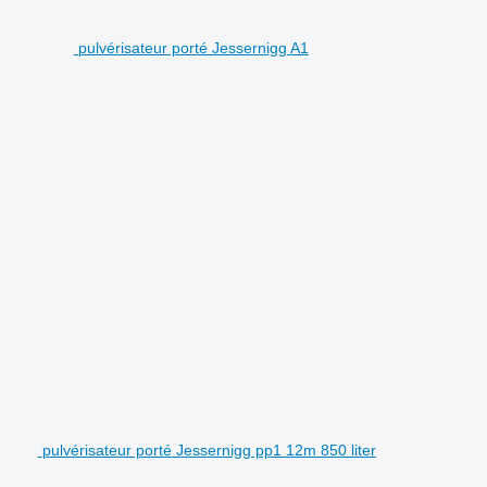
pulvérisateur porté Jessernigg A1
pulvérisateur porté Jessernigg pp1 12m 850 liter