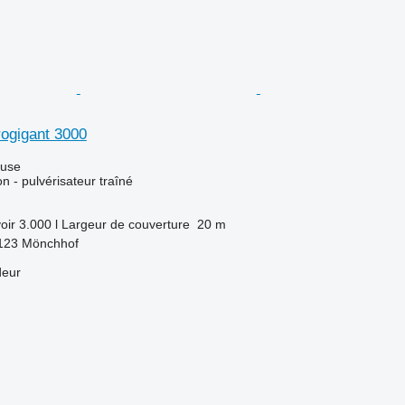
rogigant 3000
luse
ion - pulvérisateur traîné
oir
3.000 l
Largeur de couverture
20 m
7123 Mönchhof
deur