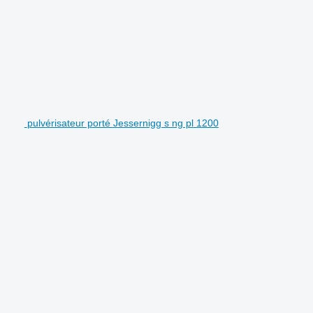
pulvérisateur porté Jessernigg s ng pl 1200