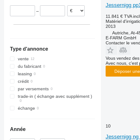
Jessernigg pp1
–
11.841 €
TVA inc
Matériel d'irrigat
2013
Autriche, At-4
E-FARM GmbH
Contacter le ven
Type d'annonce
Vous vendez des 
vente
Avec nous, c'est 
du fabricant
Déposer une
leasing
crédit
par versements
trade-in ( échange avec supplément )
échange
10
Année
Jessernigg ng 