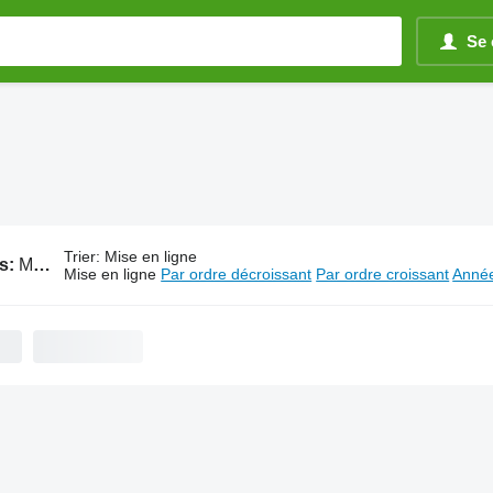
Se 
Trier
:
Mise en ligne
s:
Matériel d'irrigation Jessernigg
Mise en ligne
Par ordre décroissant
Par ordre croissant
Année