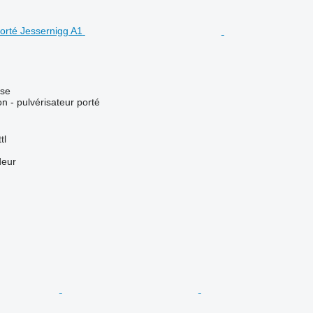
use
ion - pulvérisateur porté
tl
deur