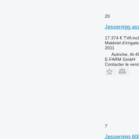
20
Jessernigg ass
17.374 €
TVA inc
Matériel d'irrigat
2011
Autriche, At-4
E-FARM GmbH
Contacter le ven
7
Jessernigg 600