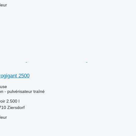
deur
rogigant 2500
luse
ion - pulvérisateur traîné
oir
2.500 l
710 Ziersdorf
deur