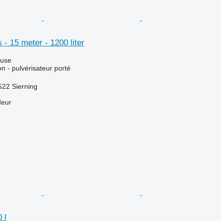
 - 15 meter - 1200 liter
luse
ion - pulvérisateur porté
522 Sierning
deur
 l