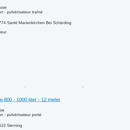
luse
ion - pulvérisateur traîné
4774 Sankt Marienkirchen Bei Schärding
deur
e 800 - 1000 liter - 12 meter
use
ion - pulvérisateur porté
522 Sierning