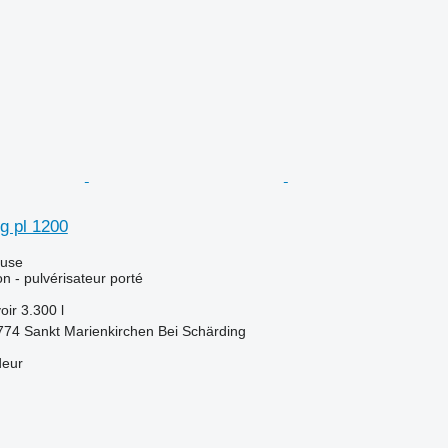
g pl 1200
luse
ion - pulvérisateur porté
oir
3.300 l
4774 Sankt Marienkirchen Bei Schärding
deur