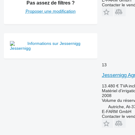
E-FARM GmbH
Pas assez de filtres ?
Contacter le ven
Proposer une modification
Informations sur Jessernigg
13
Jessernigg Ag
13.480 €
TVA inc
Matériel d'irrigat
2008
Volume du réserv
Autriche, At-3
E-FARM GmbH
Contacter le ven