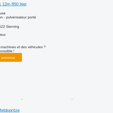
 12m 850 liter
luse
ion - pulvérisateur porté
522 Sierning
deur
machines et des véhicules ?
possible !
 annonce
feldspritze