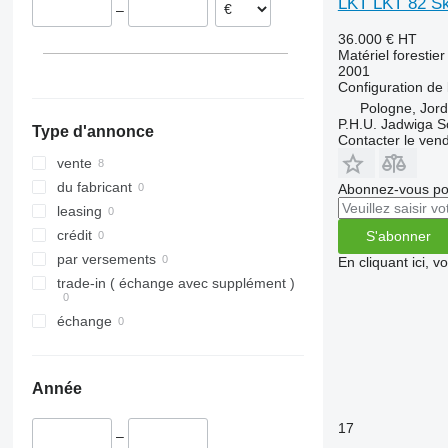
LKT LKT 82 Sk
–
36.000 €
HT
Matériel forestie
2001
Configuration de 
Pologne, Jor
P.H.U. Jadwiga 
Type d'annonce
Contacter le ven
vente
du fabricant
Abonnez-vous pou
leasing
crédit
S'abonner
par versements
En cliquant ici, 
trade-in ( échange avec supplément )
échange
Année
17
–