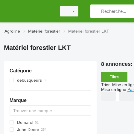
Agroline
Matériel forestier
Matériel forestier LKT
Matériel forestier LKT
8 annonces:
Catégorie
Filtre
débusqueurs
Trier
:
Mise en lig
Mise en ligne
Par
Marque
Demarol
MINI
CK
John Deere
PARK
R-12
AK
560
Biber
Katana
County
ST
Arborist
38 PRO
525
A-series
Hem