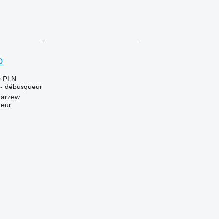
O
0 PLN
r - débusqueur
karzew
deur