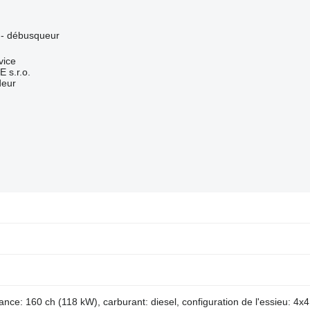
r - débusqueur
vice
s.r.o.
deur
nce: 160 ch (118 kW), carburant: diesel, configuration de l'essieu: 4x4