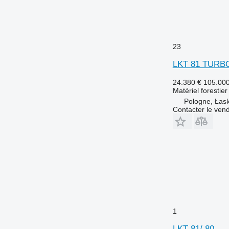
23
LKT 81 TURB
24.380 €
105.00
Matériel forestie
Pologne, Łas
Contacter le ven
1
LKT 81/ 80