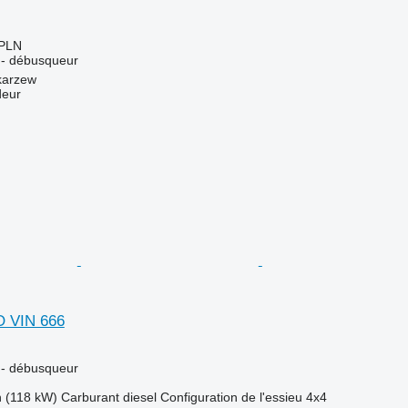
 PLN
r - débusqueur
karzew
deur
 VIN 666
r - débusqueur
h (118 kW)
Carburant
diesel
Configuration de l'essieu
4x4