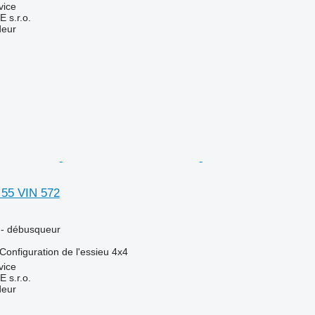
vice
s.r.o.
deur
55 VIN 572
r - débusqueur
Configuration de l'essieu
4x4
vice
s.r.o.
deur