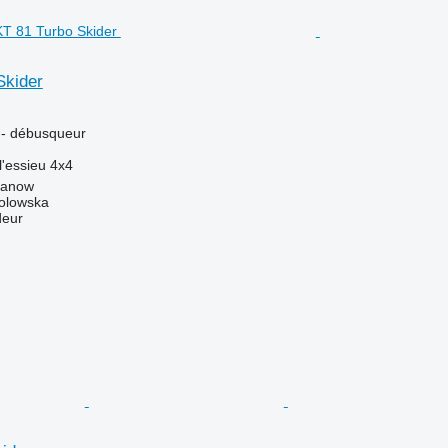
Skider
r - débusqueur
l'essieu
4x4
danow
Solowska
deur