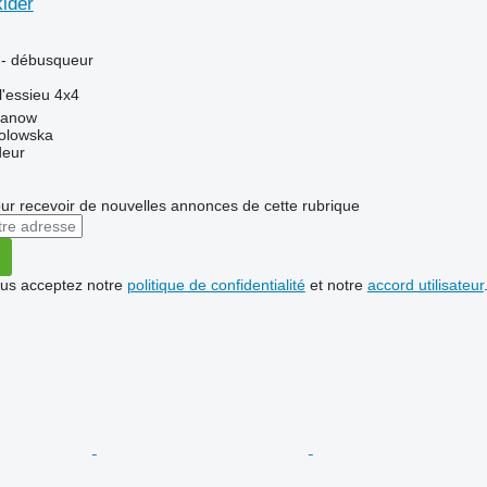
ider
r - débusqueur
l'essieu
4x4
danow
Solowska
deur
r recevoir de nouvelles annonces de cette rubrique
vous acceptez notre
politique de confidentialité
et notre
accord utilisateur