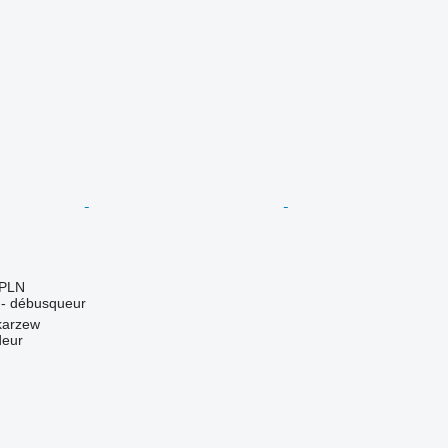
 PLN
r - débusqueur
karzew
deur