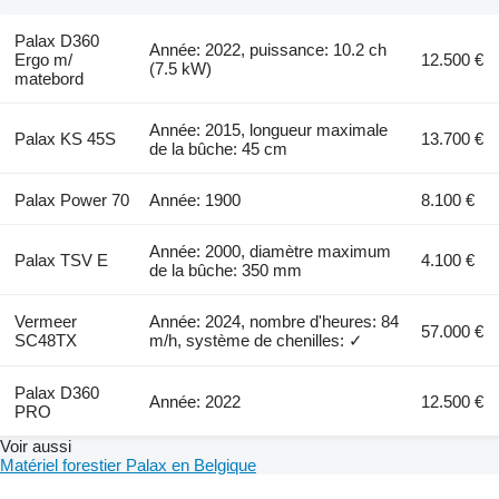
Palax D360
Année: 2022, puissance: 10.2 ch
Ergo m/
12.500 €
(7.5 kW)
matebord
Année: 2015, longueur maximale
Palax KS 45S
13.700 €
de la bûche: 45 cm
Palax Power 70
Année: 1900
8.100 €
Année: 2000, diamètre maximum
Palax TSV E
4.100 €
de la bûche: 350 mm
Vermeer
Année: 2024, nombre d'heures: 84
57.000 €
SC48TX
m/h, système de chenilles: ✓
Palax D360
Année: 2022
12.500 €
PRO
Voir aussi
Matériel forestier Palax en Belgique