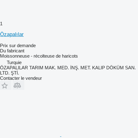
1
Özapalılar
Prix sur demande
Du fabricant
Moissonneuse - récolteuse de haricots
Turquie
ÖZAPALILAR TARIM MAK. MED. İNŞ. MET. KALIP DÖKÜM SAN.
LTD. ŞTİ.
Contacter le vendeur