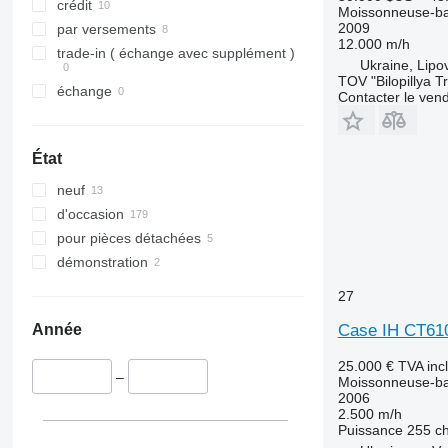
crédit
T-series
Moissonneuse-ba
2009
par versements
W-series
12.000 m/h
trade-in ( échange avec supplément )
X-series
Ukraine, Lipo
TOV "Bilopillya T
échange
Contacter le ven
État
neuf
d'occasion
pour pièces détachées
démonstration
27
Année
Case IH CT61
25.000 €
TVA inc
–
Moissonneuse-ba
2006
2.500 m/h
Puissance
255 c