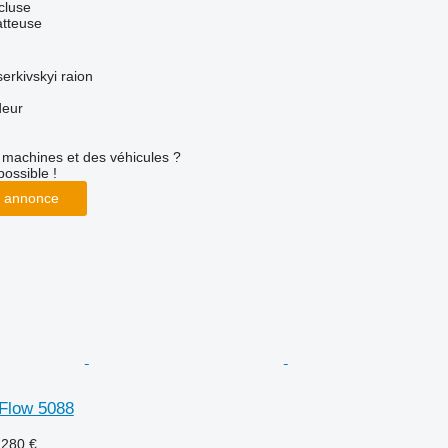
cluse
tteuse
serkivskyi raion
deur
machines et des véhicules ?
possible !
 annonce
-Flow 5088
.280 €