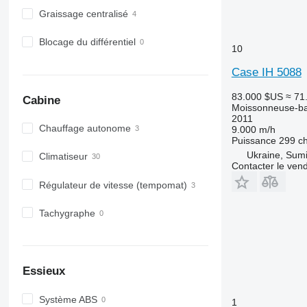
Graissage centralisé
Blocage du différentiel
10
Case IH 5088
83.000 $US
≈ 71
Cabine
Moissonneuse-ba
2011
Chauffage autonome
9.000 m/h
Puissance
299 c
Ukraine, Sum
Climatiseur
Contacter le ven
Régulateur de vitesse (tempomat)
Tachygraphe
Essieux
Système ABS
1