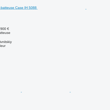
.900 €
tteuse
vnitskiy
deur