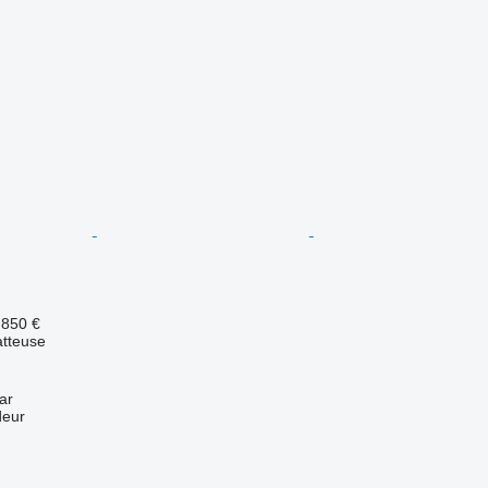
.850 €
tteuse
ar
deur