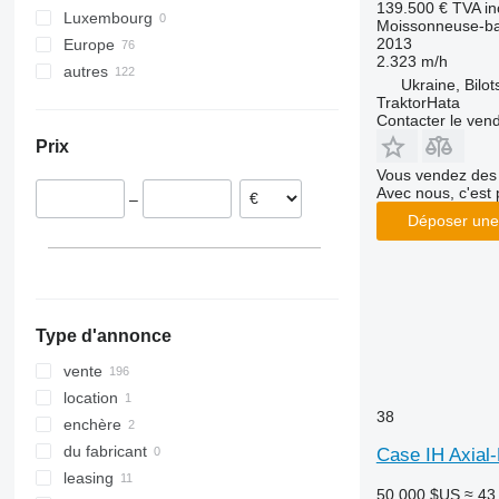
139.500 €
TVA in
Luxembourg
8230
9560
W-series
Moissonneuse-ba
2013
Europe
8240
9600
2.323 m/h
autres
Allemagne
8250
9610
Ukraine, Bilot
Pologne
Ukraine
TraktorHata
9120
9640
Contacter le ven
Hongrie
Moldavie
9230
9650
Prix
Roumanie
9240
9660
Vous vendez des 
Lituanie
Axial-Flow
9670 STS
Avec nous, c'est 
–
Bulgarie
9680
Axial-Flow 5130
Déposer une
France
9750
Axial-Flow 6150
Autriche
9760 STS
Axial-Flow 7240
tout afficher
9770
Axial-Flow 8240
9780
Axial-Flow 9240
Type d'annonce
9860 STS
vente
9880
location
C-series
38
enchère
H-series
du fabricant
M-series
Case IH Axial
leasing
S-series
50.000 $US
≈ 43