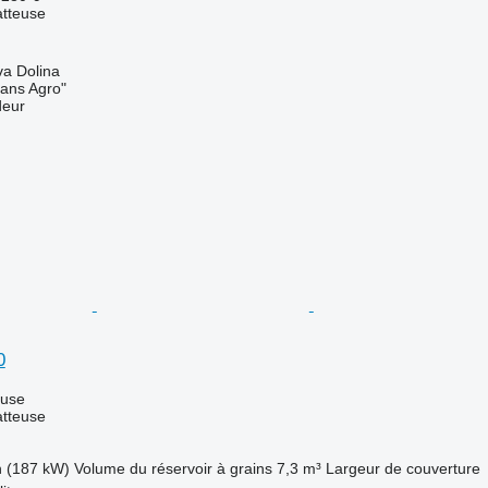
tteuse
va Dolina
rans Agro"
deur
0
luse
tteuse
h (187 kW)
Volume du réservoir à grains
7,3 m³
Largeur de couverture