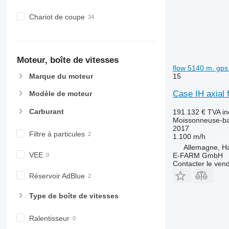
Chariot de coupe
Moteur, boîte de vitesses
flow 5140 m. gp
15
Marque du moteur
Case IH axial 
Modèle de moteur
Carburant
191.132 €
TVA in
Moissonneuse-ba
2017
Filtre à particules
1.100 m/h
Allemagne, 
VEE
E-FARM GmbH
Contacter le ven
Réservoir AdBlue
Type de boîte de vitesses
Ralentisseur