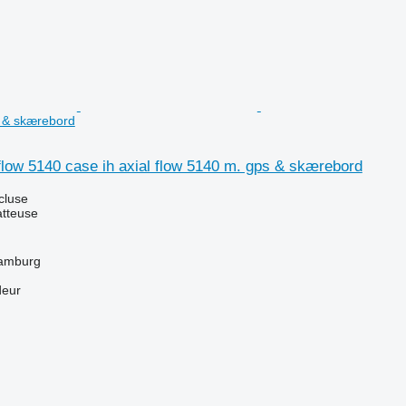
s & skærebord
flow 5140 case ih axial flow 5140 m. gps & skærebord
cluse
tteuse
Hamburg
deur