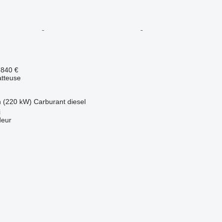
.840 €
tteuse
h (220 kW)
Carburant
diesel
i
deur