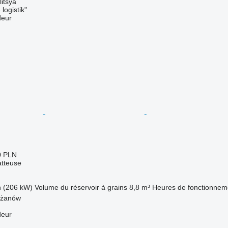
litsya
logistik"
deur
0 PLN
tteuse
h (206 kW)
Volume du réservoir à grains
8,8 m³
Heures de fonctionneme
yżanów
deur