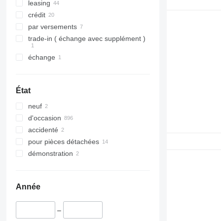
leasing
T-series
Lexion 6800
crédit
W-series
Lexion 7500
par versements
X-series
Lexion 7600
trade-in ( échange avec supplément )
Lexion 7700
Lexion 8600
échange
Lexion 8700
Lexion 8800
État
neuf
d'occasion
accidenté
pour pièces détachées
démonstration
Année
–