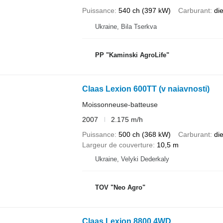
Puissance
540 ch (397 kW)
Carburant
di
Ukraine, Bila Tserkva
PP "Kaminski AgroLife"
Claas Lexion 600TT (v naiavnosti)
Moissonneuse-batteuse
2007
2.175 m/h
Puissance
500 ch (368 kW)
Carburant
di
Largeur de couverture
10,5 m
Ukraine, Velyki Dederkaly
TOV "Neo Agro"
Claas Lexion 8800 4WD