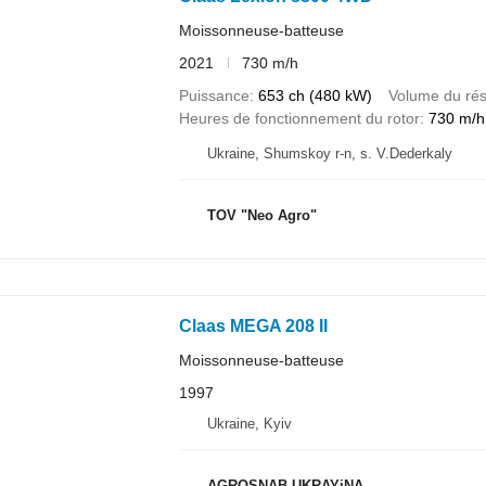
Moissonneuse-batteuse
2021
730 m/h
Puissance
653 ch (480 kW)
Volume du rés
Heures de fonctionnement du rotor
730 m/h
Ukraine, Shumskoy r-n, s. V.Dederkaly
TOV "Neo Agro"
Claas MEGA 208 II
Moissonneuse-batteuse
1997
Ukraine, Kyiv
AGROSNAB UKRAYiNA