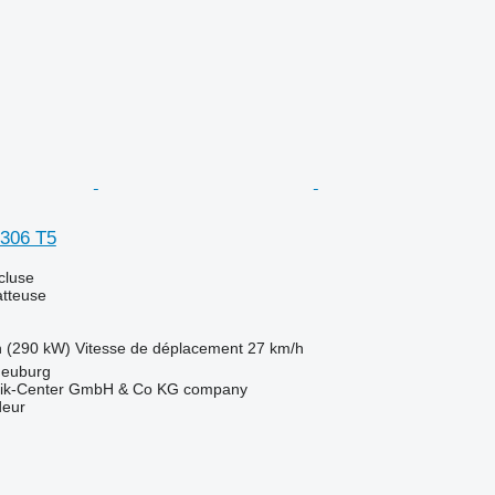
306 T5
cluse
tteuse
h (290 kW)
Vitesse de déplacement
27 km/h
neuburg
nik-Center GmbH & Co KG company
deur