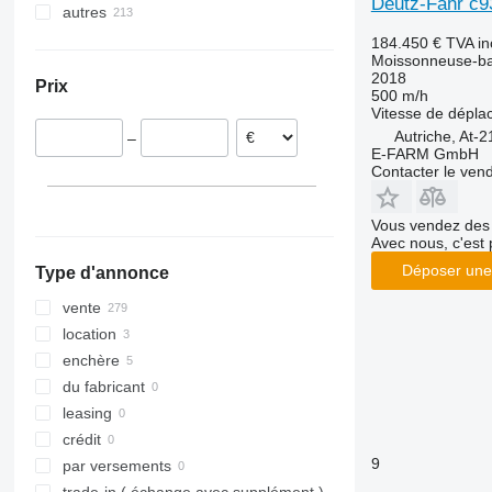
Deutz-Fahr c9
autres
Allemagne
8250
9610
Suède
Ukraine
184.450 €
TVA in
9120
9640
Moissonneuse-ba
France
9230
9650
2018
Prix
Autriche
500 m/h
9240
9660
Vitesse de dépl
Croatie
Axial-Flow
9670 STS
Autriche, At-
–
Lituanie
9680
E-FARM GmbH
Danemark
Contacter le ven
9750
Pologne
9760 STS
tout afficher
Vous vendez des 
9770
Avec nous, c'est 
9780
Déposer une
Type d'annonce
9860 STS
vente
9880
location
C-series
enchère
H-series
du fabricant
M-series
leasing
S-series
crédit
T-series
9
par versements
W-series
trade-in ( échange avec supplément )