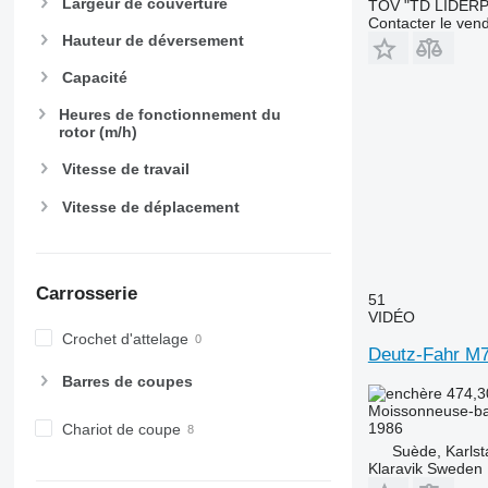
Largeur de couverture
TOV "TD LIDER
Contacter le ven
Hauteur de déversement
Capacité
Heures de fonctionnement du
rotor (m/h)
Vitesse de travail
Vitesse de déplacement
Carrosserie
51
VIDÉO
Crochet d'attelage
Deutz-Fahr M
Barres de coupes
474,3
Moissonneuse-ba
1986
Chariot de coupe
Suède, Karlst
Klaravik Sweden