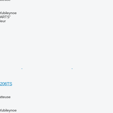
 Yubileynoe
PARTS"
deur
7206TS
tteuse
 Yubileynoe