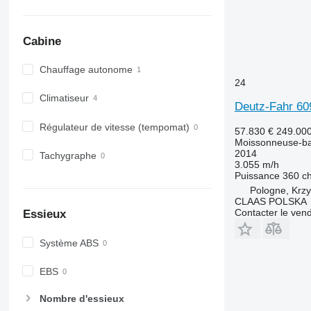
Cabine
Chauffage autonome
24
Climatiseur
Deutz-Fahr 60
Régulateur de vitesse (tempomat)
57.830 €
249.00
Moissonneuse-ba
2014
Tachygraphe
3.055 m/h
Puissance
360 c
Pologne, Krz
CLAAS POLSKA
Contacter le ven
Essieux
Système ABS
EBS
Nombre d'essieux