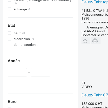
X-series
Deutz-Fahr top
échange
41.531 €
TVA inc
Moissonneuse-ba
1996
Largeur de couve
État
Allemagne, D
E-FARM GmbH
neuf
Contacter le ven
d'occasion
démonstration
Année
–
21
VIDÉO
Deutz-Fahr C
Euro
152.000 €
HT
Moissonneuse-ba