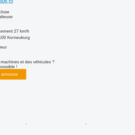
306 t5
cluse
tteuse
acement
27 km/h
2100 Korneuburg
deur
machines et des véhicules ?
possible !
 annonce