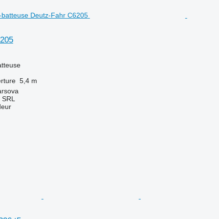
6205
tteuse
rture
5,4 m
arsova
 SRL
deur