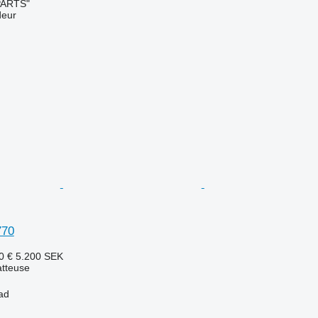
PARTS"
deur
770
0 €
5.200 SEK
tteuse
ad