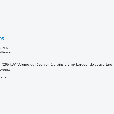
95
0 PLN
tteuse
h (265 kW)
Volume du réservoir à grains
8,5 m³
Largeur de couverture
yżanów
deur