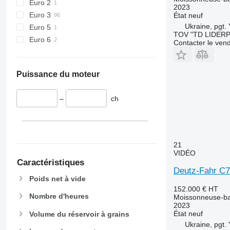
Euro 2
2023
Euro 3
État
neuf
Ukraine, pgt.
Euro 5
TOV "TD LIDER
Euro 6
Contacter le ven
Puissance du moteur
–
ch
21
VIDÉO
Caractéristiques
Deutz-Fahr C
Poids net à vide
152.000 €
HT
Nombre d'heures
Moissonneuse-ba
2023
État
neuf
Volume du réservoir à grains
Ukraine, pgt.