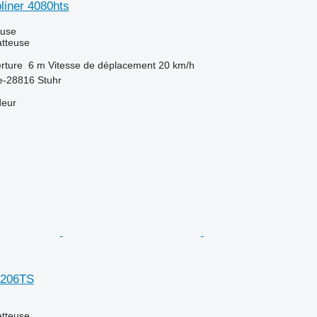
liner 4080hts
luse
tteuse
rture
6 m
Vitesse de déplacement
20 km/h
e-28816 Stuhr
deur
7206TS
tteuse