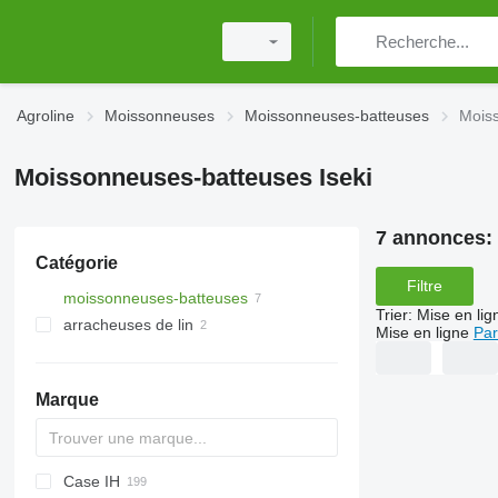
Agroline
Moissonneuses
Moissonneuses-batteuses
Moiss
Moissonneuses-batteuses Iseki
7 annonces:
Catégorie
Filtre
moissonneuses-batteuses
Trier
:
Mise en lig
arracheuses de lin
Mise en ligne
Par
Marque
Case IH