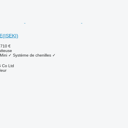
E(ISEKI)
.710 €
tteuse
Mini
✓
Système de chenilles
✓
 Co Ltd
deur