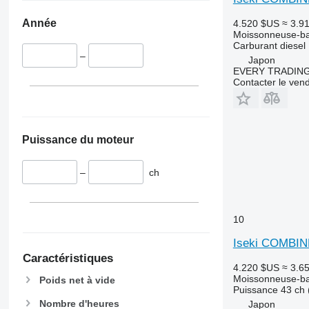
W-series
X-series
Année
4.520 $US
≈ 3.9
Moissonneuse-ba
Carburant
diesel
–
Japon
EVERY TRADING
Contacter le ven
Puissance du moteur
–
ch
10
Iseki COMBIN
Caractéristiques
4.220 $US
≈ 3.6
Moissonneuse-ba
Poids net à vide
Puissance
43 ch 
Nombre d'heures
Japon