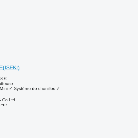
E(ISEKI)
08 €
tteuse
Mini
✓
Système de chenilles
✓
 Co Ltd
deur