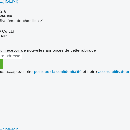
E(ISEKI)
72 €
tteuse
Système de chenilles
✓
 Co Ltd
deur
r recevoir de nouvelles annonces de cette rubrique
vous acceptez notre
politique de confidentialité
et notre
accord utilisateur
E(ISEKI)