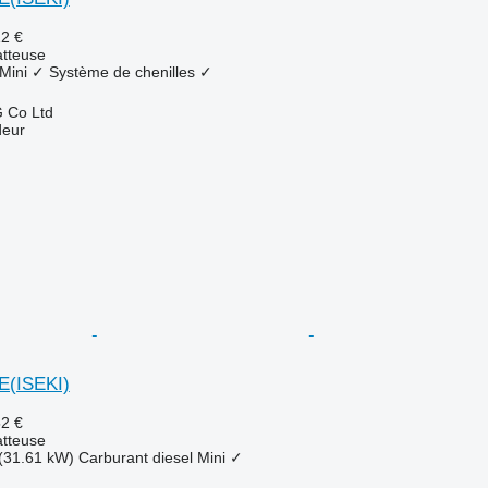
12 €
tteuse
Mini
✓
Système de chenilles
✓
 Co Ltd
deur
E(ISEKI)
52 €
tteuse
(31.61 kW)
Carburant
diesel
Mini
✓