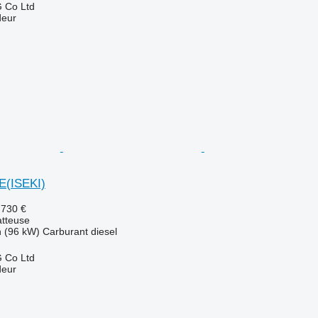
 Co Ltd
deur
E(ISEKI)
.730 €
tteuse
h (96 kW)
Carburant
diesel
 Co Ltd
deur