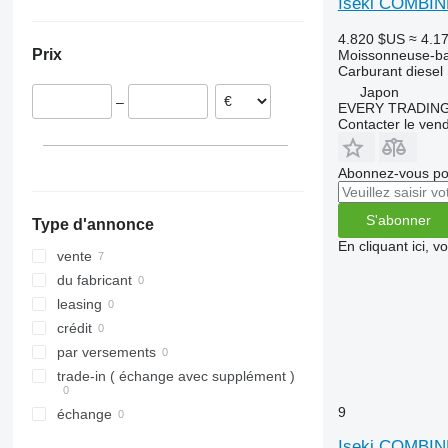
Iseki COMBIN
8250
9600
4.820 $US
≈ 4.1
9120
9610
Prix
Moissonneuse-ba
9230
9640
Carburant
diesel
9240
9650
Japon
–
EVERY TRADING
Axial-Flow
9660
Contacter le ven
9670 STS
9680
Abonnez-vous pou
9750
9760 STS
S'abonner
Type d'annonce
9770
En cliquant ici, 
vente
9780
du fabricant
9860 STS
leasing
9880
crédit
C-series
par versements
H-series
trade-in ( échange avec supplément )
M-series
S-series
9
échange
T-series
Iseki COMBIN