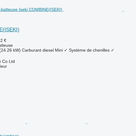
E(ISEKI)
12 €
tteuse
(24.26 kW)
Carburant
diesel
Mini
✓
Système de chenilles
✓
 Co Ltd
deur