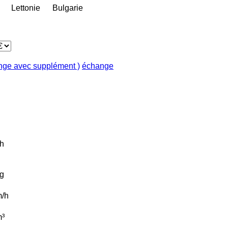
Lettonie
Bulgarie
ange avec supplément )
échange
h
g
/h
³