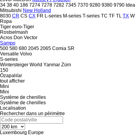
34
38
40
186
7274
7278
7282
7345
7370
9280
9380
9790
Idea
Mitsubishi
New Holland
8030
CR
CS
CX
FR
L-series
M-series
T-series
TC
TF
TL
TX
W-
Ropa
Tiger
euro-Tiger
Rostselmash
Acros
Don
Vector
Sampo
500
580
680
2045
2065
Comia
SR
Versatile
Volvo
S-series
Wintersteiger
World
Yanmar
Zürn
150
Özapalılar
tout afficher
Mini
Mini
Système de chenilles
Système de chenilles
Localisation
Rechercher dans un périmètre
Luxembourg
Europe