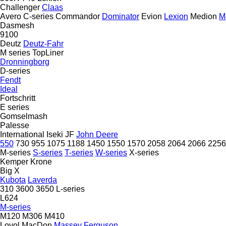
Challenger
Claas
Avero
C-series
Commandor
Dominator
Evion
Lexion
Medion
M
Dasmesh
9100
Deutz
Deutz-Fahr
M series
TopLiner
Dronningborg
D-series
Fendt
Ideal
Fortschritt
E series
Gomselmash
Palesse
International
Iseki
JF
John Deere
550
730
955
1075
1188
1450
1550
1570
2058
2064
2066
2256
M-series
S-series
T-series
W-series
X-series
Kemper
Krone
Big X
Kubota
Laverda
310
3600
3650
L-series
L624
M-series
M120
M306
M410
Lovol
MacDon
Massey Ferguson