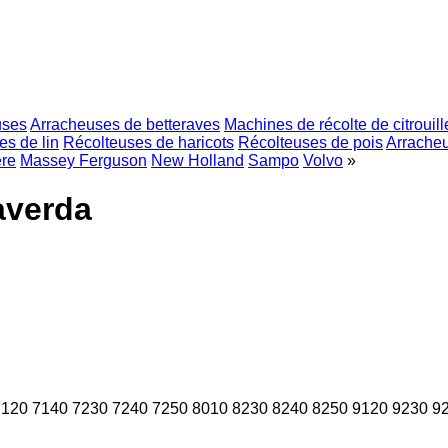
uses
Arracheuses de betteraves
Machines de récolte de citrouill
s de lin
Récolteuses de haricots
Récolteuses de pois
Arrache
re
Massey Ferguson
New Holland
Sampo
Volvo
»
averda
7120
7140
7230
7240
7250
8010
8230
8240
8250
9120
9230
9