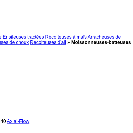
e
Ensileuses tractées
Récolteuses à maïs
Arracheuses de
uses de choux
Récolteuses d'ail
»
Moissonneuses-batteuses
240
Axial-Flow