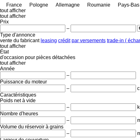
France
Pologne
Allemagne
Roumanie
Pays-Bas
tout afficher
tout afficher
Prix
–
Type d'annonce
vente
du fabricant
leasing
crédit
par versements
trade-in ( éch
tout afficher
État
d'occasion
pour pièces détachées
tout afficher
Année
–
Puissance du moteur
–
c
Caractéristiques
Poids net à vide
–
k
Nombre d'heures
–
m
Volume du réservoir à grains
–
m
Largeur de couverture