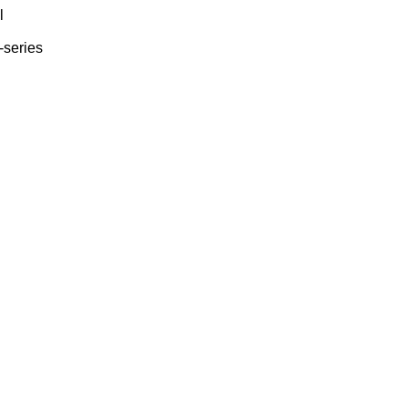
l
series