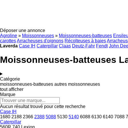
Déposer une annonce
Agroline
»
Moissonneuses
»
Moissonneuses-batteuses
Ensile
carottes
Arracheuses d'oignons
Récolteuses à baies
Arracheuse
Laverda
Case IH
Caterpillar
Claas
Deutz-Fahr
Fendt
John Dee
Moissonneuses-batteuses L
Catégorie
moissonneuses-batteuses
autres moissonneuses
tout afficher
Marque
Aucun résultat trouvé pour cette recherche
Case IH
1680
2188
2366
2388
5088
5130
5140
6088
6130
6140
7088
Caterpillar
560R
740
Lexion