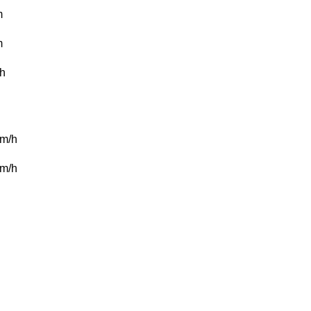
m
m
/h
m/h
m/h