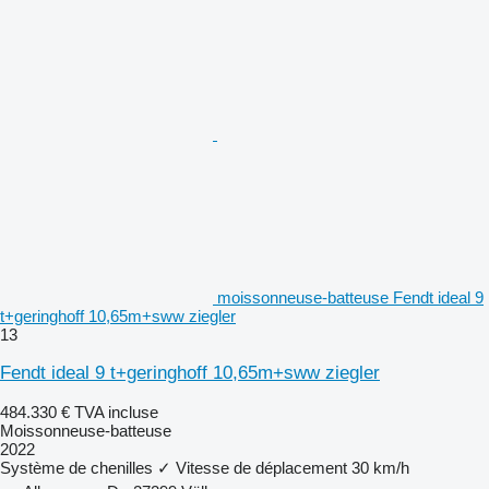
moissonneuse-batteuse Fendt ideal 9
t+geringhoff 10,65m+sww ziegler
13
Fendt ideal 9 t+geringhoff 10,65m+sww ziegler
484.330 €
TVA incluse
Moissonneuse-batteuse
2022
Système de chenilles
✓
Vitesse de déplacement
30 km/h