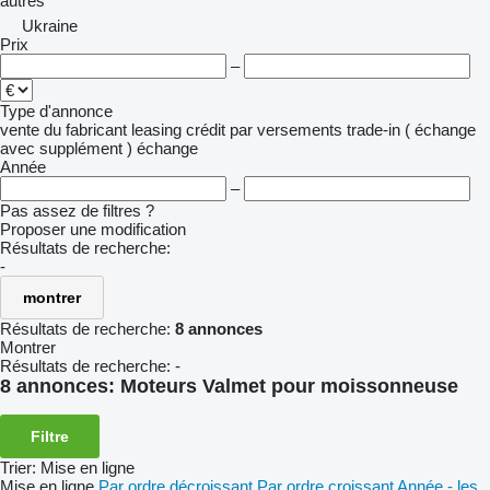
autres
Ukraine
Prix
–
Type d'annonce
vente
du fabricant
leasing
crédit
par versements
trade-in ( échange
avec supplément )
échange
Année
–
Pas assez de filtres ?
Proposer une modification
Résultats de recherche:
-
montrer
Résultats de recherche:
8 annonces
Montrer
Résultats de recherche:
-
8 annonces:
Moteurs Valmet pour moissonneuse
Filtre
Trier
:
Mise en ligne
Mise en ligne
Par ordre décroissant
Par ordre croissant
Année - les