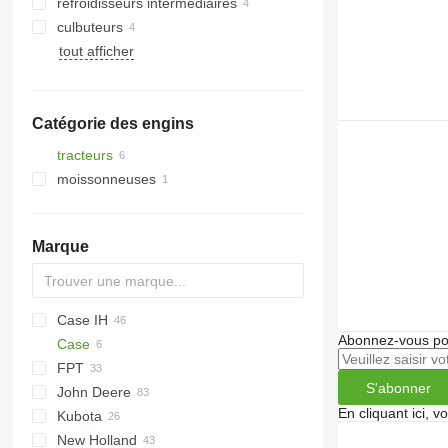
refroidisseurs intermédiaires
culbuteurs
tout afficher
Catégorie des engins
tracteurs
moissonneuses
tracteurs à roues
moissonneuses-batteuses
Marque
Case IH
773
Abonnez-vous pou
Case
S series
310
FPT
T series
Farmall
C-series
Ares
Agrofarm
S'abonner
John Deere
Magnum
Arion
Agrostar
Vario
4600
TA
Fastrac
En cliquant ici, 
Kubota
Maxxum
Axion
Agrotron
6640
TU
6090
New Holland
Puma
Axos
DX series
TW
TX
6100
B-series
Landpower
LE
135
XTX
D-series