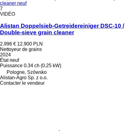
cleaner neuf
7
VIDÉO
Alistan Doppelsieb-Getreidereiniger DSC-10 /
Double-sieve grain cleaner
2.996 €
12.900 PLN
Nettoyeur de grains
2024
État
neuf
Puissance
0.34 ch (0.25 kW)
Pologne, Szówsko
Alistan-Agro Sp. z o.o.
Contacter le vendeur