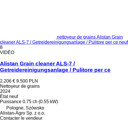
nettoyeur de grains Alistan Grain
cleaner ALS-7 / Getreidereinigungsanlage / Pulitore per ce neuf
8
VIDÉO
Alistan Grain cleaner ALS-7 /
Getreidereinigungsanlage / Pulitore per ce
2.206 €
9.500 PLN
Nettoyeur de grains
2024
État
neuf
Puissance
0.75 ch (0.55 kW)
Pologne, Szówsko
Alistan-Agro Sp. z o.o.
Contacter le vendeur