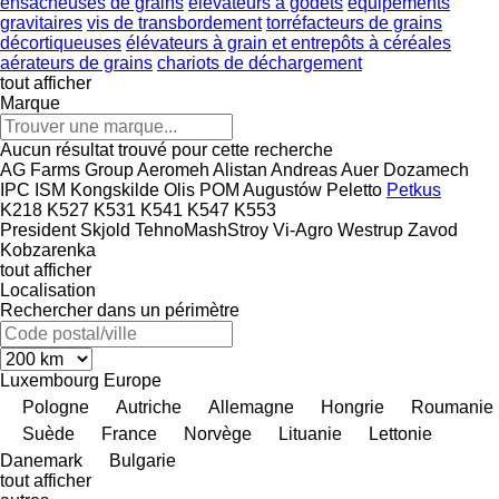
ensacheuses de grains
élévateurs à godets
équipements
gravitaires
vis de transbordement
torréfacteurs de grains
décortiqueuses
élévateurs à grain et entrepôts à céréales
aérateurs de grains
chariots de déchargement
tout afficher
Marque
Aucun résultat trouvé pour cette recherche
AG Farms Group
Aeromeh
Alistan
Andreas Auer
Dozamech
IPC
ISM
Kongskilde
Olis
POM Augustów
Peletto
Petkus
K218
K527
K531
K541
K547
K553
President
Skjold
TehnoMashStroy
Vi-Agro
Westrup
Zavod
Kobzarenka
tout afficher
Localisation
Rechercher dans un périmètre
Luxembourg
Europe
Pologne
Autriche
Allemagne
Hongrie
Roumanie
Suède
France
Norvège
Lituanie
Lettonie
Danemark
Bulgarie
tout afficher