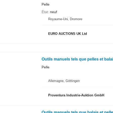
Pelle
État
neuf
Royaume-Uni, Dromore
EURO AUCTIONS UK Ltd
Outils manuels tels que pelles et bala
Pelle
Allemagne, Göttingen
Proventura Industrie-Auktion GmbH
Outils manuels tels que balais et pell