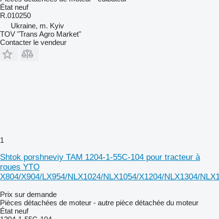
État
neuf
R.010250
Ukraine, m. Kyiv
TOV "Trans Agro Market"
Contacter le vendeur
1
Shtok porshneviy TAM 1204-1-55C-104 pour tracteur à
roues YTO
X804/X904/LX954/NLX1024/NLX1054/X1204/NLX1304/NLX
Prix sur demande
Pièces détachées de moteur - autre pièce détachée du moteur
État
neuf