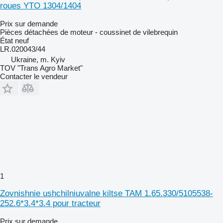
roues YTO 1304/1404
Prix sur demande
Pièces détachées de moteur - coussinet de vilebrequin
État
neuf
LR.020043/44
Ukraine, m. Kyiv
TOV "Trans Agro Market"
Contacter le vendeur
1
Zovnishnie ushchilniuvalne kiltse TAM 1.65.330/5105538-
252.6*3.4*3.4 pour tracteur
Prix sur demande