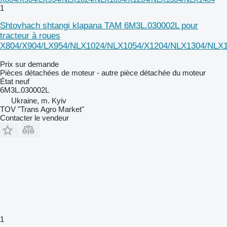
1
Shtovhach shtangi klapana TAM 6M3L.030002L pour
tracteur à roues
X804/X904/LX954/NLX1024/NLX1054/X1204/NLX1304/NLX
Prix sur demande
Pièces détachées de moteur - autre pièce détachée du moteur
État
neuf
6M3L.030002L
Ukraine, m. Kyiv
TOV "Trans Agro Market"
Contacter le vendeur
1