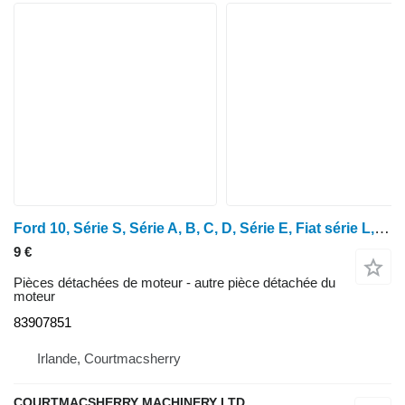
Ford 10, Série S, Série A, B, C, D, Série E, Fiat série L, Bouchon de remplissage d'huile 83907851 pour tracteur à roues
9 €
Pièces détachées de moteur - autre pièce détachée du
moteur
83907851
Irlande, Courtmacsherry
COURTMACSHERRY MACHINERY LTD