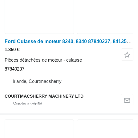
Ford Culasse de moteur 8240, 8340 87840237, 84135248, 87801989, 841 pour tracteur à roues
1.350 €
Pièces détachées de moteur - culasse
87840237
Irlande, Courtmacsherry
COURTMACSHERRY MACHINERY LTD