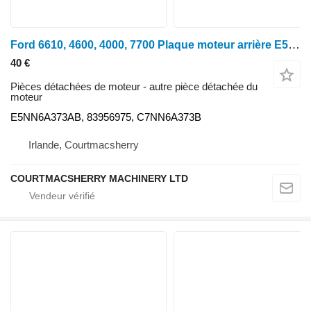
Ford 6610, 4600, 4000, 7700 Plaque moteur arrière E5nn6a373ab, 83956975, E5NN6A373AB pour tracteur à roues 6610
40 €
Pièces détachées de moteur - autre pièce détachée du
moteur
E5NN6A373AB, 83956975, C7NN6A373B
Irlande, Courtmacsherry
COURTMACSHERRY MACHINERY LTD