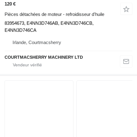
120 €
Pièces détachées de moteur - refroidisseur d'huile
83954673, E4NN3D746AB, E4NN3D746CB,
E4NN3D746CA
Irlande, Courtmacsherry
COURTMACSHERRY MACHINERY LTD