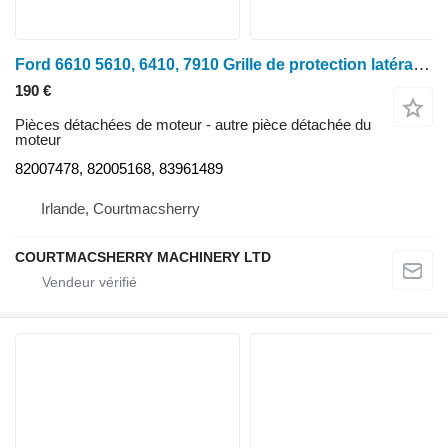
Ford 6610 5610, 6410, 7910 Grille de protection latérale du moteur 82007478, 8 pour tracteur à roues
190 €
Pièces détachées de moteur - autre pièce détachée du
moteur
82007478, 82005168, 83961489
Irlande, Courtmacsherry
COURTMACSHERRY MACHINERY LTD