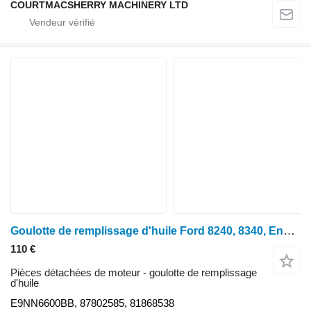
COURTMACSHERRY MACHINERY LTD
Goulotte de remplissage d'huile Ford 8240, 8340, Ensemble pompe à huile moteur Fiat M115 E9nn6600bb, 87802585, E9NN6600BB pour tracteur à roues Ford 8240, 8340, M115
110 €
Pièces détachées de moteur - goulotte de remplissage
d'huile
E9NN6600BB, 87802585, 81868538