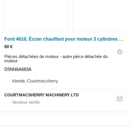
Ford 4610, Écran chauffant pour moteur 3 cylindres série 10 C5nn6a683k D5NN6A683A pour tracteur à roues
60 €
Pièces détachées de moteur - autre pièce détachée du
moteur
D5NN6A683A
Irlande, Courtmacsherry
COURTMACSHERRY MACHINERY LTD