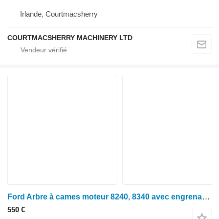
Irlande, Courtmacsherry
COURTMACSHERRY MACHINERY LTD
Ford Arbre à cames moteur 8240, 8340 avec engrenage T52 E9nn6250ba, 87802140, E3n E9NN6250BA pour tracteur à roues
550 €