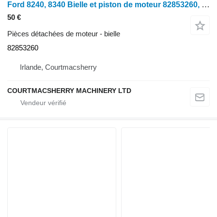
Ford 8240, 8340 Bielle et piston de moteur 82853260, 84144055, 47985627 pour tracteur à roues
50 €
Pièces détachées de moteur - bielle
82853260
Irlande, Courtmacsherry
COURTMACSHERRY MACHINERY LTD