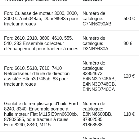
Ford Culasse de moteur 3000, 2000,
Numéro de
3000 C7nn6049ab, D0nn9f593a pour
catalogue:
500 €
tracteur à roues
C7NN6090AB
Ford 2610, 2910, 3600, 4610, 555,
Numéro de
540, 233 Ensemble collecteur
catalogue:
90 €
d'échappement pour tracteur à roues
D3NN9430A
Numéro de
Ford 6610, 5610, 7610, 7410
catalogue:
Refroidisseur d'huile de direction
83954673,
120 €
assistée E4nn3d746ab, 83 pour
E4NN3D746AB,
tracteur à roues
E4NN3D746CB,
E4NN3D746CA
Goulotte de remplissage d'huile Ford
Numéro de
8240, 8340, Ensemble pompe à
catalogue:
huile moteur Fiat M115 E9nn6600bb,
E9NN6600BB,
110 €
87802585, pour tracteur à roues
87802585,
Ford 8240, 8340, M115
81868538
Numéro de