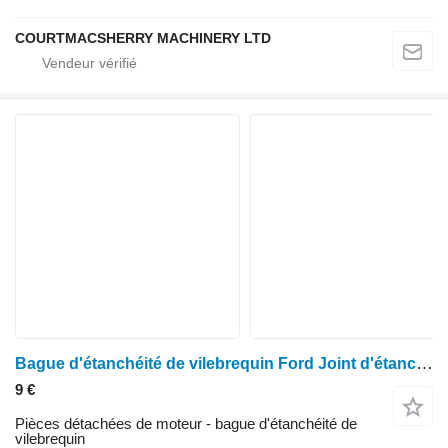
COURTMACSHERRY MACHINERY LTD
Bague d'étanchéité de vilebrequin Ford Joint d'étanchéité de vilebrequin d'origine pour les séries 10, 1000, 30, 40, Ts, Tw et 700 81869937 pour tracteur à roues
9 €
Pièces détachées de moteur - bague d'étanchéité de
vilebrequin