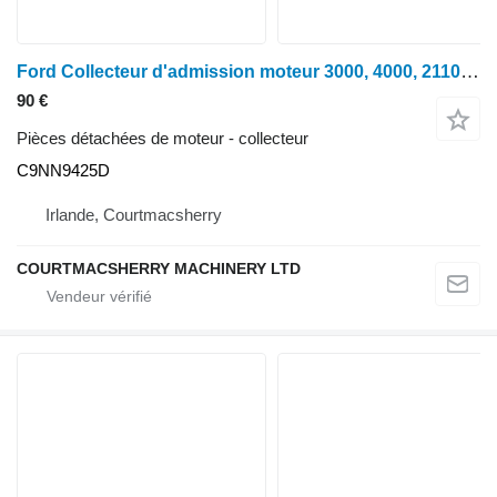
Ford Collecteur d'admission moteur 3000, 4000, 2110 C9nn9424d, , 81 C9NN9425D pour tracteur à roues
90 €
Pièces détachées de moteur - collecteur
C9NN9425D
Irlande, Courtmacsherry
COURTMACSHERRY MACHINERY LTD