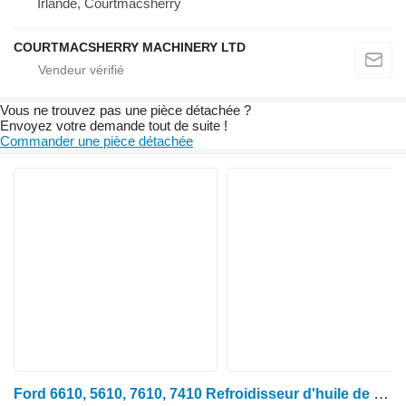
Irlande, Courtmacsherry
COURTMACSHERRY MACHINERY LTD
Vous ne trouvez pas une pièce détachée ?
Envoyez votre demande tout de suite !
Commander une pièce détachée
Ford 6610, 5610, 7610, 7410 Refroidisseur d'huile de direction assistée E4nn3d746ab, 83 83954673 pour tracteur à roues