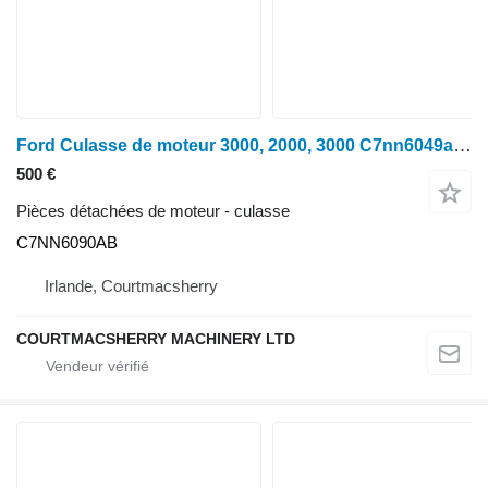
Ford Culasse de moteur 3000, 2000, 3000 C7nn6049ab, D0nn9f593a C7NN6090AB pour tracteur à roues
500 €
Pièces détachées de moteur - culasse
C7NN6090AB
Irlande, Courtmacsherry
COURTMACSHERRY MACHINERY LTD