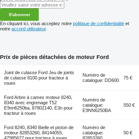
S'abonner
En cliquant ici, vous acceptez notre
politique de confidentialité
et
notre
accord utilisateur
.
Prix de pièces détachées de moteur Ford
Joint de culasse Ford Jeu de joints
Numéro de
de culasse 8100 pour tracteur à
75 €
catalogue: DD600
roues
Ford Arbre à cames moteur 8240,
Numéro de
8340 avec engrenage T52
catalogue:
550 €
E9nn6250ba, 87802140, E3n pour
E9NN6250BA
tracteur à roues
Ford 8240, 8340 Bielle et piston de
Numéro de
moteur 82853260, 84144055,
catalogue:
50 €
47985627 pour tracteur à roues
82853260