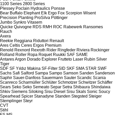
1100 Series
2800 Series
Plessey
Poclain Hydraulics
Ponsse
Bear
Buffalo
Elephant
Elk
Ergo
Fox
Scorpion
Wisent
Precision Planting
ProSilva
Pöttinger
Jumbo
Synkro
Vitasem
Quicke
Quivogne
RDS
RMH
ROC
Rabewerk
Ransomes
Rauch
Axera
Reekie
Reggiana Riduttori
Renault
Ares
Celtis
Ceres
Ergos
Premium
Renold
Rexnord
Rexroth
Rider
Ringfeder
Riviera
Rockinger
Rolland
Roller
Ropa
Roquet
Ruukki
SAF
SAME
Antares
Argon
Dorado
Explorer
Frutteto
Laser
Rubin
Silver
Tiger
SDF
SF Yıldız Makina
SF-Filter
SID
SKF
SMA
STAR
SWF
Sachs
Safi
Salford
Sampa
Sampo
Samson
Sanden
Sanderson
Saphir
Sauer-Danfoss
Sauermann
Sauter
Scandic
Scania
Scanreco
Scharmüller
Schlüter
Schmotzer
Schwitzer
Schäffer
Sears
Seko
Seko
Semeato
Separ
Setra
Shibaura
Shindaiwa
Shkiv
Siemens
Siloking
Sisu Diesel
Sisu
Skals
Sonic
Soucy
Spearhead
Spicer
Stanadyne
Standen
Stegsted
Steiger
Stemplinger
Steyr
CVT
Stihl
FS
MS