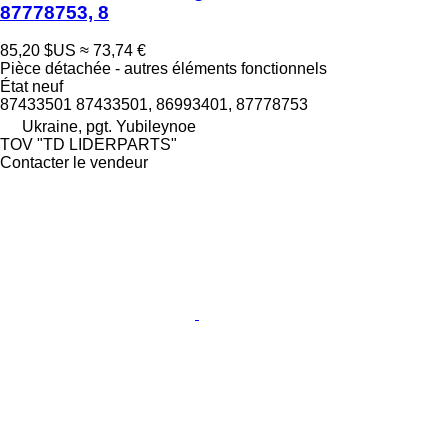
87778753, 8
85,20 $US
≈ 73,74 €
Pièce détachée - autres éléments fonctionnels
État
neuf
87433501 87433501, 86993401, 87778753
Ukraine, pgt. Yubileynoe
TOV "TD LIDERPARTS"
Contacter le vendeur