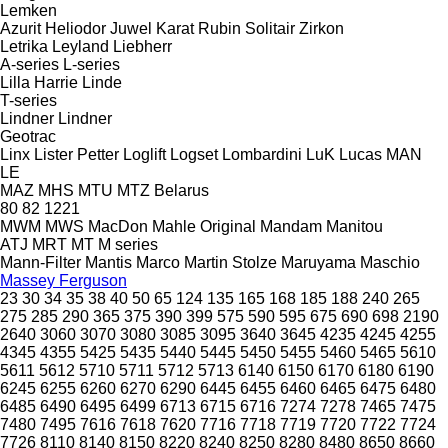
Lemken
Azurit
Heliodor
Juwel
Karat
Rubin
Solitair
Zirkon
Letrika
Leyland
Liebherr
A-series
L-series
Lilla Harrie
Linde
T-series
Lindner
Lindner
Geotrac
Linx
Lister Petter
Loglift
Logset
Lombardini
LuK
Lucas
MAN
LE
MAZ
MHS
MTU
MTZ Belarus
80
82
1221
MWM
MWS
MacDon
Mahle Original
Mandam
Manitou
ATJ
MRT
MT
M series
Mann-Filter
Mantis
Marco
Martin Stolze
Maruyama
Maschio
Massey Ferguson
23
30
34
35
38
40
50
65
124
135
165
168
185
188
240
265
275
285
290
365
375
390
399
575
590
595
675
690
698
2190
2640
3060
3070
3080
3085
3095
3640
3645
4235
4245
4255
4345
4355
5425
5435
5440
5445
5450
5455
5460
5465
5610
5611
5612
5710
5711
5712
5713
6140
6150
6170
6180
6190
6245
6255
6260
6270
6290
6445
6455
6460
6465
6475
6480
6485
6490
6495
6499
6713
6715
6716
7274
7278
7465
7475
7480
7495
7616
7618
7620
7716
7718
7719
7720
7722
7724
7726
8110
8140
8150
8220
8240
8250
8280
8480
8650
8660