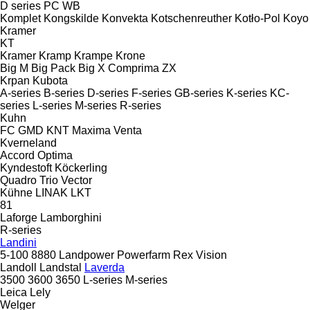
D series
PC
WB
Komplet
Kongskilde
Konvekta
Kotschenreuther
Kotło-Pol
Koyo
Kramer
KT
Kramer
Kramp
Krampe
Krone
Big M
Big Pack
Big X
Comprima
ZX
Krpan
Kubota
A-series
B-series
D-series
F-series
GB-series
K-series
KC-
series
L-series
M-series
R-series
Kuhn
FC
GMD
KNT
Maxima
Venta
Kverneland
Accord
Optima
Kyndestoft
Köckerling
Quadro
Trio
Vector
Kühne
LINAK
LKT
81
Laforge
Lamborghini
R-series
Landini
5-100
8880
Landpower
Powerfarm
Rex
Vision
Landoll
Landstal
Laverda
3500
3600
3650
L-series
M-series
Leica
Lely
Welger