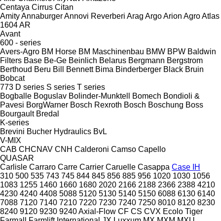
Centaya
Cirrus
Citan
Amity
Annaburger
Annovi Reverberi
Arag
Argo
Arion Agro
Atlas
1604
AR
Avant
600 - series
Avers-Agro
BM Horse
BM Maschinenbau
BMW
BPW
Baldwin
Filters
Base
Be-Ge
Beinlich
Belarus
Bergmann
Bergstrom
Berthoud
Beru
Bill Bennett
Bima
Binderberger
Black Bruin
Bobcat
773
D series
S series
T series
Bogballe
Boguslav
Bolinder-Munktell
Bomech
Bondioli &
Pavesi
BorgWarner
Bosch Rexroth
Bosch
Boschung
Boss
Bourgault
Bredal
K-series
Brevini
Bucher Hydraulics
BvL
V-MIX
CAB
CHCNAV
CNH
Calderoni
Camso
Capello
QUASAR
Carlisle
Carraro
Carre
Carrier
Caruelle
Casappa
Case IH
310
500
535
743
745
844
845
856
885
956
1020
1030
1056
1083
1255
1460
1660
1680
2020
2166
2188
2366
2388
4210
4230
4240
4408
5088
5120
5130
5140
5150
6088
6130
6140
7088
7120
7140
7210
7220
7230
7240
7250
8010
8120
8230
8240
9120
9230
9240
Axial-Flow
CF
CS
CVX
Ecolo Tiger
Farmall
Farmlift
International
JX
Luxxum
MX
MXM
MXU