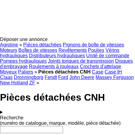
Déposer une annonce
Agroline
»
Pièces détachées
Pignons de boîte de vitesses
Moteurs
Boîtes de vitesses
Revêtements
Poulies
Vérins
hydrauliques
Distributeurs hydrauliques
Unité de commande
Pompes hydrauliques
Joints toriques de transmission
Disques
d'embrayage
Roulements à rouleaux
Crochets d'attelage
Moyeux
Paliers
»
Pièces détachées CNH
Case
Case IH
Claas
Dronningborg
Fendt
Ford
John Deere
Massey Ferguson
New Holland
ZF
»
Pièces détachées CNH
Recherche
(numéro de catalogue, marque, modèle, pièce détachée)