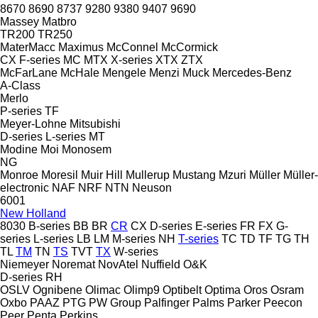
8670
8690
8737
9280
9380
9407
9690
Massey
Matbro
TR200
TR250
MaterMacc
Maximus
McConnel
McCormick
CX
F-series
MC
MTX
X-series
XTX
ZTX
McFarLane
McHale
Mengele
Menzi Muck
Mercedes-Benz
A-Class
Merlo
P-series
TF
Meyer-Lohne
Mitsubishi
D-series
L-series
MT
Modine
Moi
Monosem
NG
Monroe
Moresil
Muir Hill
Mullerup
Mustang
Mzuri
Müller
Müller-
electronic
NAF
NRF
NTN
Neuson
6001
New Holland
8030
B-series
BB
BR
CR
CX
D-series
E-series
FR
FX
G-
series
L-series
LB
LM
M-series
NH
T-series
TC
TD
TF
TG
TH
TL
TM
TN
TS
TVT
TX
W-series
Niemeyer
Noremat
NovAtel
Nuffield
O&K
D-series
RH
OSLV
Ognibene
Olimac
Olimp9
Optibelt
Optima
Oros
Osram
Oxbo
PAAZ
PTG
PW Group
Palfinger
Palms
Parker
Peecon
Peer
Penta
Perkins