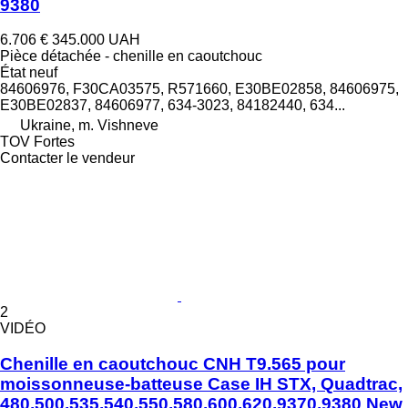
9380
6.706 €
345.000 UAH
Pièce détachée - chenille en caoutchouc
État
neuf
84606976, F30CA03575, R571660, E30BE02858, 84606975,
E30BE02837, 84606977, 634-3023, 84182440, 634...
Ukraine, m. Vishneve
TOV Fortes
Contacter le vendeur
2
VIDÉO
Chenille en caoutchouc CNH T9.565 pour
moissonneuse-batteuse Case IH STX, Quadtrac,
480,500,535,540,550,580,600,620,9370,9380 New