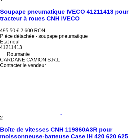
Soupape pneumatique IVECO 41211413 pour
tracteur à roues CNH IVECO
495,50 €
2.600 RON
Pièce détachée - soupape pneumatique
État
neuf
41211413
Roumanie
CARDANE CAMION S.R.L
Contacter le vendeur
2
Boîte de vitesses CNH 119860A3R pour
moissonneuse-batteuse Case IH 420 620 625