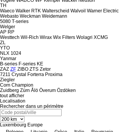
Vögele
WABCO
WP Kemper
Wacker Neuson
TH
Waeco
Walker RTK
Walterscheid
Walvoil
Warner Electric
Webasto
Weckman
Weidemann
5080
T-series
Welger
AP
RP
Westtech
Wil-Rich
Wirax
Wix Filters
Wolagri
XCMG
ZL
YTO
NLX 1024
Yanmar
B-series
F-series
KE
ZAZ
ZF
ZIBO
ZTS
Zetor
7211
Crystal
Forterra
Proxima
Ziegler
Corn Champion
Zuidberg
Zürn
Ålö
Överum
Özdöken
tout afficher
Localisation
Rechercher dans un périmètre
Luxembourg
Europe
Pologne
Lituanie
Grèce
Italie
Roumanie