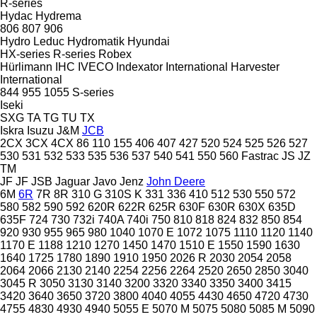
R-series
Hydac
Hydrema
806
807
906
Hydro Leduc
Hydromatik
Hyundai
HX-series
R-series
Robex
Hürlimann
IHC
IVECO
Indexator
International Harvester
International
844
955
1055
S-series
Iseki
SXG
TA
TG
TU
TX
Iskra
Isuzu
J&M
JCB
2CX
3CX
4CX
86
110
155
406
407
427
520
524
525
526
527
530
531
532
533
535
536
537
540
541
550
560
Fastrac
JS
JZ
TM
JF
JF
JSB
Jaguar
Javo
Jenz
John Deere
6M
6R
7R
8R
310 G
310S K
331
336
410
512
530
550
572
580
582
590
592
620R
622R
625R
630F
630R
630X
635D
635F
724
730
732i
740A
740i
750
810
818
824
832
850
854
920
930
955
965
980
1040
1070 E
1072
1075
1110
1120
1140
1170 E
1188
1210
1270
1450
1470
1510 E
1550
1590
1630
1640
1725
1780
1890
1910
1950
2026 R
2030
2054
2058
2064
2066
2130
2140
2254
2256
2264
2520
2650
2850
3040
3045 R
3050
3130
3140
3200
3320
3340
3350
3400
3415
3420
3640
3650
3720
3800
4040
4055
4430
4650
4720
4730
4755
4830
4930
4940
5055 E
5070 M
5075
5080
5085 M
5090