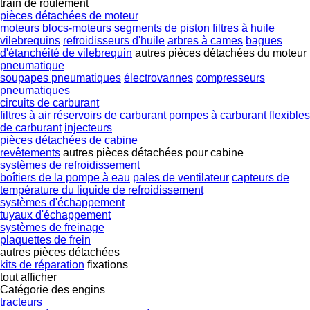
train de roulement
pièces détachées de moteur
moteurs
blocs-moteurs
segments de piston
filtres à huile
vilebrequins
refroidisseurs d'huile
arbres à cames
bagues
d'étanchéité de vilebrequin
autres pièces détachées du moteur
pneumatique
soupapes pneumatiques
électrovannes
compresseurs
pneumatiques
circuits de carburant
filtres à air
réservoirs de carburant
pompes à carburant
flexibles
de carburant
injecteurs
pièces détachées de cabine
revêtements
autres pièces détachées pour cabine
systèmes de refroidissement
boîtiers de la pompe à eau
pales de ventilateur
capteurs de
température du liquide de refroidissement
systèmes d'échappement
tuyaux d'échappement
systèmes de freinage
plaquettes de frein
autres pièces détachées
kits de réparation
fixations
tout afficher
Catégorie des engins
tracteurs