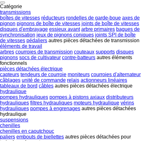
Catégorie
transmissions
boîtes de vitesses
réducteurs
rondelles de garde-boue
axes de
pignon
pignons de boîte de vitesses
joints de boîte de vitesses
disques d'embrayage
essieux avant
arbre primaires
bagues de
synchronisation
jeux de pignons coniques
joints SPI de boîte
de vitesses
pédaliers
autres pièces détachées de transmission
éléments de travail
arbres
courroies de transmission
couteaux
supports
disques
pignons
socs de cultivateur
contre-batteurs
autres éléments
fonctionnels
pièces détachées électrique
capteurs
tendeurs de courroie
moniteurs
courroies d'alternateur
câblages
unité de commande
relais
actionneurs linéaires
tableaux de bord
câbles
autres pièces détachées électrique
hydraulique
pompes hydrauliques
pompes à pistons axiaux
distributeurs
hydrauliques
filtres hydrauliques
moteurs hydraulique
vérins
hydrauliques
pompes à engrenages
autres pièces détachées
hydraulique
suspensions
chenilles
chenilles en caoutchouc
paliers
embouts de biellettes
autres pièces détachées pour