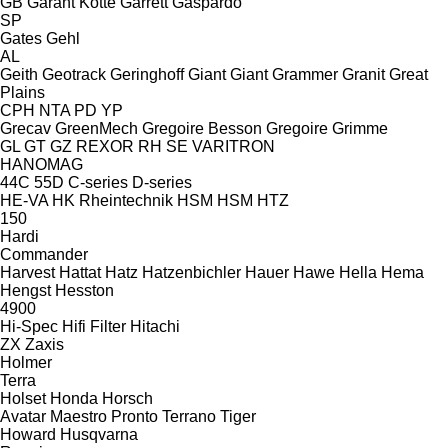
GB
Garant Kotte
Garrett
Gaspardo
SP
Gates
Gehl
AL
Geith
Geotrack
Geringhoff
Giant
Giant
Grammer
Granit
Great
Plains
CPH
NTA
PD
YP
Grecav
GreenMech
Gregoire Besson
Gregoire
Grimme
GL
GT
GZ
REXOR
RH
SE
VARITRON
HANOMAG
44C
55D
C-series
D-series
HE-VA
HK Rheintechnik
HSM
HSM
HTZ
150
Hardi
Commander
Harvest
Hattat
Hatz
Hatzenbichler
Hauer
Hawe
Hella
Hema
Hengst
Hesston
4900
Hi-Spec
Hifi Filter
Hitachi
ZX
Zaxis
Holmer
Terra
Holset
Honda
Horsch
Avatar
Maestro
Pronto
Terrano
Tiger
Howard
Husqvarna