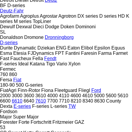
Detroit Diesel
Detroit
Deutz
BF
D-series
Deutz-Fahr
Agrofarm
Agroplus
Agrostar
Agrotron
DX series
D series
HD
K
series
M series
TopLiner
Dewulf
Dexwal
Dieci
Dodge
Doken
Dominoni
SL
Donaldson
Dromone
Dronningborg
D-series
Durite
Dynamatic
Dziekan
ENG
Eaton
Elibol
Epsilon
Equus
Esma
Etesia
FJDynamics
FPT
Fantini
Faresin
Farma
Farmet
Fast
Faucheux
Fella
Fendt
F-series
Ideal
Katana
Tigo
Vario
Xylon
Fermec
760
860
Fersa
Fiat
180-90
500
G-series
FiatAgri
Finn-Rotor
Fiona
Fleetguard
Fliegl
Ford
2000
3000
3600
3610
4000
4110
4600
4610
5000
5600
5610
6600
6610
6640
7610
7700
7710
8210
8340
8630
County
Dexta
E-series
F-series
L-series
TW
Fordson
Major
Super Major
Forester
Forte
Fortschritt
Fritzmeier
GAZ
53