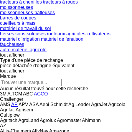
tracteurs à chenilles
tracteurs à roues
moissonneuses
moissonneuses-batteuses
barres de coupes
cueilleurs à maïs
matériel de travail du sol
herses
sous-soleuses
rouleaux agricoles
cultivateurs
matériel d'irrigation
matériel de fenaison
faucheuses
autre matériel agricole
tout afficher
Type d'une pièce de rechange
pièce détachée d'origine
équivalent
tout afficher
Marque
Aucun résultat trouvé pour cette recherche
3M
A.TOM
ABC
AGCO
Challenger
AMS
AP
APV
ASA
Aebi Schmidt
Ag Leader
AgraJet
Agricola
Agrifac
Agrisem
Cultiplow
Agritach
AgroLand
Agrolux
Agromaster
Ahlmann
AZ
Allis-Chalmers
AllyNav
Amazone