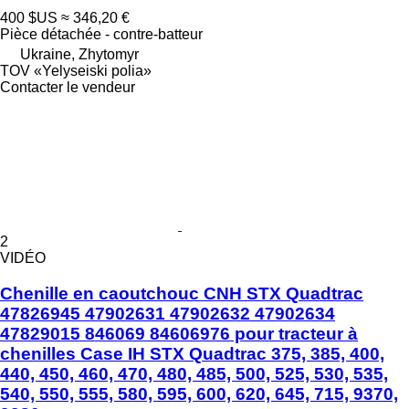
400 $US
≈ 346,20 €
Pièce détachée - contre-batteur
Ukraine, Zhytomyr
TOV «Yelyseiski polia»
Contacter le vendeur
2
VIDÉO
Chenille en caoutchouc CNH STX Quadtrac
47826945 47902631 47902632 47902634
47829015 846069 84606976 pour tracteur à
chenilles Case IH STX Quadtrac 375, 385, 400,
440, 450, 460, 470, 480, 485, 500, 525, 530, 535,
540, 550, 555, 580, 595, 600, 620, 645, 715, 9370,