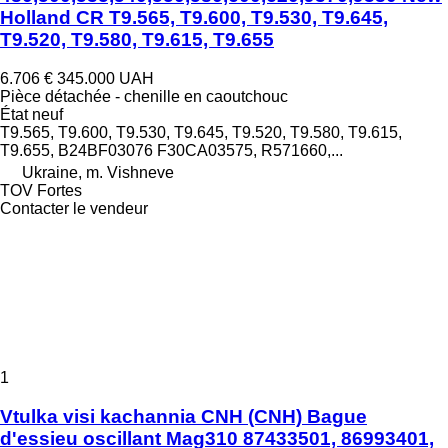
Holland CR T9.565, T9.600, T9.530, T9.645,
T9.520, T9.580, T9.615, T9.655
6.706 €
345.000 UAH
Pièce détachée - chenille en caoutchouc
État
neuf
T9.565, T9.600, T9.530, T9.645, T9.520, T9.580, T9.615,
T9.655, B24BF03076 F30CA03575, R571660,...
Ukraine, m. Vishneve
TOV Fortes
Contacter le vendeur
1
Vtulka visi kachannia CNH (CNH) Bague
d'essieu oscillant Mag310 87433501, 86993401,