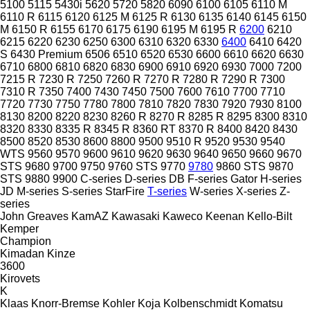
5100
5115
5430i
5620
5720
5820
6090
6100
6105
6110 M
6110 R
6115
6120
6125 M
6125 R
6130
6135
6140
6145
6150
M
6150 R
6155
6170
6175
6190
6195 M
6195 R
6200
6210
6215
6220
6230
6250
6300
6310
6320
6330
6400
6410
6420
S
6430 Premium
6506
6510
6520
6530
6600
6610
6620
6630
6710
6800
6810
6820
6830
6900
6910
6920
6930
7000
7200
7215 R
7230 R
7250
7260 R
7270 R
7280 R
7290 R
7300
7310 R
7350
7400
7430
7450
7500
7600
7610
7700
7710
7720
7730
7750
7780
7800
7810
7820
7830
7920
7930
8100
8130
8200
8220
8230
8260 R
8270 R
8285 R
8295
8300
8310
8320
8330
8335 R
8345 R
8360 RT
8370 R
8400
8420
8430
8500
8520
8530
8600
8800
9500
9510 R
9520
9530
9540
WTS
9560
9570
9600
9610
9620
9630
9640
9650
9660
9670
STS
9680
9700
9750
9760 STS
9770
9780
9860 STS
9870
STS
9880
9900
C-series
D-series
DB
F-series
Gator
H-series
JD
M-series
S-series
StarFire
T-series
W-series
X-series
Z-
series
John Greaves
KamAZ
Kawasaki
Kaweco
Keenan
Kello-Bilt
Kemper
Champion
Kimadan
Kinze
3600
Kirovets
K
Klaas
Knorr-Bremse
Kohler
Koja
Kolbenschmidt
Komatsu