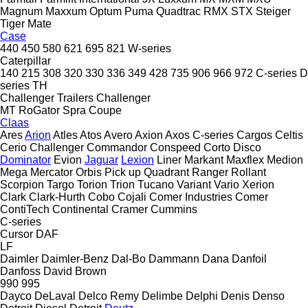
Magnum
Maxxum
Optum
Puma
Quadtrac
RMX
STX
Steiger
Tiger Mate
Case
440
450
580
621
695
821
W-series
Caterpillar
140
215
308
320
330
336
349
428
735
906
966
972
C-series
D
series
TH
Challenger Trailers
Challenger
MT
RoGator
Spra Coupe
Claas
Ares
Arion
Atles
Atos
Avero
Axion
Axos
C-series
Cargos
Celtis
Cerio
Challenger
Commandor
Conspeed
Corto
Disco
Dominator
Evion
Jaguar
Lexion
Liner
Markant
Maxflex
Medion
Mega
Mercator
Orbis
Pick up
Quadrant
Ranger
Rollant
Scorpion
Targo
Torion
Trion
Tucano
Variant
Vario
Xerion
Clark
Clark-Hurth
Cobo
Cojali
Comer Industries
Comer
ContiTech
Continental
Cramer
Cummins
C-series
Cursor
DAF
LF
Daimler
Daimler-Benz
Dal-Bo
Dammann
Dana
Danfoil
Danfoss
David Brown
990
995
Dayco
DeLaval
Delco Remy
Delimbe
Delphi
Denis
Denso