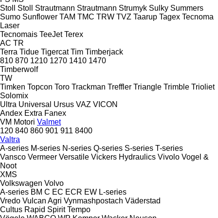
Stoll
Stoll
Strautmann
Strautmann
Strumyk
Sulky
Summers
Sumo
Sunflower
TAM
TMC
TRW
TVZ
Taarup
Tagex
Tecnoma
Laser
Tecnomais
TeeJet
Terex
AC
TR
Terra
Tidue
Tigercat
Tim
Timberjack
810
870
1210
1270
1410
1470
Timberwolf
TW
Timken
Topcon
Toro
Trackman
Treffler
Triangle
Trimble
Trioliet
Solomix
Ultra
Universal
Ursus
VAZ
VICON
Andex
Extra
Fanex
VM Motori
Valmet
120
840
860
901
911
8400
Valtra
A-series
M-series
N-series
Q-series
S-series
T-series
Vansco
Vermeer
Versatile
Vickers Hydraulics
Vivolo
Vogel &
Noot
XMS
Volkswagen
Volvo
A-series
BM
C
EC
ECR
EW
L-series
Vredo
Vulcan Agri
Vynmashpostach
Väderstad
Cultus
Rapid
Spirit
Tempo