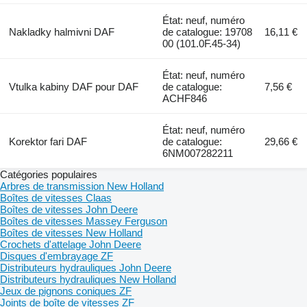
État: neuf, numéro
Nakladky halmivni DAF
de catalogue: 19708
16,11 €
00 (101.0F.45-34)
État: neuf, numéro
Vtulka kabiny DAF pour DAF
de catalogue:
7,56 €
ACHF846
État: neuf, numéro
Korektor fari DAF
de catalogue:
29,66 €
6NM007282211
Catégories populaires
Arbres de transmission New Holland
Boîtes de vitesses Claas
Boîtes de vitesses John Deere
Boîtes de vitesses Massey Ferguson
Boîtes de vitesses New Holland
Crochets d'attelage John Deere
Disques d'embrayage ZF
Distributeurs hydrauliques John Deere
Distributeurs hydrauliques New Holland
Jeux de pignons coniques ZF
Joints de boîte de vitesses ZF