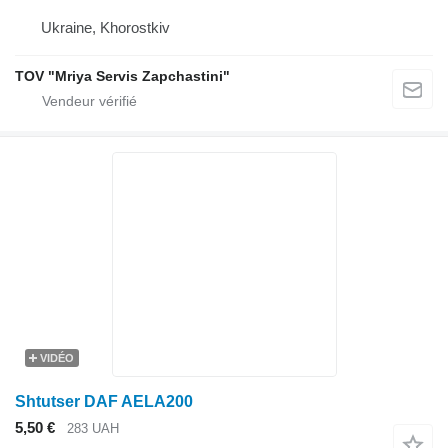
Ukraine, Khorostkiv
TOV "Mriya Servis Zapchastini"
VIDÉO
Shtutser DAF AELA200
5,50 €
283 UAH