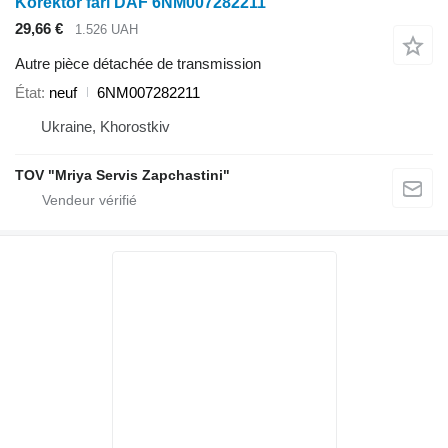
Korektor fari DAF 6NM007282211
29,66 €
1.526 UAH
Autre pièce détachée de transmission
État
neuf
6NM007282211
Ukraine, Khorostkiv
TOV "Mriya Servis Zapchastini"