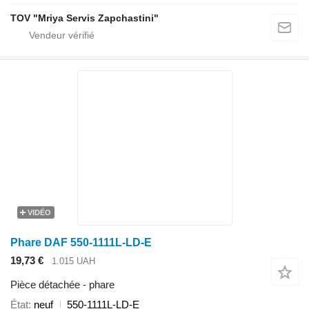
TOV "Mriya Servis Zapchastini"
VIDÉO
Phare DAF 550-1111L-LD-E
19,73 €
1.015 UAH
Pièce détachée - phare
État
neuf
550-1111L-LD-E