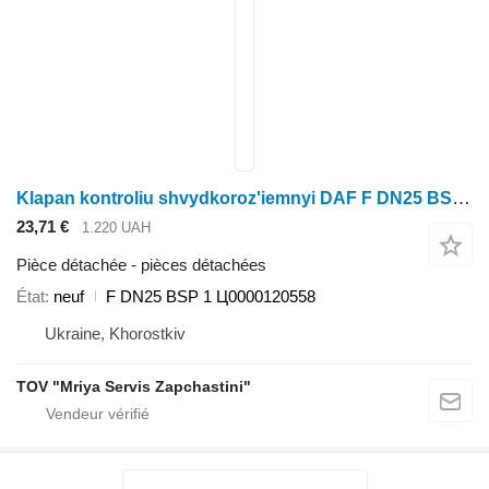
Klapan kontroliu shvydkoroz'iemnyi DAF F DN25 BSP 1
23,71 €
1.220 UAH
Pièce détachée - pièces détachées
État
neuf
F DN25 BSP 1 Ц0000120558
Ukraine, Khorostkiv
TOV "Mriya Servis Zapchastini"