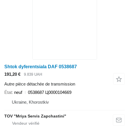
Shtok dyferentsiala DAF 0538687
191,20 €
9.839 UAH
Autre pièce détachée de transmission
État
neuf
0538687 Ц0000104669
Ukraine, Khorostkiv
TOV "Mriya Servis Zapchastini"