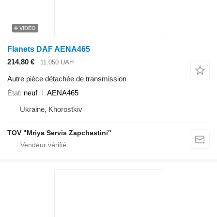
VIDÉO
Flanets DAF AENA465
214,80 €
11.050 UAH
Autre pièce détachée de transmission
État
neuf
AENA465
Ukraine, Khorostkiv
TOV "Mriya Servis Zapchastini"