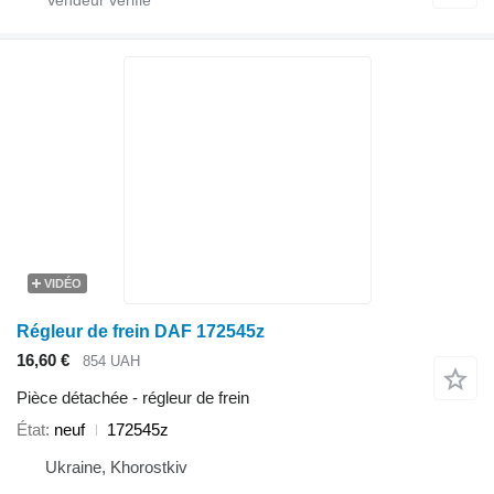
VIDÉO
Régleur de frein DAF 172545z
16,60 €
854 UAH
Pièce détachée - régleur de frein
État
neuf
172545z
Ukraine, Khorostkiv