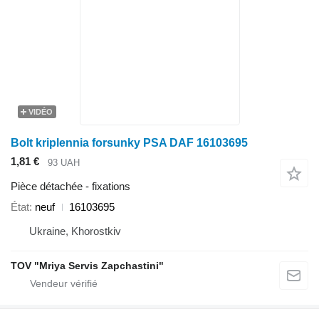
VIDÉO
Bolt kriplennia forsunky PSA DAF 16103695
1,81 €
93 UAH
Pièce détachée - fixations
État
neuf
16103695
Ukraine, Khorostkiv
TOV "Mriya Servis Zapchastini"