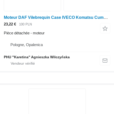
Moteur DAF Vilebrequin Case IVECO Komatsu Cummins 4BT 3929036 pour Case IH
23,22 €
100 PLN
Pièce détachée - moteur
Pologne, Opalenica
PHU "Karetina" Agnieszka Wilczyńska