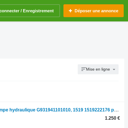
connecter / Enregistrement
Déposer une annonce
Mise en ligne
Fendt 928, 930, 936, 922, 924, 927, Pompe hydraulique G931941101010, 1519 1519222176 pour tracteur à roues 928
1.250 €