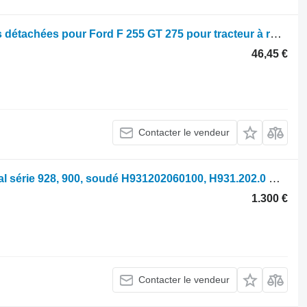
Parts, ersatzteile, pieces Fendt Pièces détachées pour Ford F 255 GT 275 pour tracteur à roues Fendt F 255 GT 275
46,45 €
Contacter le vendeur
Fendt Réservoir de carburant principal série 928, 900, soudé H931202060100, H931.202.0 H931.202.060.100
1.300 €
Contacter le vendeur