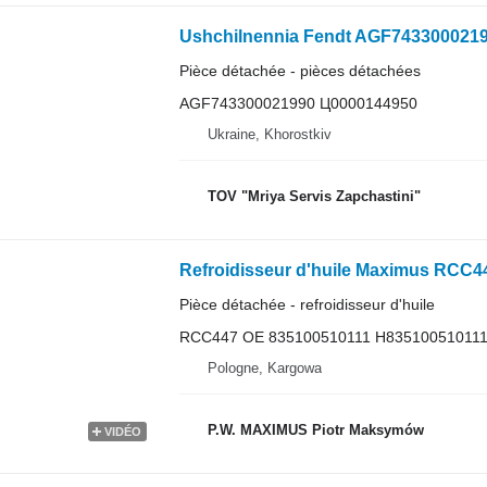
Ushchilnennia Fendt AGF743300021
Pièce détachée - pièces détachées
AGF743300021990 Ц0000144950
Ukraine, Khorostkiv
TOV "Mriya Servis Zapchastini"
Pièce détachée - refroidisseur d'huile
RCC447 OE 835100510111 H83510051011
Pologne, Kargowa
P.W. MAXIMUS Piotr Maksymów
VIDÉO