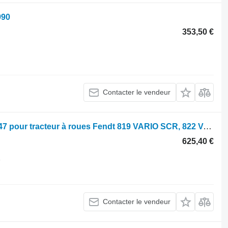
990
353,50 €
Contacter le vendeur
Refroidisseur d'huile Maximus RCC447 pour tracteur à roues Fendt 819 VARIO SCR, 822 VARIO SCR, 824 VARIO SCR, 826 VARIO SCR, 828 VARIO SCR, KATANA 65 S4, KATANA 65
625,40 €
1
Contacter le vendeur