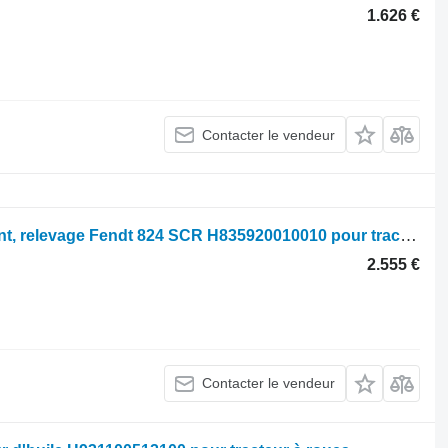
1.626 €
Contacter le vendeur
Front lift, linkage Fendt Relevage avant, relevage Fendt 824 SCR H835920010010 pour tracteur à roues Fendt 824 SCR
2.555 €
Contacter le vendeur