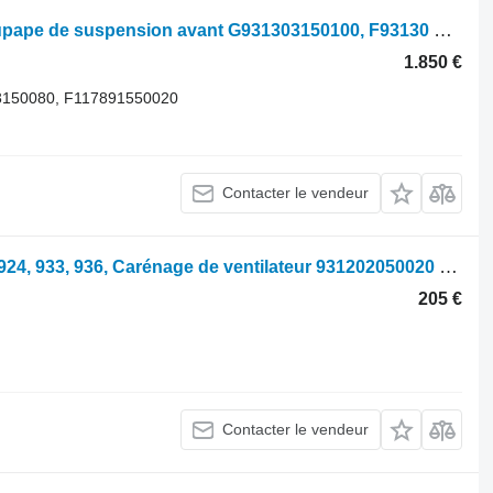
Fendt 928, 933, 939, Ensemble de soupape de suspension avant G931303150100, F93130 pour tracteur à roues
1.850 €
3150080, F117891550020
Contacter le vendeur
Boîtier du ventilateur Fendt 928, 930, 924, 933, 936, Carénage de ventilateur 931202050020 pour tracteur à roues 928
205 €
Contacter le vendeur