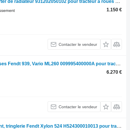
Fendt 928, 922, 924, 930, 933, 936, Carter de radiateur 931202050102 pour tracteur à roues 928
1.150 €
issement
Contacter le vendeur
Gear box transmission Boîte de vitesses Fendt 939, Vario ML260 009995400000A pour tracteur à roues Fendt 939
6.270 €
Contacter le vendeur
Front lift, linkage Fendt Relevage avant, tringlerie Fendt Xylon 524 H524300010013 pour tracteur à roues Fendt Xylon 524