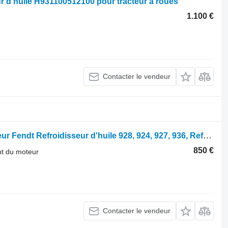
ur d'huile H931100512100 pour tracteur à roues
1.100 €
Contacter le vendeur
Radiateur de refroidissement du moteur Fendt Refroidisseur d'huile 928, 924, 927, 936, Refroidisseur d'huile hydraulique H9319522501 H931.952.250.100 pour tracteur à roues Fendt 928 , 924, 927, 936
850 €
nt du moteur
Contacter le vendeur