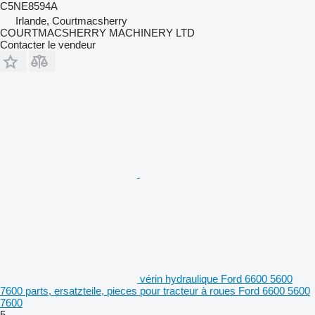
C5NE8594A
Irlande, Courtmacsherry
COURTMACSHERRY MACHINERY LTD
Contacter le vendeur
vérin hydraulique Ford 6600 5600
7600 parts, ersatzteile, pieces pour tracteur à roues Ford 6600 5600
7600
5