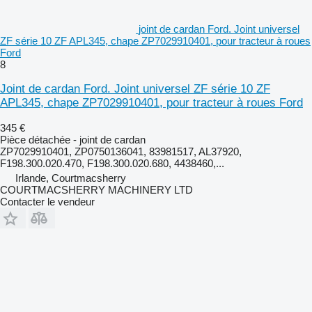
joint de cardan Ford. Joint universel
ZF série 10 ZF APL345, chape ZP7029910401, pour tracteur à roues
Ford
8
Joint de cardan Ford. Joint universel ZF série 10 ZF
APL345, chape ZP7029910401, pour tracteur à roues Ford
345 €
Pièce détachée - joint de cardan
ZP7029910401, ZP0750136041, 83981517, AL37920,
F198.300.020.470, F198.300.020.680, 4438460,...
Irlande, Courtmacsherry
COURTMACSHERRY MACHINERY LTD
Contacter le vendeur