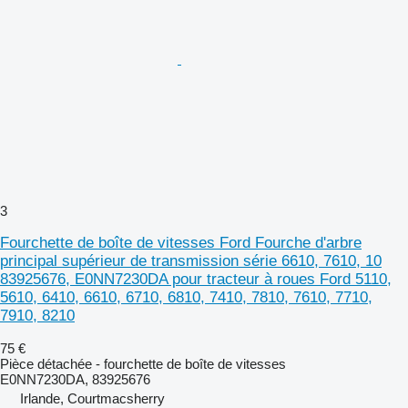
3
Fourchette de boîte de vitesses Ford Fourche d'arbre
principal supérieur de transmission série 6610, 7610, 10
83925676, E0NN7230DA pour tracteur à roues Ford 5110,
5610, 6410, 6610, 6710, 6810, 7410, 7810, 7610, 7710,
7910, 8210
75 €
Pièce détachée - fourchette de boîte de vitesses
E0NN7230DA, 83925676
Irlande, Courtmacsherry