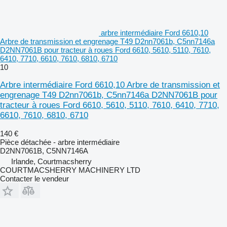
arbre intermédiaire Ford 6610,10
Arbre de transmission et engrenage T49 D2nn7061b, C5nn7146a
D2NN7061B pour tracteur à roues Ford 6610, 5610, 5110, 7610,
6410, 7710, 6610, 7610, 6810, 6710
10
Arbre intermédiaire Ford 6610,10 Arbre de transmission et
engrenage T49 D2nn7061b, C5nn7146a D2NN7061B pour
tracteur à roues Ford 6610, 5610, 5110, 7610, 6410, 7710,
6610, 7610, 6810, 6710
140 €
Pièce détachée - arbre intermédiaire
D2NN7061B, C5NN7146A
Irlande, Courtmacsherry
COURTMACSHERRY MACHINERY LTD
Contacter le vendeur