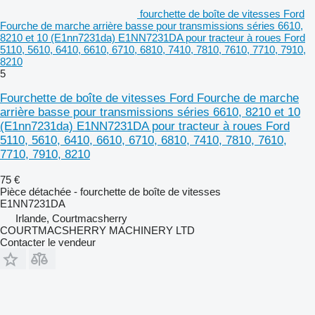
fourchette de boîte de vitesses Ford
Fourche de marche arrière basse pour transmissions séries 6610,
8210 et 10 (E1nn7231da) E1NN7231DA pour tracteur à roues Ford
5110, 5610, 6410, 6610, 6710, 6810, 7410, 7810, 7610, 7710, 7910,
8210
5
Fourchette de boîte de vitesses Ford Fourche de marche
arrière basse pour transmissions séries 6610, 8210 et 10
(E1nn7231da) E1NN7231DA pour tracteur à roues Ford
5110, 5610, 6410, 6610, 6710, 6810, 7410, 7810, 7610,
7710, 7910, 8210
75 €
Pièce détachée - fourchette de boîte de vitesses
E1NN7231DA
Irlande, Courtmacsherry
COURTMACSHERRY MACHINERY LTD
Contacter le vendeur