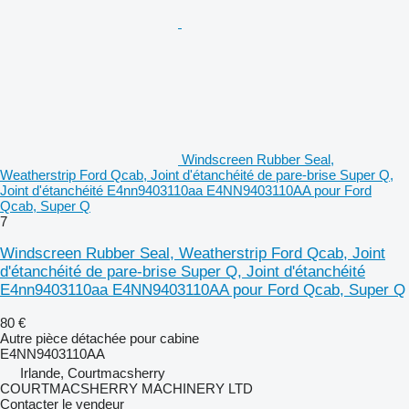
Windscreen Rubber Seal,
Weatherstrip Ford Qcab, Joint d'étanchéité de pare-brise Super Q,
Joint d'étanchéité E4nn9403110aa E4NN9403110AA pour Ford
Qcab, Super Q
7
Windscreen Rubber Seal, Weatherstrip Ford Qcab, Joint
d'étanchéité de pare-brise Super Q, Joint d'étanchéité
E4nn9403110aa E4NN9403110AA pour Ford Qcab, Super Q
80 €
Autre pièce détachée pour cabine
E4NN9403110AA
Irlande, Courtmacsherry
COURTMACSHERRY MACHINERY LTD
Contacter le vendeur