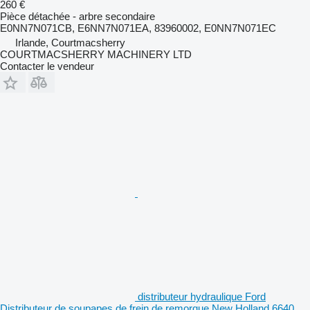
260 €
Pièce détachée - arbre secondaire
E0NN7N071CB, E6NN7N071EA, 83960002, E0NN7N071EC
Irlande, Courtmacsherry
COURTMACSHERRY MACHINERY LTD
Contacter le vendeur
distributeur hydraulique Ford
Distributeur de soupapes de frein de remorque New Holland 6640,