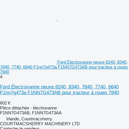
Ford Électrovanne neuve 8240, 8340,
7840, 7740, 6640 F1nn7g473a F1NN7G473AB pour tracteur à roues
7840
4
Ford Électrovanne neuve 8240, 8340, 7840, 7740, 6640
F1nn7g473a F1NN7G473AB pour tracteur à roues 7840
602 €
Pièce détachée - électrovanne
F1NN7G473AB, F1NN7G473AA
Irlande, Courtmacsherry
COURTMACSHERRY MACHINERY LTD
Contacter le vendeur