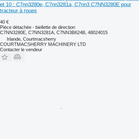
et 10 : C7nn3280e, C7nn3281a, C7nn3 C7NN3280E pour
tracteur à roues
40 €
Pièce détachée - biellette de direction
C7NN3280E, C7NN3281A, C7NN3B624B, 48024015
Irlande, Courtmacsherry
COURTMACSHERRY MACHINERY LTD
Contacter le vendeur