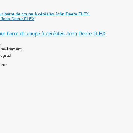
s John Deere FLEX
ur barre de coupe à céréales John Deere FLEX
e
 revêtement
vograd
deur