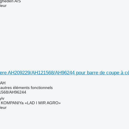
ingheden A/S
deur
ere AH209229/AH121568/AH96244 pour barre de coupe à cé
UAH
 autres éléments fonctionnels
1568/AH96244
yiv
KOMPANIYa «LAD I MIR AGRO»
deur