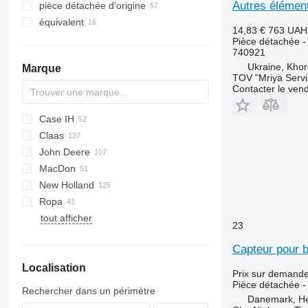
Autres élément
pièce détachée d'origine
autres équipements
grues forestières
équivalent
pelles hydrauliques à arbres
14,83 €
763 UAH
têtes d'abattage
Pièce détachée -
740921
Ukraine, Khor
Marque
TOV "Mriya Servi
Contacter le ven
Case IH
Claas
1020
John Deere
1030
C-series
MacDon
1083
Cerio
620R
New Holland
2020
Dominator
622R
Ropa
Lexion
625R
TF
tout afficher
Maxflex
630F
TX
23
Mega
630R
Capteur pour 
Tucano
635F
Localisation
Vario
635R
Prix sur demand
730
Pièce détachée -
Rechercher dans un périmètre
Danemark, H
930