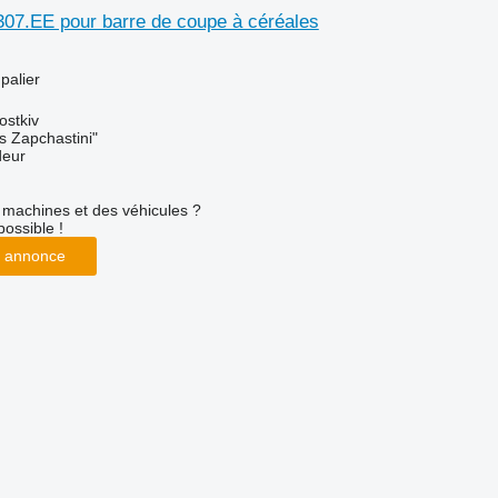
307.EE pour barre de coupe à céréales
palier
ostkiv
s Zapchastini"
deur
machines et des véhicules ?
possible !
 annonce