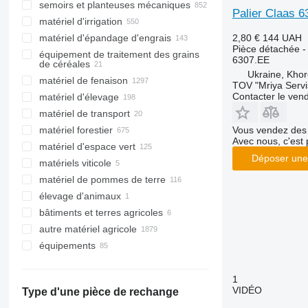
semoirs et planteuses mécaniques
moissonneuses-batteuses
cueilleurs rotatifs
herses
Palier Claas 6
matériel d'irrigation
ensileuses
cueilleurs à maïs
sous-soleuses
planteuses
2,80 €
144 UAH
matériel d'épandage d'engrais
récolteuses à maïs
cueilleurs à tournesol
ramasseuses de pierres
machines d'arrosage
Pièce détachée - 
équipement de traitement des grains
arracheuses de carottes
scies à colza
retourneurs de compost
épandeurs à fumier
6307.ЕЕ
de céréales
ensileuses tractées
rouleaux agricoles
distributeurs d'engrais
Ukraine, Khor
matériel de fenaison
lanceurs de grains
TOV "Mriya Servi
autres moissonneuses
cultivateurs
épandeurs à lisier
Contacter le ven
matériel d'élevage
nettoyeurs de grains
andaineurs
broyeurs
matériel de transport
séchoirs à grains
chargeurs agricoles
matériel d'élevage
niveleurs de terrain
Vous vendez des 
matériel forestier
silos
faneuses
équipement pour le bétail
broyeurs de paille
charrues
Avec nous, c'est 
matériel d'espace vert
vis à grain
faucheuses
tronçonneuses
mélangeuses
matériels pour le bétail
fraises rotatives
Déposer une
matériels viticole
remorques autochargeuses
broyeurs de branches
tondeuses
bergers électriques
tronçonneuses à essence
mélangeuses automotrices
matériel de traite
matériel de pommes de terre
débusqueurs
motoculteurs
équipements pour fourrage
élevage d'animaux
porteurs forestiers
debroussailleuses
arracheuses de pommes de terre
bâtiments et terres agricoles
abatteuses
motobineuses
fraises butteuses
autre matériel agricole
pulvérisateurs à main
planteuses de pommes de terre
élévateurs à grain et entrepôts à
céréales
équipements
tracteurs tondeuses
récolteuses de pommes de terre
trémies de réception
accessoires pour matériel agricole
1
équipements pour matériel forestier
chargeurs frontaux
VIDÉO
Type d'une pièce de rechange