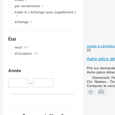
par versements
trade-in ( échange avec supplément )
échange
État
coupe à céréale
neuf
22
d'occasion
Autre pièce dé
Prix sur demand
Année
Autre pièce déta
Danemark, H
Chr. Nielsen - T
–
Contacter le ven