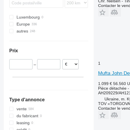
Chr. Nielsen - T
F-series
Contacter le ven
H-series
Luxembourg
JD
Europe
autres
Danemark
Pologne
Ukraine
Allemagne
Prix
Roumanie
Lituanie
1
–
Mufta John De
1.099 €
56.560 
Pièce détachée -
AH209229/AH12
Ukraine, m. K
Type d'annonce
TOV «TORGOVA 
Contacter le ven
vente
du fabricant
leasing
crédit