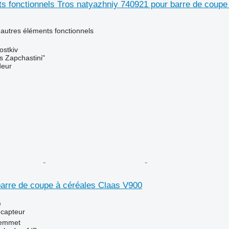
s fonctionnels Tros natyazhniy 740921 pour barre de coupe
 autres éléments fonctionnels
ostkiv
s Zapchastini"
deur
barre de coupe à céréales Claas V900
e
 capteur
emmet