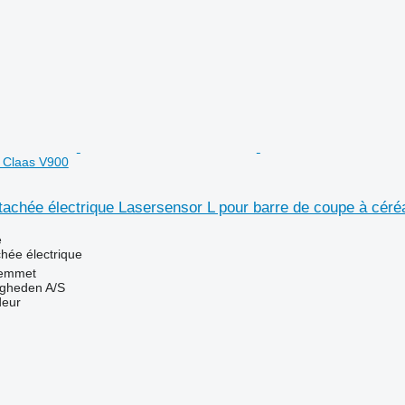
s Claas V900
tachée électrique Lasersensor L pour barre de coupe à cér
e
chée électrique
emmet
ingheden A/S
deur