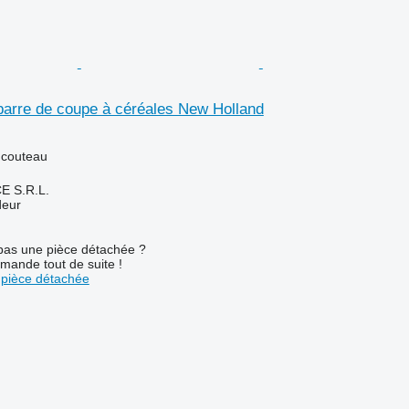
barre de coupe à céréales New Holland
 couteau
E S.R.L.
deur
pas une pièce détachée ?
mande tout de suite !
pièce détachée