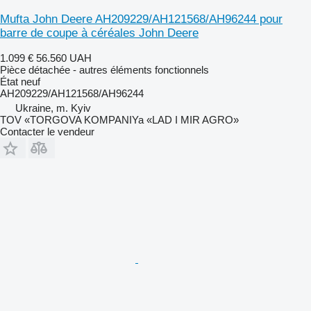
Mufta John Deere AH209229/AH121568/AH96244 pour
barre de coupe à céréales John Deere
1.099 €
56.560 UAH
Pièce détachée - autres éléments fonctionnels
État
neuf
AH209229/AH121568/AH96244
Ukraine, m. Kyiv
TOV «TORGOVA KOMPANIYa «LAD I MIR AGRO»
Contacter le vendeur