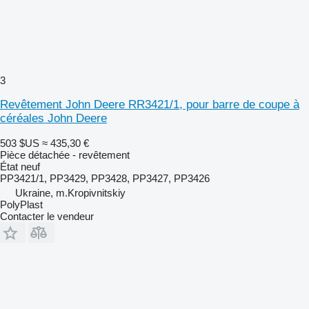
3
Revêtement John Deere RR3421/1, pour barre de coupe à
céréales John Deere
503 $US
≈ 435,30 €
Pièce détachée - revêtement
État
neuf
РР3421/1, РР3429, РР3428, РР3427, РР3426
Ukraine, m.Kropivnitskiy
PolyPlast
Contacter le vendeur