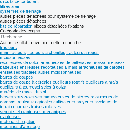
circuits de carburant
filtres à air
systèmes de freinage
autres pièces détachées pour système de freinage
autres pièces détachées
kits de réparation
pièces détachées
fixations
Catégorie des engins
Aucun résultat trouvé pour cette recherche
tracteurs
mini-tracteurs
tracteurs à chenilles
tracteurs à roues
moissonneuses
récolteuses de coton
arracheuses de betteraves
moissonneuses-
batteuses
ensileuses
récolteuses à maïs
arracheuses de carottes
ensileuses tractées
autres moissonneuses
barres de coupes
barres de coupe à céréales
cueilleurs rotatifs
cueilleurs à maïs
cueilleurs à tournesol
scies à colza
matériel de travail du sol
herses
sous-soleuses
ramasseuses de pierres
retourneurs de
compost
rouleaux agricoles
cultivateurs
broyeurs
niveleurs de
terrain
charrues
fraises rotatives
semoirs et planteuses mécaniques
planteuses
matériel d'irrigation
machines d'arrosage