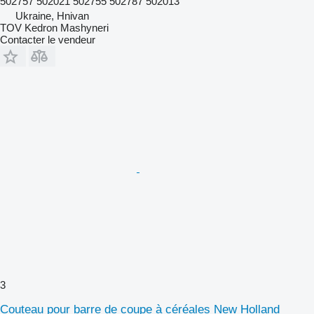
502757 502021 502755 502787 502013
Ukraine, Hnivan
TOV Kedron Mashyneri
Contacter le vendeur
3
Couteau pour barre de coupe à céréales New Holland