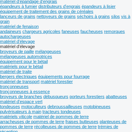
matériel d'épandage d'engrais
épandeurs à fumier
distributeurs d'engrais
épandeurs à lisier
équipement de traitement des grains de céréales
lanceurs de grains
nettoyeurs de grains
séchoirs à grains
silos
vis à
grain
matériel de fenaison
andaineurs
chargeurs agricoles
faneuses
faucheuses
remorques
autochargeuses
matériel d'élevage
matériel d'élevage
broyeurs de paille
mélangeuses
mélangeuses automotrices
équipement pour le bétail
matériels pour le bétail
matériel de traite
bergers électriques
équipements pour fourrage
matériel de transport
matériel forestier
tronçonneuses
tronçonneuses à essence
broyeurs de branches
débusqueurs
porteurs forestiers
abatteuses
matériel d'espace vert
tondeuses
motoculteurs
debroussailleuses
motobineuses
pulvérisateurs à main
tracteurs tondeuses
matériels viticole
matériel de pommes de terre
arracheuses de pommes de terre
fraises butteuses
planteuses de
pommes de terre
récolteuses de pommes de terre
trémies de
réception