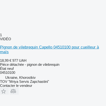
1
VIDÉO
Pignon de vilebrequin Capello 04510100 pour cueilleur à
maïs
18,99 €
977 UAH
Pièce détachée - pignon de vilebrequin
État
neuf
04510100
Ukraine, Khorostkiv
TOV "Mriya Servis Zapchastini"
Contacter le vendeur