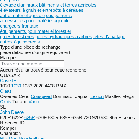
élevage d'animaux
bâtiments et terres agricoles
élévateurs à grain et entrepôts à céréales
autre matériel agricole
équipements
accessoires pour matériel agricole
chargeurs frontaux
équipements pour matériel forestier
grues forestières
pelles hydrauliques à arbres
têtes d'abattage
autres équipements
Type d'une pièce de rechange
pièce détachée d'origine
équivalent
Marque
Aucun résultat trouvé pour cette recherche
QUASAR
Case IH
1020
1030
1083
2020
4408
RMX
Claas
C-series
Cerio
Conspeed
Dominator
Jaguar
Lexion
Maxflex
Mega
Orbis
Tucano
Vario
SL
John Deere
620R
622R
625R
630F
630R
635F
635R
730
920
930
965
F-series
H-series
JD
Kemper
Champion
MacDon
New Holland