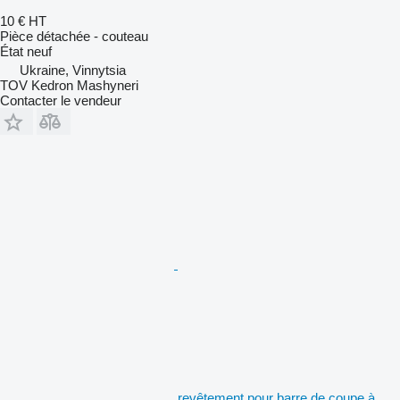
10 €
HT
Pièce détachée - couteau
État
neuf
Ukraine, Vinnytsia
TOV Kedron Mashyneri
Contacter le vendeur
revêtement pour barre de coupe à