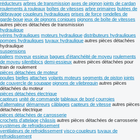
réducteurs
arbres de transmission
axes de pignon
joints de cardan
roulements à rouleaux
boîtes de vitesses
arbre primaires
butées de
débrayage
coupleurs hydrauliques
prises de force
rondelles de
garde-boue
jeux de pignons coniques
pignons de boîte de vitesses
autres pièces détachées de transmission
hydraulique
vérins hydrauliques
moteurs hydraulique
distributeurs hydrauliques
pompes hydrauliques
tuyaux hydraulique
autres pièces détachées
hydraulique
suspensions
paliers
moyeux
essieux
bagues d'étanchéité de moyeu
roulements
de moyeu
silentblocs
demi-essieux
autres pièces détachées pour
train de roulement
pièces détachées de moteur
poulies
bielles
attaches
volants moteurs
segments de piston
joints
de couvercle de soupape
pignons de vilebrequin
autres pièces
détachées du moteur
pièces détachées électrique
capteurs
unité de commande
tableaux de bord
courroies
d'alternateur
démarreurs
câblages
capteurs de vitesse
autres pièces
détachées électrique
pièces détachées de carrosserie
crochets d'attelage
châssis
autres pièces détachées de carrosserie
systèmes de refroidissement
ventilateurs de refroidissement
visco-coupleurs
tuyaux de
refroidissement