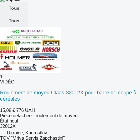
Tous
Tous
1
VIDÉO
Roulement de moyeu Claas 32012X pour barre de coupe à
céréales
15,08 €
776 UAH
Pièce détachée - roulement de moyeu
État
neuf
32012X
Ukraine, Khorostkiv
TOV "Mriya Servis Zapchastini"