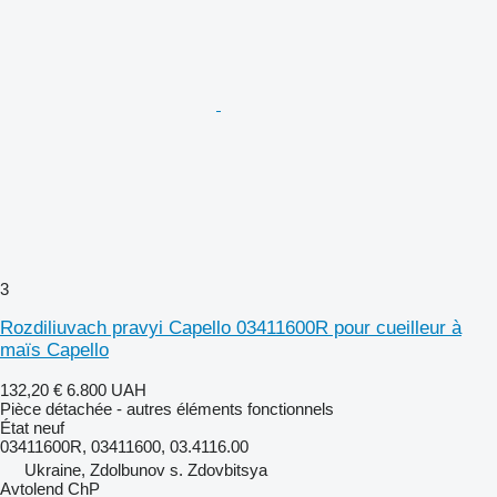
3
Rozdiliuvach pravyi Capello 03411600R pour cueilleur à
maïs Capello
132,20 €
6.800 UAH
Pièce détachée - autres éléments fonctionnels
État
neuf
03411600R, 03411600, 03.4116.00
Ukraine, Zdolbunov s. Zdovbitsya
Avtolend ChP