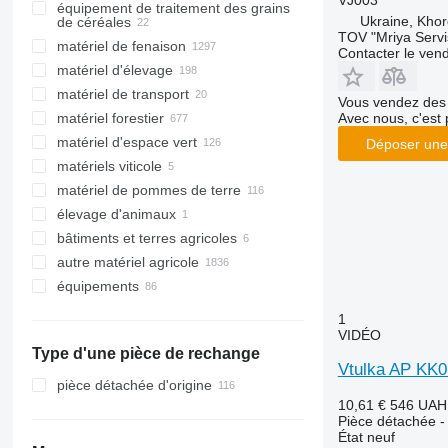
VJ003
équipement de traitement des grains
arracheuses de carottes
scies à colza
retourneurs de compost
épandeurs à fumier
Ukraine, Khor
de céréales
ensileuses tractées
rouleaux agricoles
distributeurs d'engrais
TOV "Mriya Servi
matériel de fenaison
lanceurs de grains
Contacter le ven
autres moissonneuses
cultivateurs
épandeurs à lisier
matériel d'élevage
nettoyeurs de grains
andaineurs
broyeurs
matériel de transport
séchoirs à grains
chargeurs agricoles
matériel d'élevage
Vous vendez des 
niveleurs de terrain
matériel forestier
silos
faneuses
équipement pour le bétail
broyeurs de paille
Avec nous, c'est 
charrues
matériel d'espace vert
vis à grain
faucheuses
tronçonneuses
mélangeuses
matériels pour le bétail
Déposer une
fraises rotatives
matériels viticole
remorques autochargeuses
broyeurs de branches
tondeuses
bergers électriques
tronçonneuses à essence
mélangeuses automotrices
matériel de traite
matériel de pommes de terre
débusqueurs
motoculteurs
équipements pour fourrage
élevage d'animaux
porteurs forestiers
debroussailleuses
arracheuses de pommes de terre
bâtiments et terres agricoles
abatteuses
motobineuses
fraises butteuses
autre matériel agricole
pulvérisateurs à main
planteuses de pommes de terre
élévateurs à grain et entrepôts à
céréales
équipements
tracteurs tondeuses
récolteuses de pommes de terre
trémies de réception
accessoires pour matériel agricole
1
VIDÉO
équipements pour matériel forestier
chargeurs frontaux
Type d'une pièce de rechange
Vtulka AP KK0
pièce détachée d'origine
autres équipements
grues forestières
10,61 €
546 UAH
pelles hydrauliques à arbres
Pièce détachée -
têtes d'abattage
État
neuf