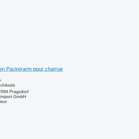
n Packerarm pour charrue
e
 châssis
7094 Pragsdorf
t-Import GmbH
deur