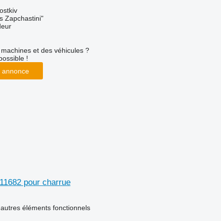
ostkiv
s Zapchastini"
deur
machines et des véhicules ?
possible !
 annonce
11682 pour charrue
 autres éléments fonctionnels