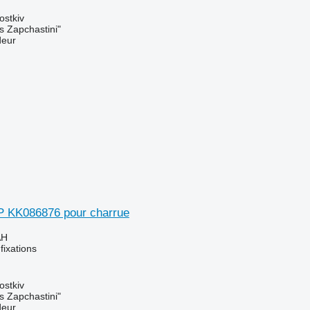
ostkiv
s Zapchastini"
deur
P KK086876 pour charrue
AH
fixations
ostkiv
s Zapchastini"
deur