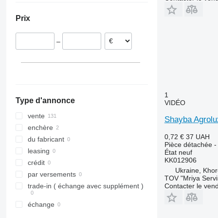
Roumanie
Prix
Norvège
Irlande
–
Allemagne
Royaume-Uni
1
Type d'annonce
VIDÉO
vente
Shayba Agrolu
enchère
0,72 €
37 UAH
du fabricant
Pièce détachée - 
leasing
État
neuf
KK012906
crédit
Ukraine, Khor
par versements
TOV "Mriya Servi
Contacter le ven
trade-in ( échange avec supplément )
échange