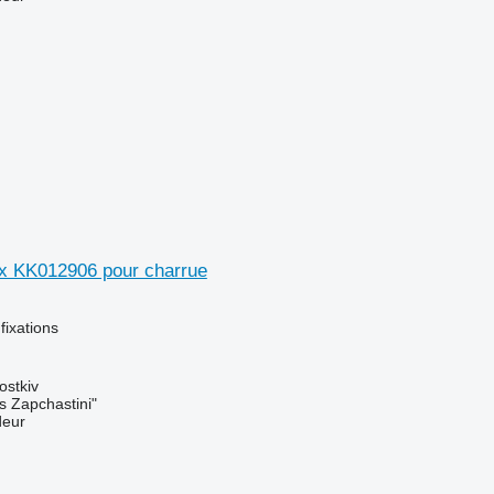
x KK012906 pour charrue
fixations
ostkiv
s Zapchastini"
deur