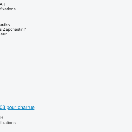
UAH
fixations
ostkiv
s Zapchastini"
deur
3 pour charrue
AH
fixations