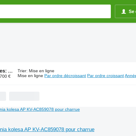
Se 
133 annonces:
Pièces détachées pour charrue
Trier
:
Mise en ligne
Mise en ligne
Par ordre décroissant
Par ordre croissant
Année
.700 €
ennia kolesa AP KV-AC859078 pour charrue