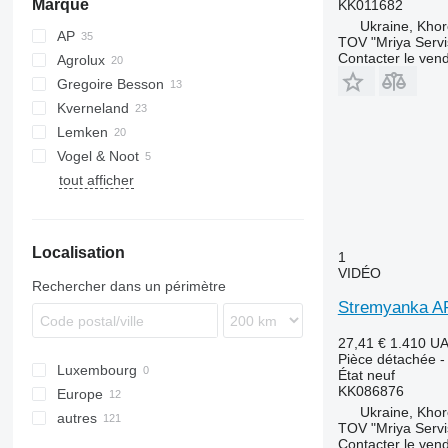
Marque
KK011682
Ukraine, Khor
AP
TOV "Mriya Servi
Contacter le ven
Agrolux
Gregoire Besson
Kverneland
Lemken
Vogel & Noot
Juwel
tout afficher
XMS
Localisation
1
VIDÉO
Rechercher dans un périmètre
Stremyanka A
27,41 €
1.410 U
Pièce détachée - 
Luxembourg
État
neuf
KK086876
Europe
Ukraine, Khor
autres
Pologne
TOV "Mriya Servi
France
Ukraine
Contacter le ven