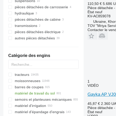
suspensions
socs
110,50 €
5.686 
pièces détachées de carrosserie
étraves de versoir
ressorts à lames
Pièce détachée - 
État
neuf
hydraulique
supports
paliers
châssis
KV-AC859078
pièces détachées de cabine
burins
silentblocs
attaches rapides
vérins hydrauliques
Ukraine, Khor
transmissions
contre-seps
moyeux
filtres hydrauliques
revêtements
TOV "Mriya Servi
Contacter le ven
pièces détachées électrique
disques
roues pivotantes
roulements à rouleaux
autres pièces détachées
couteaux
autres pièces détachées pour train
câbles
de roulement
corps de charrue
carte électroniques
kits de réparation
arbres
pièces détachées
Catégorie des engins
pignons
fixations
versoirs
autres éléments fonctionnels
tracteurs
moissonneuses
mini-tracteurs
1
VIDÉO
barres de coupes
tracteurs à chenilles
récolteuses de coton
matériel de travail du sol
tracteurs à roues
arracheuses de betteraves
barres de coupe à céréales
Gayka AP VJ00
semoirs et planteuses mécaniques
moissonneuses-batteuses
cueilleurs rotatifs
herses
45,87 €
2.360 U
matériel d'irrigation
ensileuses
cueilleurs à maïs
sous-soleuses
planteuses
Pièce détachée - 
matériel d'épandage d'engrais
récolteuses à maïs
cueilleurs à tournesol
ramasseuses de pierres
machines d'arrosage
État
neuf