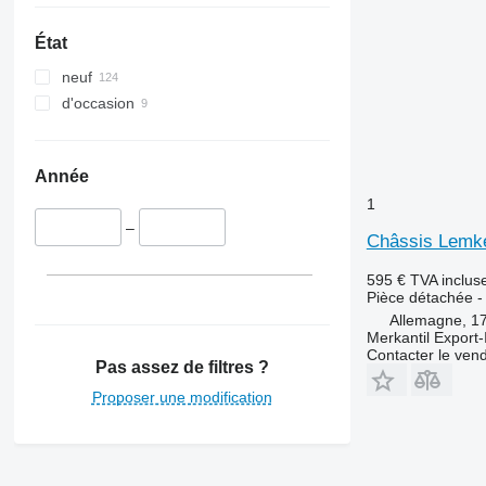
État
neuf
d'occasion
Année
1
–
Châssis Lemke
595 €
TVA inclus
Pièce détachée -
Allemagne, 1
Merkantil Expor
Contacter le ven
Pas assez de filtres ?
Proposer une modification