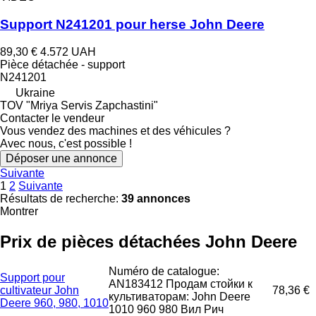
Support N241201 pour herse John Deere
89,30 €
4.572 UAH
Pièce détachée - support
N241201
Ukraine
TOV "Mriya Servis Zapchastini"
Contacter le vendeur
Vous vendez des machines et des véhicules ?
Avec nous, c'est possible !
Déposer une annonce
Suivante
1
2
Suivante
Résultats de recherche:
39 annonces
Montrer
Prix de pièces détachées John Deere
Numéro de catalogue:
Support pour
AN183412 Продам стойки к
cultivateur John
78,36 €
культиваторам: John Deere
Deere 960, 980, 1010
1010 960 980 Вил Рич