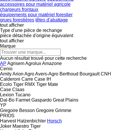
accessoires pour matériel agricole
chargeurs frontaux
équipements pour matériel forestier
grues forestières
têtes d'abattage
tout afficher
Type d'une pièce de rechange
pièce détachée d'origine
équivalent
tout afficher
Marque
Aucun résultat trouvé pour cette recherche
AP
Agrisem
Agrolux
Amazone
Cenio
Amity
Arion Agro
Avers-Agro
Berthoud
Bourgault
CNH
Calderoni
Carre
Case IH
Ecolo Tiger
RMX
Tiger Mate
Case
Claas
Lexion
Tucano
Dal-Bo
Farmet
Gaspardo
Great Plains
YP
Gregoire Besson
Gregoire
Grimme
PRIOS
Harvest
Hatzenbichler
Horsch
Joker
Maestro
Tiger