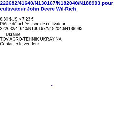
222682/41640/N130167/N182040/N188993 pour
cultivateur John Deere Wil-Rich
8,30 $US
≈ 7,23 €
Pièce détachée - soc de cultivateur
222682/41640/N130167/N182040/N188993
Ukraine
TOV AGRO-TEHNIK UKRAYiNA
Contacter le vendeur