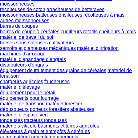
moissonneuses
récolteuses de coton
arracheuses de betteraves
moissonneuses-batteuses
ensileuses
récolteuses à maïs
autres moissonneuses
barres de coupes
barres de coupe à céréales
cueilleurs rotatifs
cueilleurs à maïs
matériel de travail du sol
herses
sous-soleuses
cultivateurs
semoirs et planteuses mécaniques
matériel d'irrigation
machines d'arrosage
matériel d'épandage d'engrais
distributeurs d'engrais
équipement de traitement des grains de céréales
matériel de
fenaison
chargeurs agricoles
faucheuses
matériel d'élevage
équipement pour le bétail
équipements pour fourrage
matériel de transport
matériel forestier
débusqueurs
porteurs forestiers
abatteuses
matériel d'espace vert
tondeuses
tracteurs tondeuses
matériels viticole
bâtiments et terres agricoles
élévateurs à grain et entrepôts à céréales
autre matériel agricole
équipements