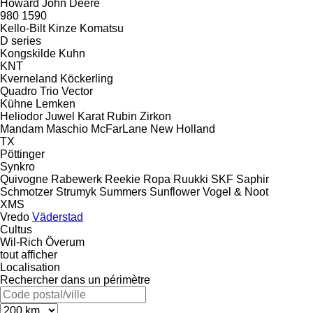
Howard
John Deere
980
1590
Kello-Bilt
Kinze
Komatsu
D series
Kongskilde
Kuhn
KNT
Kverneland
Köckerling
Quadro
Trio
Vector
Kühne
Lemken
Heliodor
Juwel
Karat
Rubin
Zirkon
Mandam
Maschio
McFarLane
New Holland
TX
Pöttinger
Synkro
Quivogne
Rabewerk
Reekie
Ropa
Ruukki
SKF
Saphir
Schmotzer
Strumyk
Summers
Sunflower
Vogel & Noot
XMS
Vredo
Väderstad
Cultus
Wil-Rich
Överum
tout afficher
Localisation
Rechercher dans un périmètre