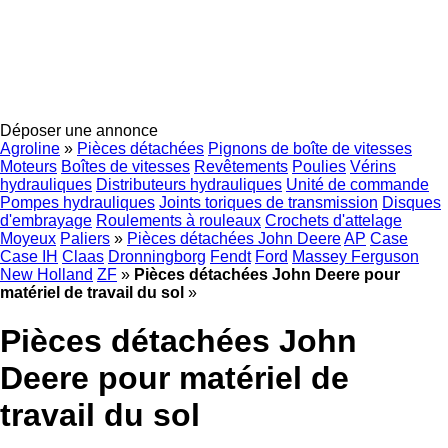
Déposer une annonce
Agroline
»
Pièces détachées
Pignons de boîte de vitesses
Moteurs
Boîtes de vitesses
Revêtements
Poulies
Vérins
hydrauliques
Distributeurs hydrauliques
Unité de commande
Pompes hydrauliques
Joints toriques de transmission
Disques
d'embrayage
Roulements à rouleaux
Crochets d'attelage
Moyeux
Paliers
»
Pièces détachées John Deere
AP
Case
Case IH
Claas
Dronningborg
Fendt
Ford
Massey Ferguson
New Holland
ZF
»
Pièces détachées John Deere pour
matériel de travail du sol
»
Pièces détachées John
Deere pour matériel de
travail du sol