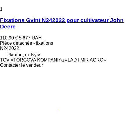
1
Fixations Gvint N242022 pour cultivateur John
Deere
110,90 €
5.677 UAH
Pièce détachée - fixations
N242022
Ukraine, m. Kyiv
TOV «TORGOVA KOMPANIYa «LAD I MIR AGRO»
Contacter le vendeur