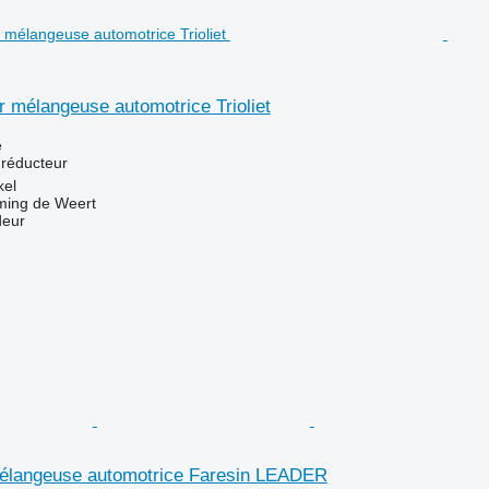
 mélangeuse automotrice Trioliet
e
 réducteur
kel
ing de Weert
deur
élangeuse automotrice Faresin LEADER