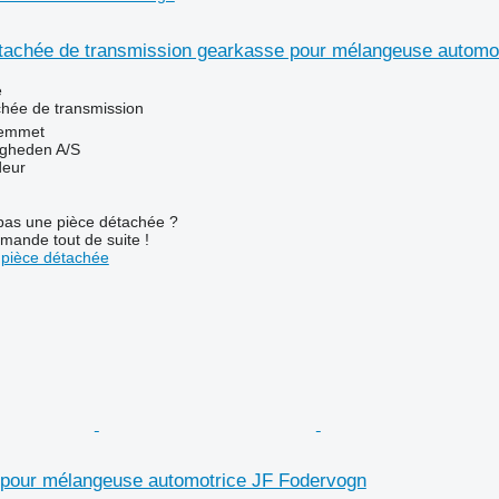
étachée de transmission gearkasse pour mélangeuse automo
e
chée de transmission
emmet
ingheden A/S
deur
pas une pièce détachée ?
mande tout de suite !
pièce détachée
e pour mélangeuse automotrice JF Fodervogn