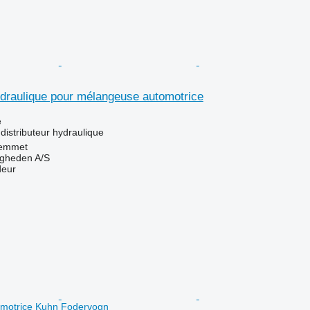
ydraulique pour mélangeuse automotrice
e
distributeur hydraulique
emmet
ingheden A/S
deur
motrice Kuhn Fodervogn