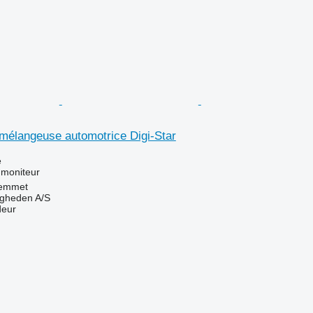
mélangeuse automotrice Digi-Star
e
 moniteur
emmet
ingheden A/S
deur