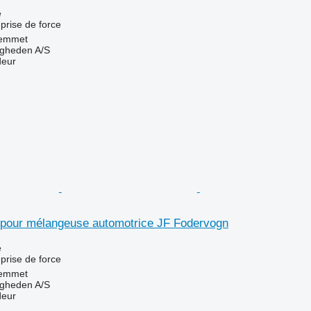
e
prise de force
emmet
ingheden A/S
deur
e pour mélangeuse automotrice JF Fodervogn
e
prise de force
emmet
ingheden A/S
deur