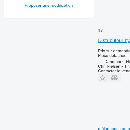
Proposer une modification
17
Distributeur h
Prix sur demand
Pièce détachée - 
Danemark, H
Chr. Nielsen - T
Contacter le ven
mélangeuse auto