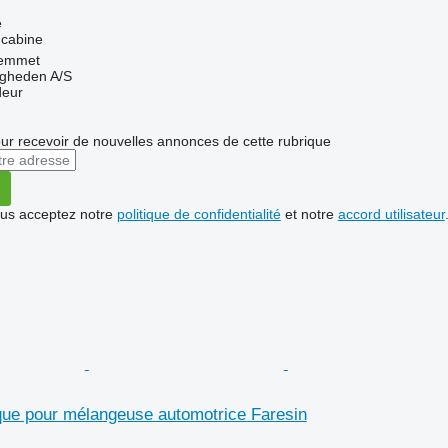
e
 cabine
emmet
ingheden A/S
deur
r recevoir de nouvelles annonces de cette rubrique
vous acceptez notre
politique de confidentialité
et notre
accord utilisateur
que pour mélangeuse automotrice Faresin