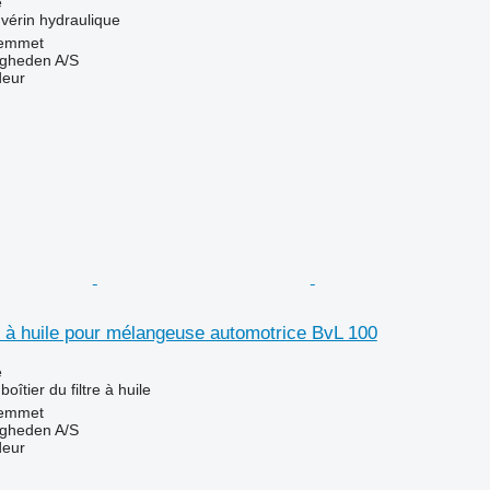
e
vérin hydraulique
emmet
ingheden A/S
deur
tre à huile pour mélangeuse automotrice BvL 100
e
oîtier du filtre à huile
emmet
ingheden A/S
deur