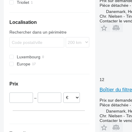
Prix sur demand
Trioliet
Pièce détachée - 
Danemark, H
Chr. Nielsen - T
Contacter le ven
Localisation
Rechercher dans un périmètre
Luxembourg
Europe
Danemark
Pays-Bas
12
Prix
Boîtier du fil
–
Prix sur demand
Pièce détachée - b
Danemark, H
Chr. Nielsen - T
Contacter le ven