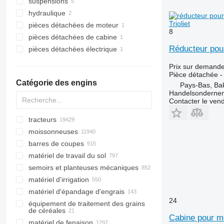
suspensions
prises de force
hydraulique
réducteurs
essieux
Trioliet
pièces détachées de moteur
boîtes de vitesses
distributeurs hydrauliques
8
pièces détachées de cabine
arbres de transmission
vérins hydrauliques
boîtier du filtre à huile
Réducteur pour
pièces détachées électrique
autres pièces détachées de
cabines
transmission
moniteurs
Prix sur demand
Pièce détachée -
Catégorie des engins
Pays-Bas, Ba
Handelsondernem
Contacter le ven
tracteurs
moissonneuses
mini-tracteurs
barres de coupes
tracteurs à chenilles
récolteuses de coton
matériel de travail du sol
tracteurs à roues
arracheuses de betteraves
barres de coupe à céréales
semoirs et planteuses mécaniques
moissonneuses-batteuses
cueilleurs rotatifs
herses
matériel d'irrigation
ensileuses
cueilleurs à maïs
sous-soleuses
planteuses
matériel d'épandage d'engrais
récolteuses à maïs
cueilleurs à tournesol
ramasseuses de pierres
machines d'arrosage
24
équipement de traitement des grains
arracheuses de carottes
scies à colza
retourneurs de compost
épandeurs à fumier
de céréales
ensileuses tractées
rouleaux agricoles
distributeurs d'engrais
Cabine pour m
matériel de fenaison
lanceurs de grains