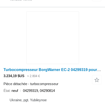
Turbocompresseur BorgWarner EC-2 04299319 pour moissonneuse-batteuse Deutz-Fahr 6205TS
3.234,19 $US
≈ 2.804 €
Pièce détachée - turbocompresseur
État
neuf
04299319, 04290814
Ukraine, pgt. Yubileynoe