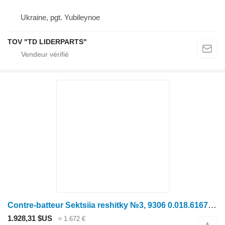
Ukraine, pgt. Yubileynoe
TOV "TD LIDERPARTS"
Contre-batteur Sektsiia reshitky №3, 9306 0.018.6167.3 pour moissonneuse-batteuse Deutz-Fahr S7206
1.928,31 $US
≈ 1.672 €