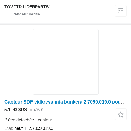
TOV "TD LIDERPARTS"
Capteur SDF vidkryvannia bunkera 2.7099.019.0 pour moissonneuse-batteuse Deutz-Fahr 6205 TS
570,93 $US
≈ 495 €
Pièce détachée - capteur
État
neuf
2.7099.019.0