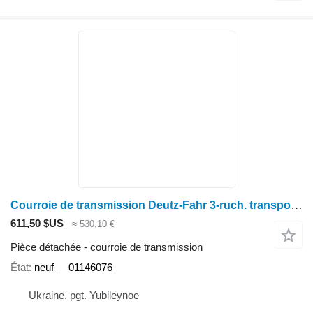
Courroie de transmission Deutz-Fahr 3-ruch. transportera 01146076 pour moissonneuse-batteuse Deutz-Fahr 7206 TS/TSB
611,50 $US
≈ 530,10 €
Pièce détachée - courroie de transmission
État
neuf
01146076
Ukraine, pgt. Yubileynoe