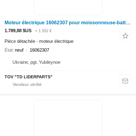
Moteur électrique 16062307 pour moissonneuse-batteuse Deutz-Fahr 7206 TS/TSB
1.789,88 $US
≈ 1.552 €
Pièce détachée - moteur électrique
État
neuf
16062307
Ukraine, pgt. Yubileynoe
TOV "TD LIDERPARTS"