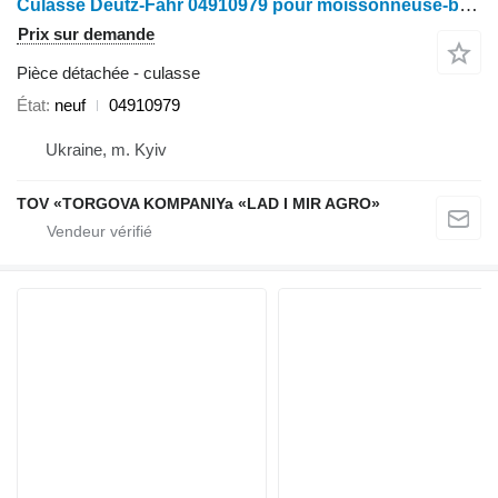
Culasse Deutz-Fahr 04910979 pour moissonneuse-batteuse Deutz-Fahr 04910979
Prix sur demande
Pièce détachée - culasse
État
neuf
04910979
Ukraine, m. Kyiv
TOV «TORGOVA KOMPANIYa «LAD I MIR AGRO»