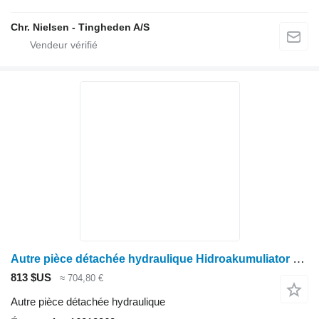
Chr. Nielsen - Tingheden A/S
Autre pièce détachée hydraulique Hidroakumuliator 16012863 pour moissonneuse-batteuse Deutz-Fahr C7206
813 $US
≈ 704,80 €
Autre pièce détachée hydraulique