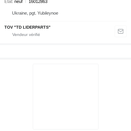
État
neuf
16012863
Ukraine, pgt. Yubileynoe
TOV "TD LIDERPARTS"