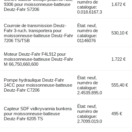
numéro de
9306 pour moissonneuse-batteuse
1.672 €
catalogue:
Deutz-Fahr S7206
0.018.6167.3
Courroie de transmission Deutz-
État: neuf,
Fahr 3-ruch. transportera pour
numéro de
530,10 €
moissonneuse-batteuse Deutz-Fahr
catalogue:
7206 TS/TSB
01146076
Moteur Deutz-Fahr F4L912 pour
moissonneuse-batteuse Deutz-Fahr
1.722 €
M 66,750,660,600
État: neuf,
Pompe hydraulique Deutz-Fahr
numéro de
14CC pour moissonneuse-batteuse
555,40 €
catalogue:
Deutz-Fahr C7206
2.4539.895.0
État: neuf,
Capteur SDF vidkryvannia bunkera
numéro de
pour moissonneuse-batteuse
495 €
catalogue:
Deutz-Fahr 6205 TS
2.7099.019.0