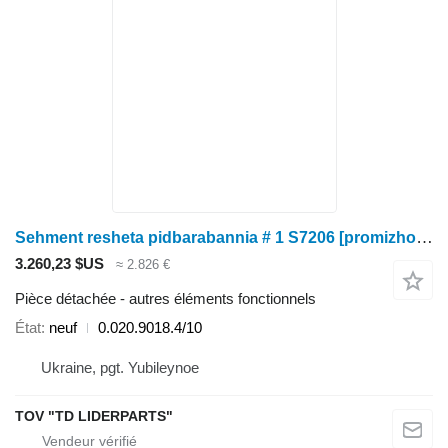
Sehment resheta pidbarabannia # 1 S7206 [promizhok 14 mm] Deutz-Fahr 0.020.9018.4/10 pour moissonneuse-batteuse
3.260,23 $US
≈ 2.826 €
Pièce détachée - autres éléments fonctionnels
État
neuf
0.020.9018.4/10
Ukraine, pgt. Yubileynoe
TOV "TD LIDERPARTS"