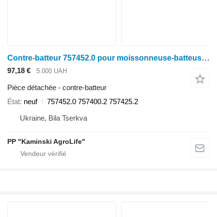
Contre-batteur 757452.0 pour moissonneuse-batteuse Claas LEXION 450,570,580,600
97,18 €
5.000 UAH
Pièce détachée - contre-batteur
État
neuf
757452.0 757400.2 757425.2
Ukraine, Bila Tserkva
PP "Kaminski AgroLife"