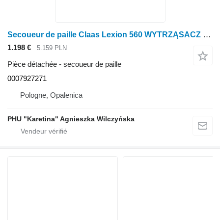
Secoueur de paille Claas Lexion 560 WYTRZĄSACZ 0007927271 (Wytrząsacze) pour moissonneuse-batteuse Claas Lexion 560
1.198 €
5.159 PLN
Pièce détachée - secoueur de paille
0007927271
Pologne, Opalenica
PHU "Karetina" Agnieszka Wilczyńska