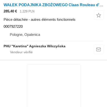
WAŁEK PODAJNIKA ZBOŻOWEGO Claas Rouleau d'alimentation en grains Lexion 600 0007927220 (Traducteur supérieur) pour moissonneuse-batteuse Claas Lexion 600
285,40 €
1.229 PLN
Pièce détachée - autres éléments fonctionnels
0007927220
Pologne, Opalenica
PHU "Karetina" Agnieszka Wilczyńska