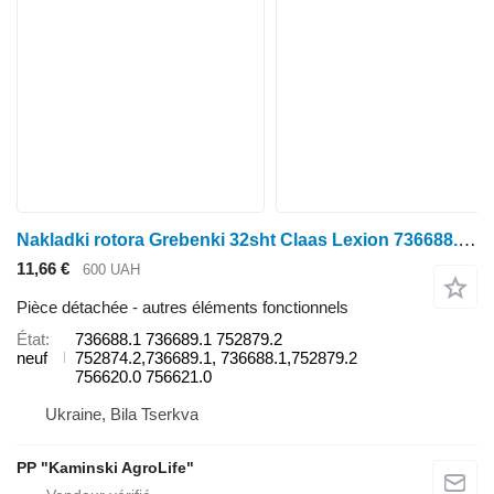
Nakladki rotora Grebenki 32sht Claas Lexion 736688.1 pour moissonneuse-batteuse Claas Lexion
11,66 €
600 UAH
Pièce détachée - autres éléments fonctionnels
État
736688.1 736689.1 752879.2
neuf
752874.2,736689.1, 736688.1,752879.2
756620.0 756621.0
Ukraine, Bila Tserkva
PP "Kaminski AgroLife"