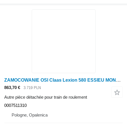
ZAMOCOWANIE OSI Claas Lexion 580 ESSIEU MONTAGE LE 0007511310 (Demi-chenillé en acier ; pour moissonneuse-batteuse Claas Lexion 580
863,70 €
3.719 PLN
Autre pièce détachée pour train de roulement
0007511310
Pologne, Opalenica