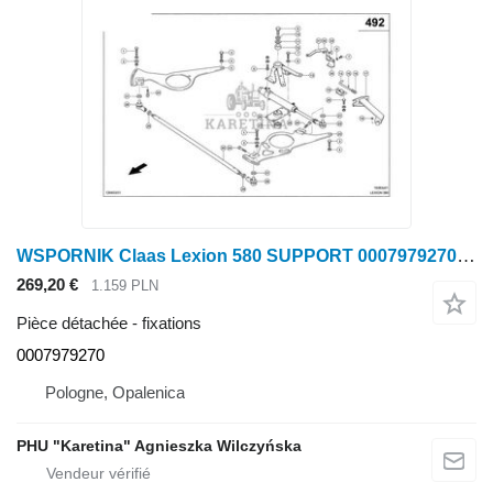
WSPORNIK Claas Lexion 580 SUPPORT 0007979270 (Broyeur de paille ; système de rotation hydraulique) pour moissonneuse-batteuse Claas Lexion 580
269,20 €
1.159 PLN
Pièce détachée - fixations
0007979270
Pologne, Opalenica
PHU "Karetina" Agnieszka Wilczyńska