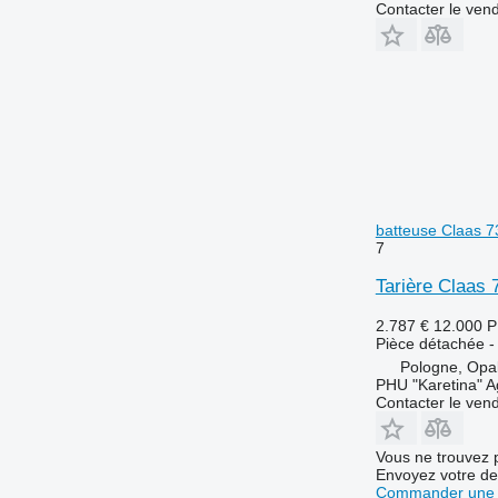
Contacter le ven
M-series
S-series
T-series
W-series
X-series
Z-series
batteuse Claas 7
7
Tarière Claas
2.787 €
12.000 
Pièce détachée - 
Pologne, Opa
PHU "Karetina" A
Contacter le ven
Vous ne trouvez 
Envoyez votre de
Commander une 