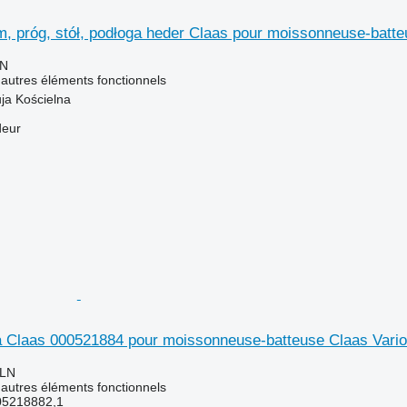
, próg, stół, podłoga heder Claas pour moissonneuse-batte
LN
 autres éléments fonctionnels
ja Kościelna
deur
 Claas 000521884 pour moissonneuse-batteuse Claas Vari
PLN
 autres éléments fonctionnels
05218882,1