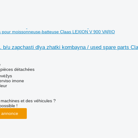
as pour moissonneuse-batteuse Claas LEXION V 900 VARIO
m. b/u zapchasti dlya zhatki kombayna / used spare parts 
e
 pièces détachées
evėžys
erviso imone
deur
machines et des véhicules ?
possible !
 annonce