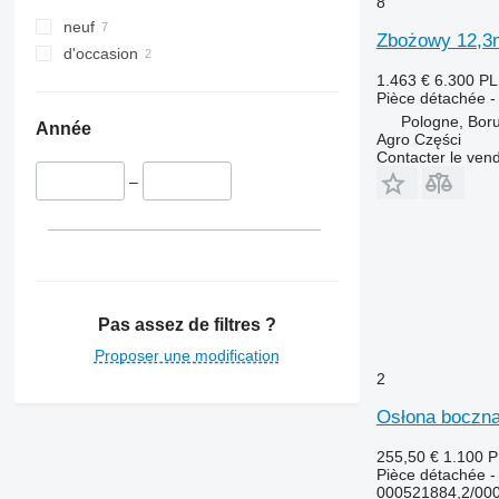
8
7000
neuf
7200
Zbożowy 12,3m
d'occasion
7250
1.463 €
6.300 P
7300
Pièce détachée -
7350
Pologne, Boru
Année
Agro Części
7400
Contacter le ven
7450
–
7500
7700
7780
7800
8200
Pas assez de filtres ?
8400
8430
Proposer une modification
2
8600
9500
Osłona boczna
9540 WTS
255,50 €
1.100 
9560
Pièce détachée -
9570
000521884,2/00