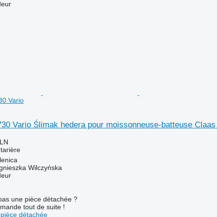
deur
30 Vario
 730 Vario Ślimak hedera pour moissonneuse-batteuse Claas
PLN
tarière
lenica
gnieszka Wilczyńska
deur
pas une pièce détachée ?
mande tout de suite !
pièce détachée