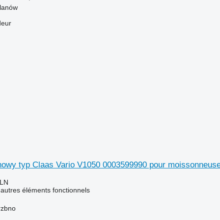
lanów
deur
owy typ Claas Vario V1050 0003599990 pour moissonneuse
PLN
 autres éléments fonctionnels
rzbno