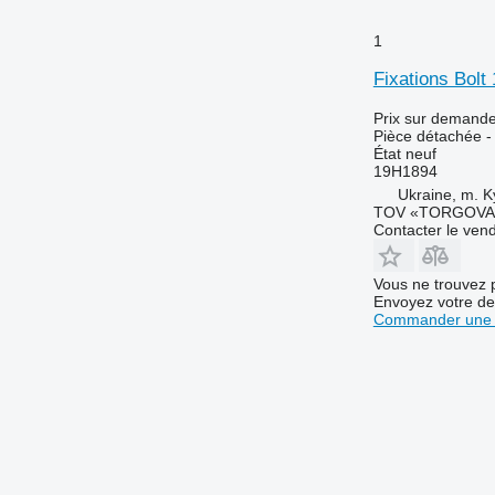
H-series
1
JD
M-series
Fixations Bol
S-series
Prix sur demand
T-series
S560
Pièce détachée - 
État
neuf
W-series
S660
T550
19H1894
X-series
S670
T560
W440
Ukraine, m. K
Z-series
S680
T660
W540
X9
TOV «TORGOVA 
Contacter le ven
S685
T670
W550
X9 1000
S690
W650
Vous ne trouvez 
S770
W660
Envoyez votre de
S780
Commander une 
S790