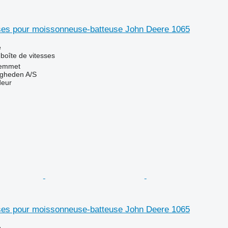
sses pour moissonneuse-batteuse John Deere 1065
e
boîte de vitesses
emmet
ingheden A/S
deur
sses pour moissonneuse-batteuse John Deere 1065
e