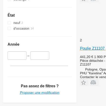
6090
6620
7000
État
7200
neuf
7250
d'occasion
7300
7350
2
7400
Année
7450
Poulie Z11107
7500
–
441,20 €
1.900 
7700
Pièce détachée - 
7780
Z11107
Pologne, Opa
7800
PHU "Karetina" A
8200
Contacter le ven
8400
Pas assez de filtres ?
8430
8600
Proposer une modification
9500
9540 WTS