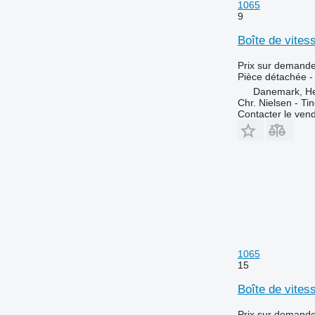
1065
9
Boîte de vite
Prix sur demand
Pièce détachée - 
Danemark, H
Chr. Nielsen - T
Contacter le ven
1065
15
Boîte de vite
Prix sur demand