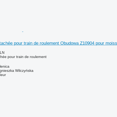
étachée pour train de roulement Obudowa Z10904 pour mois
PLN
chée pour train de roulement
lenica
gnieszka Wilczyńska
deur