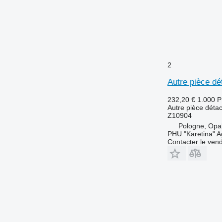
9560
9570
9600
9610
9640
2
9650
9640 WTS
9660
Autre pièce d
9670 STS
9660 STS
232,20 €
1.000 
9680
9660 WTS
Autre pièce déta
9700
9680 WTS
Z10904
9750
Pologne, Opa
PHU "Karetina" A
9760 STS
9750 STS
Contacter le ven
9770
9780
9770 STS
9860 STS
9780 CTS
9870 STS
9780i CTS
9880
9900
9880 STS
C-series
9880i STS