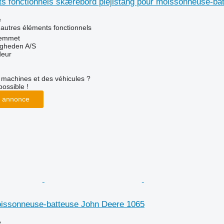
ts fonctionnels skærebord plejlstang pour moissonneuse-ba
e
 autres éléments fonctionnels
emmet
ingheden A/S
deur
machines et des véhicules ?
possible !
 annonce
oissonneuse-batteuse John Deere 1065
e