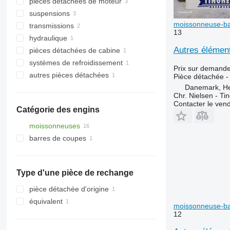
pièces détachées de moteur
tarières
suspensions
autres éléments fonctionnels
poulies
moissonneuse-ba
transmissions
refroidisseurs d'huile
fusées d'essieu
13
hydraulique
moteurs de translation
boîtes de vitesses
Autres élémen
pièces détachées de cabine
autres pièces détachées pour train
tuyaux hydraulique
de roulement
systèmes de refroidissement
climatisations et pièces détachées
Prix sur demand
autres pièces détachées
tuyaux de refroidissement
Pièce détachée -
compresseurs de climatisation
Danemark, H
fixations
Chr. Nielsen - T
Contacter le ven
Catégorie des engins
moissonneuses
barres de coupes
moissonneuses-batteuses
cueilleurs à maïs
Type d'une pièce de rechange
pièce détachée d'origine
équivalent
moissonneuse-ba
12