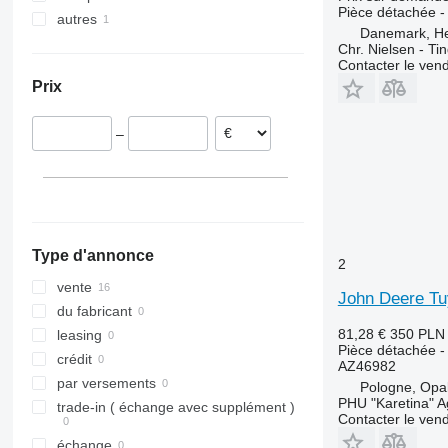
Pièce détachée - 
autres
Danemark
7088
Vario
1072
8737
TM
Danemark, H
Pologne
Ukraine
7120
Xerion
1075
9280
TX
Chr. Nielsen - T
Contacter le ven
Lituanie
7140
1188
9380
W-series
Prix
7230
1450
9690
7240
1470
–
7250
1550
8010
1910
8120
2030
8230
2054
9120
2058
Type d'annonce
9230
2064
2
9240
2066
vente
John Deere Tu
Axial-Flow
2254
du fabricant
CF
2256
81,28 €
350 PLN
leasing
Pièce détachée -
STX
2264
crédit
AZ46982
3040
par versements
Pologne, Opa
PHU "Karetina" A
4040
trade-in ( échange avec supplément )
Contacter le ven
5820
échange