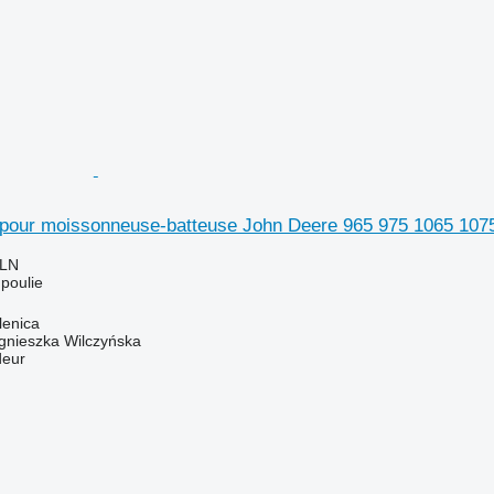
 pour moissonneuse-batteuse John Deere 965 975 1065 107
PLN
poulie
lenica
gnieszka Wilczyńska
deur