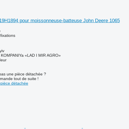
t 19H1894 pour moissonneuse-batteuse John Deere 1065
e
fixations
yiv
KOMPANIYa «LAD I MIR AGRO»
deur
pas une pièce détachée ?
mande tout de suite !
pièce détachée