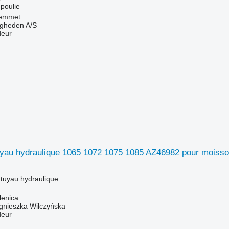
poulie
emmet
ingheden A/S
deur
yau hydraulique 1065 1072 1075 1085 AZ46982 pour moiss
 tuyau hydraulique
lenica
gnieszka Wilczyńska
deur