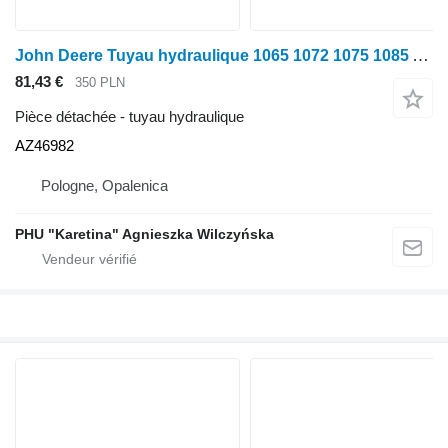
John Deere Tuyau hydraulique 1065 1072 1075 1085 AZ46982 pour moissonneuse-batteuse John Deere 1065 1072 1075 1085
81,43 €
350 PLN
Pièce détachée - tuyau hydraulique
AZ46982
Pologne, Opalenica
PHU "Karetina" Agnieszka Wilczyńska