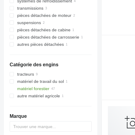
systèmes de refroidissement
pompes hydrauliques
transmissions
autres pièces détachées
radiateurs de refroidissement du
hydraulique
moteur
pièces détachées de moteur
boîtes de vitesses
suspensions
refroidisseurs d'huile
pièces détachées de cabine
paliers
pièces détachées de carrosserie
autres pièces détachées pour train
climatisations et pièces détachées
de roulement
autres pièces détachées
autres pièces détachées de
carrosserie
radiateurs de climatisation
fixations
Catégorie des engins
tracteurs
matériel de travail du sol
mini-tracteurs
matériel forestier
tracteurs à roues
niveleurs de terrain
autre matériel agricole
porteurs forestiers
abatteuses
Marque