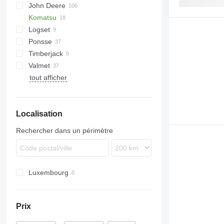
John Deere
Komatsu
810
Logset
818
D series
Ponsse
1110
Timberjack
1210
Bear
Valmet
1270
Buffalo
810
tout afficher
1470
Elephant
1210
840
1510 E
Elk
1410
860
1910
Ergo
Localisation
F-series
Scorpion
Z-series
Wisent
Rechercher dans un périmètre
Luxembourg
Prix