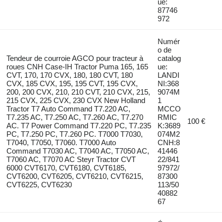
ue:
87746
972
Numér
o de
Tendeur de courroie AGCO pour tracteur à
catalog
roues CNH Case-IH Tractor Puma 165, 165
ue:
CVT, 170, 170 CVX, 180, 180 CVT, 180
LANDI
CVX, 185 CVX, 195, 195 CVT, 195 CVX,
NI:368
200, 200 CVX, 210, 210 CVT, 210 CVX, 215,
9074M
215 CVX, 225 CVX, 230 CVX New Holland
1
Tractor T7 Auto Command T7.220 AC,
MCCO
T7.235 AC, T7.250 AC, T7.260 AC, T7.270
RMIC
100 €
AC. T7 Power Command T7.220 PC, T7.235
K:3689
PC, T7.250 PC, T7.260 PC. T7000 T7030,
074M2
T7040, T7050, T7060. T7000 Auto
CNH:8
Command T7030 AC, T7040 AC, T7050 AC,
41446
T7060 AC, T7070 AC Steyr Tractor CVT
22/841
6000 CVT6170, CVT6180, CVT6185,
97972/
CVT6200, CVT6205, CVT6210, CVT6215,
87300
CVT6225, CVT6230
113/50
40882
67