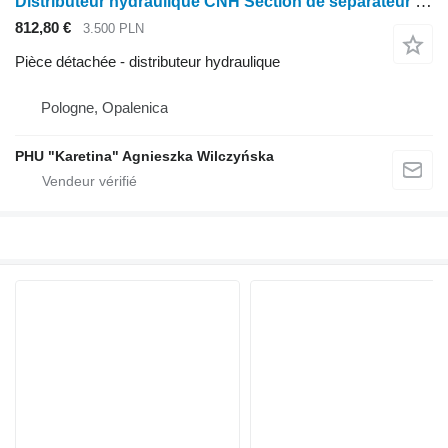
Distributeur hydraulique CNH Section de séparateur 8732 pour New Holland Case T7, T7000 et Puma T7040 pour tracteur à roues New Holland T7, T7000, T7040, Massey Ferguson 8732 ,Case IH Puma
812,80 €
3.500 PLN
Pièce détachée - distributeur hydraulique
Pologne, Opalenica
PHU "Karetina" Agnieszka Wilczyńska