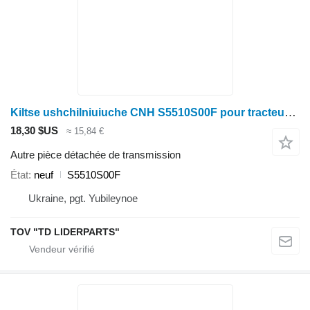
Kiltse ushchilniuiuche CNH S5510S00F pour tracteur à roues
18,30 $US
≈ 15,84 €
Autre pièce détachée de transmission
État
neuf
S5510S00F
Ukraine, pgt. Yubileynoe
TOV "TD LIDERPARTS"