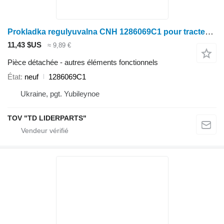
Prokladka regulyuvalna CNH 1286069C1 pour tracteur à roues
11,43 $US
≈ 9,89 €
Pièce détachée - autres éléments fonctionnels
État
neuf
1286069C1
Ukraine, pgt. Yubileynoe
TOV "TD LIDERPARTS"