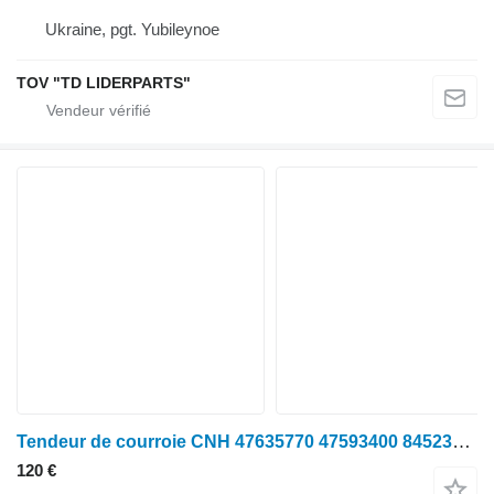
Ukraine, pgt. Yubileynoe
TOV "TD LIDERPARTS"
Tendeur de courroie CNH 47635770 47593400 84523950 pour tracteur à roues New Holland T8.320 (8/19-12/99); T8.350 (8/19-12/99); T8.380 (8/19-12/99); T8.410 (8/19-12/99); T8.435 (7/20-12/99)
120 €