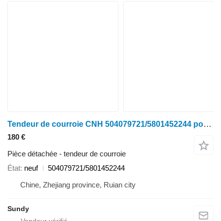
Tendeur de courroie CNH 504079721/5801452244 pour tracteur à roues New Holland
180 €
Pièce détachée - tendeur de courroie
État
neuf
504079721/5801452244
Chine, Zhejiang province, Ruian city
Sundy