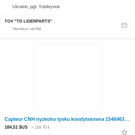
Ukraine, pgt. Yubileynoe
TOV "TD LIDERPARTS"
Capteur CNH nyzkoho tysku kondytsionera 1546463C1 pour tracteur à roues Case IH 8940
184,51 $US
≈ 159,70 €