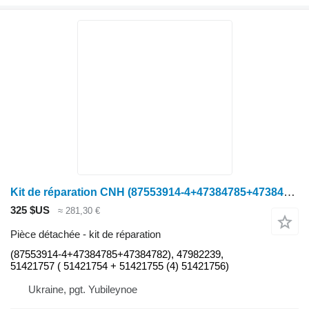
Kit de réparation CNH (87553914-4+47384785+47384782) pour tracteur à roues
325 $US
≈ 281,30 €
Pièce détachée - kit de réparation
(87553914-4+47384785+47384782), 47982239,
51421757 ( 51421754 + 51421755 (4) 51421756)
Ukraine, pgt. Yubileynoe