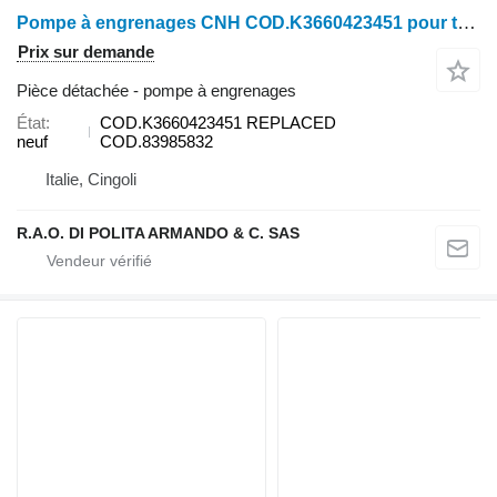
Pompe à engrenages CNH COD.K3660423451 pour tracteur à roues New Holland
Prix sur demande
Pièce détachée - pompe à engrenages
État
COD.K3660423451 REPLACED
neuf
COD.83985832
Italie, Cingoli
R.A.O. DI POLITA ARMANDO & C. SAS