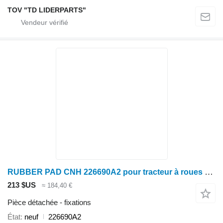
TOV "TD LIDERPARTS"
RUBBER PAD CNH 226690A2 pour tracteur à roues Case IH MH, Magnum
213 $US
≈ 184,40 €
Pièce détachée - fixations
État
neuf
226690A2