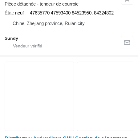
Pièce détachée - tendeur de courroie
État
neuf
47635770 47593400 84523950, 84324802
Chine, Zhejiang province, Ruian city
Sundy