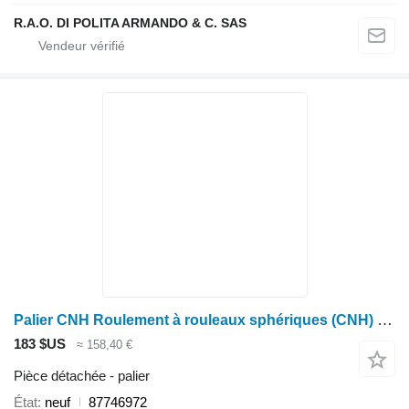
R.A.O. DI POLITA ARMANDO & C. SAS
Palier CNH Roulement à rouleaux sphériques (CNH) SPX 87746972 pour tracteur à roues
183 $US
≈ 158,40 €
Pièce détachée - palier
État
neuf
87746972