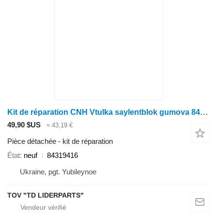
Kit de réparation CNH Vtulka saylentblok gumova 84319416 pour tracteur à roues Case IH Steiger 600
49,90 $US
≈ 43,19 €
Pièce détachée - kit de réparation
État
neuf
84319416
Ukraine, pgt. Yubileynoe
TOV "TD LIDERPARTS"