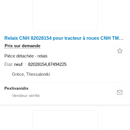
Relais CNH 82028154 pour tracteur à roues CNH TM120, TM140, TM155, TM130
Prix sur demande
Pièce détachée - relais
État
neuf
82028154,87494225
Grèce, Thessaloniki
Pexlivanidis