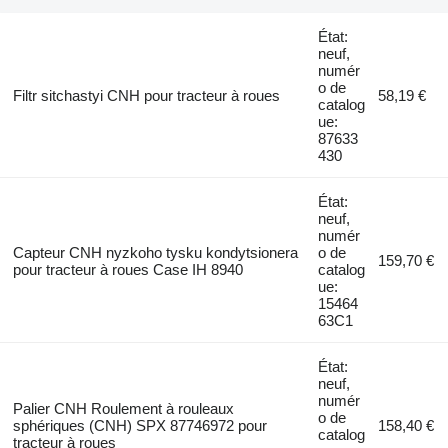
État:
neuf,
numér
o de
Filtr sitchastyi CNH pour tracteur à roues
58,19 €
catalog
ue:
87633
430
État:
neuf,
numér
Capteur CNH nyzkoho tysku kondytsionera
o de
159,70 €
pour tracteur à roues Case IH 8940
catalog
ue:
15464
63C1
État:
neuf,
numér
Palier CNH Roulement à rouleaux
o de
sphériques (CNH) SPX 87746972 pour
158,40 €
catalog
tracteur à roues