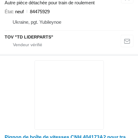
Autre pièce détachée pour train de roulement
État
neuf
84475929
Ukraine, pgt. Yubileynoe
TOV "TD LIDERPARTS"
Pignon de boîte de vitesses CNH 404173A2 pour tracteur à roues Case IH Magnum, MX