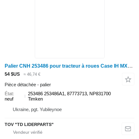
Palier CNH 253486 pour tracteur à roues Case IH MX310
54 $US
≈ 46,74 €
Pièce détachée - palier
État
253486 253486A1, 87773713, NP831700
neuf
Timken
Ukraine, pgt. Yubileynoe
TOV "TD LIDERPARTS"