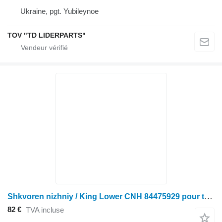
Ukraine, pgt. Yubileynoe
TOV "TD LIDERPARTS"
Shkvoren nizhniy / King Lower CNH 84475929 pour tracteur à roues Case IH
82 €
TVA incluse