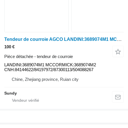
Tendeur de courroie AGCO LANDINI:3689074M1 MCCORMICK:3689074M2 CNH:84144622/84197972/87300113/504088267 pour tracteur à roues CNH Case-IH Tractor Puma 165, 165 CVT, 170, 170 CVX, 180, 180 CVT, 180 CVX, 185 CVX, 195, 195 CVT, 195 CVX, 200, 200 CVX, 210, 210 CVT, 210 CVX, 215, 215 CVX, 225 CVX, 230 CVX New Holland Tractor T7 Auto Command T7.220 AC, T7.235 AC, T7.250 AC, T7.260 AC, T7.270 AC. T7 Power Command T7.220 PC, T7.235 PC, T7.250 PC, T7.260 PC. T7000 T7030, T7040, T7050, T7060. T7000 Auto Command T7030 AC, T7040 AC, T7050 AC, T7060 AC, T7070 AC Steyr Tractor CVT 6000 CVT6170, CVT6180, CVT6185, CVT6200, CVT6205, CVT6210, CVT6215, CVT6225, CVT6230
100 €
Pièce détachée - tendeur de courroie
LANDINI:3689074M1 MCCORMICK:3689074M2
CNH:84144622/84197972/87300113/504088267
Chine, Zhejiang province, Ruian city
Sundy