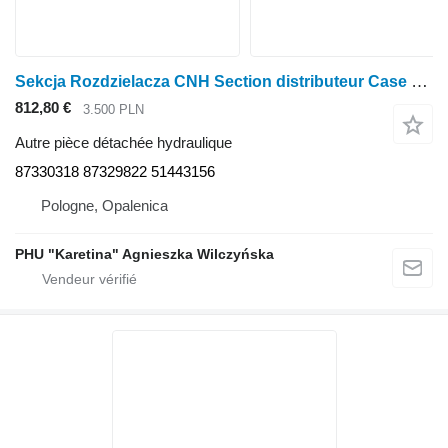
Sekcja Rozdzielacza CNH Section distributeur Case Puma / New Holland 230 87330318 873298 pour tracteur à roues Case IH Puma / New Holland 230
812,80 €
3.500 PLN
Autre pièce détachée hydraulique
87330318 87329822 51443156
Pologne, Opalenica
PHU "Karetina" Agnieszka Wilczyńska