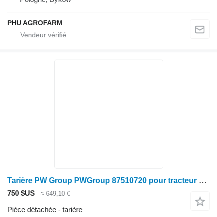
PHU AGROFARM
Tarière PW Group PWGroup 87510720 pour tracteur à roues Case IH 5088, 6088, 7088, 5130, 5140
750 $US
≈ 649,10 €
Pièce détachée - tarière