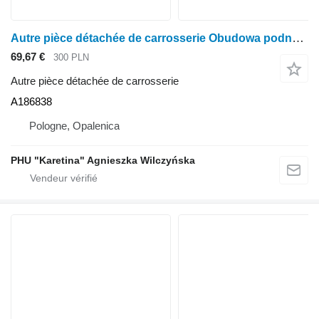
Autre pièce détachée de carrosserie Obudowa podnośnika hitch A186838 pour tracteur à roues Case IH Case 5120 5130 5140 5150 5250
69,67 €
300 PLN
Autre pièce détachée de carrosserie
A186838
Pologne, Opalenica
PHU "Karetina" Agnieszka Wilczyńska