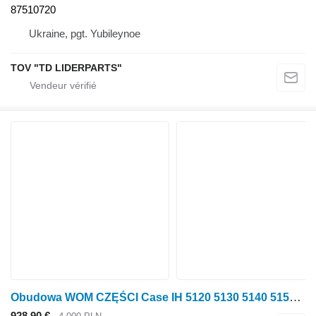
87510720
Ukraine, pgt. Yubileynoe
TOV "TD LIDERPARTS"
Obudowa WOM CZĘŚCI Case IH 5120 5130 5140 5150 Carter de prise de force PIÈCES 255361A1 117414A3 117415A pour tracteur à roues Case IH 5120 5130 5140 5150
928,90 €