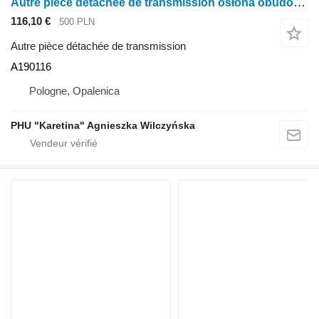
Autre pièce détachée de transmission osłona obudowy podnośnika A190116 pour tracteur à roues Case IH Case 5120 5130 5140 5150
116,10 €
500 PLN
Autre pièce détachée de transmission
A190116
Pologne, Opalenica
PHU "Karetina" Agnieszka Wilczyńska