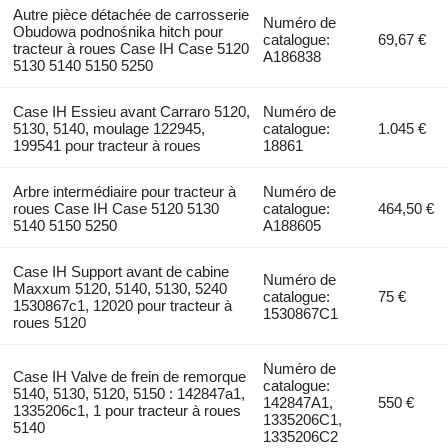
Autre pièce détachée de carrosserie
Numéro de
Obudowa podnośnika hitch pour
catalogue:
69,67 €
tracteur à roues Case IH Case 5120
A186838
5130 5140 5150 5250
Case IH Essieu avant Carraro 5120,
Numéro de
5130, 5140, moulage 122945,
catalogue:
1.045 €
199541 pour tracteur à roues
18861
Arbre intermédiaire pour tracteur à
Numéro de
roues Case IH Case 5120 5130
catalogue:
464,50 €
5140 5150 5250
A188605
Case IH Support avant de cabine
Numéro de
Maxxum 5120, 5140, 5130, 5240
catalogue:
75 €
1530867c1, 12020 pour tracteur à
1530867C1
roues 5120
Numéro de
Case IH Valve de frein de remorque
catalogue:
5140, 5130, 5120, 5150 : 142847a1,
142847A1,
550 €
1335206c1, 1 pour tracteur à roues
1335206C1,
5140
1335206C2