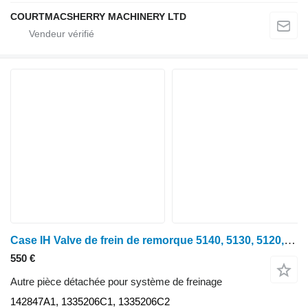
COURTMACSHERRY MACHINERY LTD
Case IH Valve de frein de remorque 5140, 5130, 5120, 5150 : 142847a1, 1335206c1, 1 142847A1 pour tracteur à roues 5140
550 €
Autre pièce détachée pour système de freinage
142847A1, 1335206C1, 1335206C2