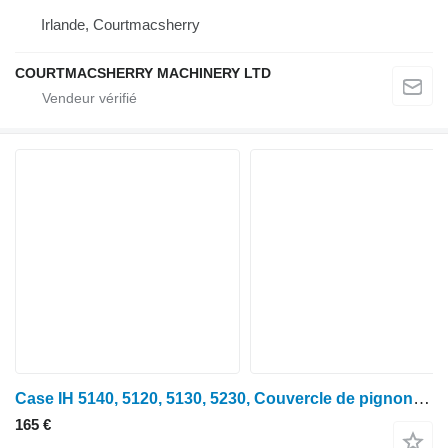
Irlande, Courtmacsherry
COURTMACSHERRY MACHINERY LTD
Case IH 5140, 5120, 5130, 5230, Couvercle de pignon de distribution moteur J903794, J28707 pour tracteur à roues Case IH 5140
165 €