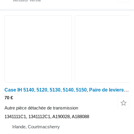
Case IH 5140, 5120, 5130, 5140, 5150, Paire de leviers de commande de transmission 13 1341111C1 pour tracteur à roues 5140
70 €
Autre pièce détachée de transmission
1341111C1, 1341112C1, A190028, A188088
Irlande, Courtmacsherry