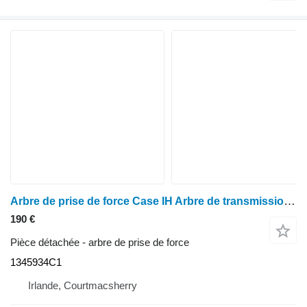
Arbre de prise de force Case IH Arbre de transmission 5140, 5130, 5120, McCormick Mc, MX, MXC 13459 1345934C1 pour tracteur à roues Case IH 5140, 5130, 5120, Mc, Mx, Mxc
190 €
Pièce détachée - arbre de prise de force
1345934C1
Irlande, Courtmacsherry