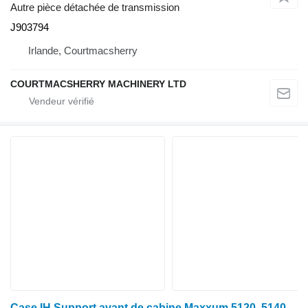
Autre pièce détachée de transmission
J903794
Irlande, Courtmacsherry
COURTMACSHERRY MACHINERY LTD
Case IH Support avant de cabine Maxxum 5120, 5140, 5130, 5240 1530867c1, 12020 1530867C1 pour tracteur à roues 5120