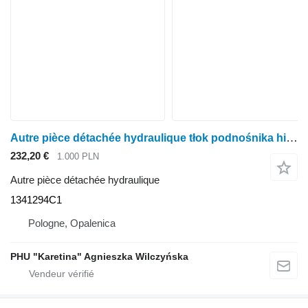
Autre pièce détachée hydraulique tłok podnośnika hitch 1341294C1 pour tracteur à roues Case IH Case 5120 5130 5140 5150 5250
232,20 €
1.000 PLN
Autre pièce détachée hydraulique
1341294C1
Pologne, Opalenica
PHU "Karetina" Agnieszka Wilczyńska