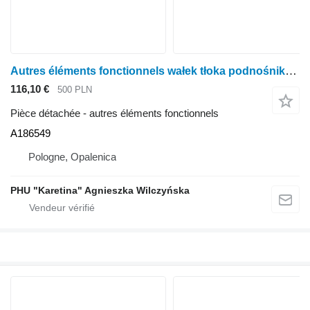
Autres éléments fonctionnels wałek tłoka podnośnika hitch A186549 pour tracteur à roues Case IH Case 5120 5130 5140 5150 5250
116,10 €
500 PLN
Pièce détachée - autres éléments fonctionnels
A186549
Pologne, Opalenica
PHU "Karetina" Agnieszka Wilczyńska