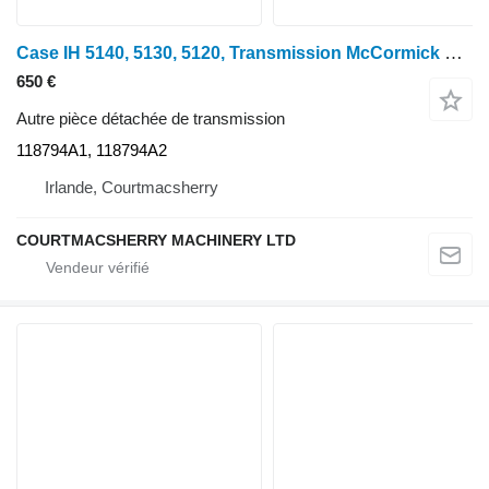
Case IH 5140, 5130, 5120, Transmission McCormick Mc135 à double engrenage 11879 118794A1 pour tracteur à roues
650 €
Autre pièce détachée de transmission
118794A1, 118794A2
Irlande, Courtmacsherry
COURTMACSHERRY MACHINERY LTD