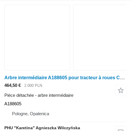
Arbre intermédiaire A188605 pour tracteur à roues Case IH Case 5120 5130 5140 5150 5250
464,50 €
2.000 PLN
Pièce détachée - arbre intermédiaire
A188605
Pologne, Opalenica
PHU "Karetina" Agnieszka Wilczyńska