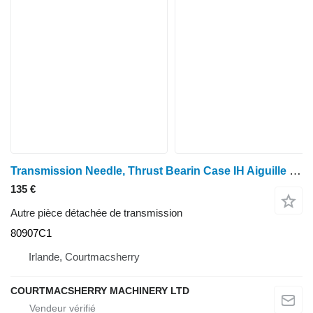
Transmission Needle, Thrust Bearin Case IH Aiguille de transmission Maxxum 5120, 5130, 5140, 5150, butée de roulement 80907C1 pour tracteur à roues 5120
135 €
Autre pièce détachée de transmission
80907C1
Irlande, Courtmacsherry
COURTMACSHERRY MACHINERY LTD