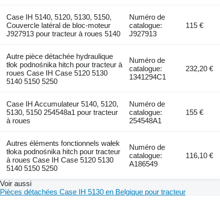
Case IH 5140, 5120, 5130, 5150,
Numéro de
Couvercle latéral de bloc-moteur
catalogue:
115 €
J927913 pour tracteur à roues 5140
J927913
Autre pièce détachée hydraulique
Numéro de
tłok podnośnika hitch pour tracteur à
catalogue:
232,20 €
roues Case IH Case 5120 5130
1341294C1
5140 5150 5250
Case IH Accumulateur 5140, 5120,
Numéro de
5130, 5150 254548a1 pour tracteur
catalogue:
155 €
à roues
254548A1
Autres éléments fonctionnels wałek
Numéro de
tłoka podnośnika hitch pour tracteur
catalogue:
116,10 €
à roues Case IH Case 5120 5130
A186549
5140 5150 5250
Voir aussi
Pièces détachées Case IH 5130 en Belgique pour tracteur