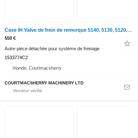
Case IH Valve de frein de remorque 5140, 5130, 5120, 5150 1533774c2 1533774C2 pour tracteur à roues Case IH 5140
550 €
Autre pièce détachée pour système de freinage
1533774C2
Irlande, Courtmacsherry
COURTMACSHERRY MACHINERY LTD