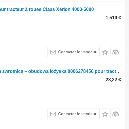
ur tracteur à roues Claas Xerion 4000-5000
1.510 €
Contacter le vendeur
Autre pièce détachée de transmission zwrotnica – obudowa łoźyska 0006278450 pour tracteur à roues Claas Xerion 4000
23,22 €
Contacter le vendeur