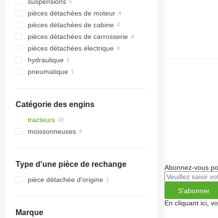
suspensions
différentiels
pièces détachées de moteur
arbres de transmission
fusées d'essieu
pièces détachées de cabine
pignons de boîte de vitesses
biellettes de direction
blocs-moteurs
pièces détachées de carrosserie
essieux moteurs
autres pièces détachées pour train
culasses
cabines
de roulement
pièces détachées électrique
autres pièces détachées de
pompes à huile
capots
relevages avant
transmission
hydraulique
autres pièces détachées du moteur
revêtements
crochets d'attelage
unité de commande
pneumatique
relevages arrière
moniteurs
pompes hydrauliques
relais
compresseurs pneumatiques
Catégorie des engins
tracteurs
moissonneuses
tracteurs à roues
moissonneuses-batteuses
Type d'une pièce de rechange
Abonnez-vous pou
pièce détachée d'origine
S'abonner
En cliquant ici, 
Marque