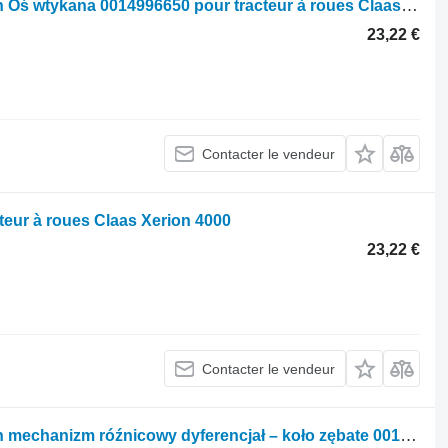
Autre pièce détachée de transmission Oś wtykana 0014996650 pour tracteur à roues Claas Xerion 4000
23,22 €
Contacter le vendeur
teur à roues Claas Xerion 4000
23,22 €
Contacter le vendeur
Autre pièce détachée de transmission mechanizm róźnicowy dyferencjał – koło zębate 0014994040 pour tracteur à roues Claas Xerion 4000