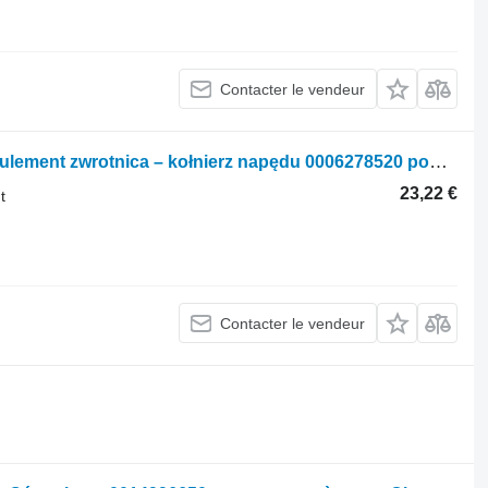
Contacter le vendeur
Autre pièce détachée pour train de roulement zwrotnica – kołnierz napędu 0006278520 pour tracteur à roues Claas Xerion 4000
23,22 €
t
Contacter le vendeur
.