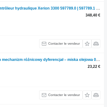
Unité de commande Claas Module/contrôleur hydraulique Xerion 3300 597789.0 | 597789.1 | 597789.2 pour tracteur à roues Claas Xerion 3300
348,40 €
Contacter le vendeur
Autre pièce détachée de transmission mechanizm róźnicowy dyferencjał – miska olejowa 0006279190 pour tracteur à roues Claas Xerion 4000
23,22 €
Contacter le vendeur