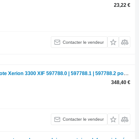
23,22 €
Contacter le vendeur
Unité de commande Claas Module/pilote Xerion 3300 XIF 597788.0 | 597788.1 | 597788.2 pour tracteur à roues Claas Xerion 3300
348,40 €
Contacter le vendeur