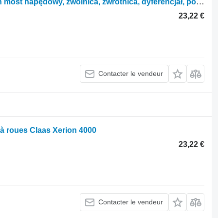
Autre pièce détachée de transmission most napędowy, zwolnica, zwrotnica, dyferencjał, półoś 0006276504 pour tracteur à roues Claas Xerion 4000
23,22 €
Contacter le vendeur
 à roues Claas Xerion 4000
23,22 €
Contacter le vendeur