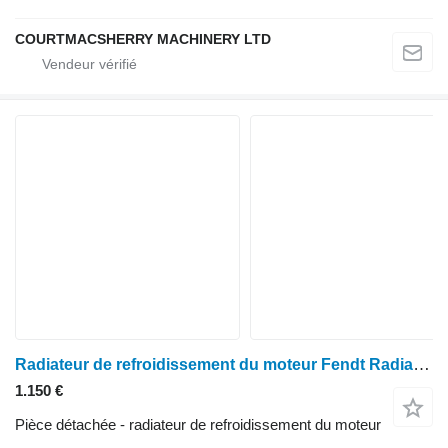
COURTMACSHERRY MACHINERY LTD
Radiateur de refroidissement du moteur Fendt Radiateur de refroidissement d'eau pour moteur 928, 930, 922, 924 H931202050100 pour tracteur à roues 928
1.150 €
Pièce détachée - radiateur de refroidissement du moteur