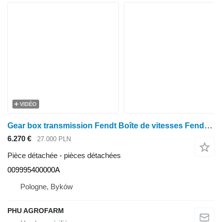
VIDÉO
Gear box transmission Fendt Boîte de vitesses Fendt 939, Vario ML260 009995400000A pour tracteur à roues Fendt 939
6.270 €
27.000 PLN
Pièce détachée - pièces détachées
009995400000A
Pologne, Byków
PHU AGROFARM