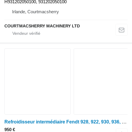
H931202050100, 931202050100
Irlande, Courtmacsherry
COURTMACSHERRY MACHINERY LTD
Refroidisseur intermédiaire Fendt 928, 922, 930, 936, Refroidisseur, Intercooler H931202190100, 931202190 G931.202.050.250 pour tracteur à roues
950 €