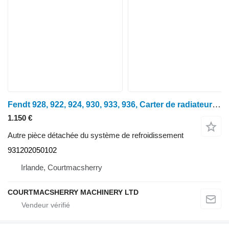
Fendt 928, 922, 924, 930, 933, 936, Carter de radiateur 931202050102 pour tracteur à roues 928
1.150 €
Autre pièce détachée du système de refroidissement
931202050102
Irlande, Courtmacsherry
COURTMACSHERRY MACHINERY LTD