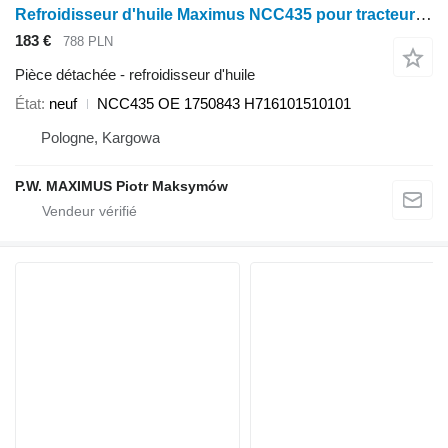
Refroidisseur d'huile Maximus NCC435 pour tracteur à roues Fendt Farmer 409 Vario, Farmer 410 Vario, Farmer 411 Vario, Farmer 412 Vario, FAVORIT 711 VARIO, 712 Vario, 714 Vario, 716 Vario T2
183 €
788 PLN
Pièce détachée - refroidisseur d'huile
État
neuf
NCC435 OE 1750843 H716101510101
Pologne, Kargowa
P.W. MAXIMUS Piotr Maksymów