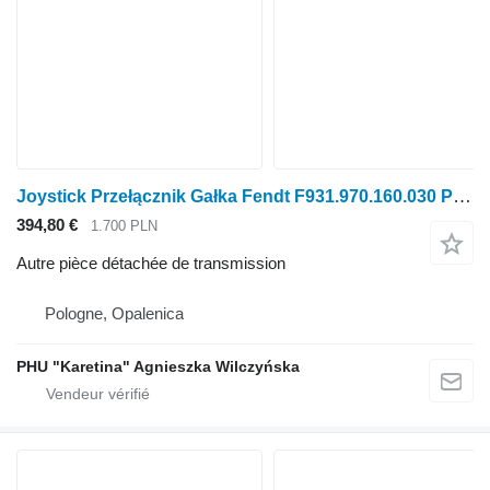
Joystick Przełącznik Gałka Fendt F931.970.160.030 Pièces de bouton de commutateur de joystick pour tracteur à roues Fendt F931.970.160.030
394,80 €
1.700 PLN
Autre pièce détachée de transmission
Pologne, Opalenica
PHU "Karetina" Agnieszka Wilczyńska