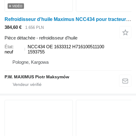
VIDÉO
Refroidisseur d'huile Maximus NCC434 pour tracteur à roues Fendt Farmer 409 Vario, Farmer 410 Vario, Farmer 411 Vario, Farmer 412 Vario, FAVORIT 711 VARIO, 712 Vario, 714 Vario, 716 Vario T2
384,60 €
1.656 PLN
Pièce détachée - refroidisseur d'huile
État
NCC434 OE 1633312 H716100511100
neuf
1593755
Pologne, Kargowa
P.W. MAXIMUS Piotr Maksymów