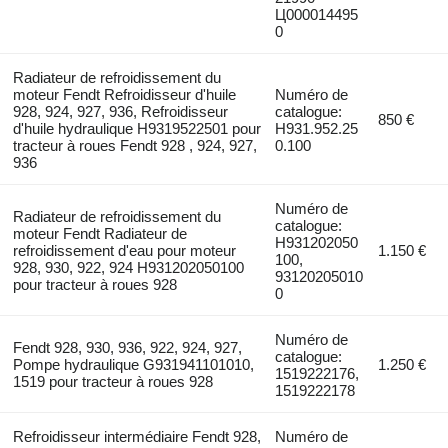
Ц000014495
0
Radiateur de refroidissement du
moteur Fendt Refroidisseur d'huile
Numéro de
928, 924, 927, 936, Refroidisseur
catalogue:
850 €
d'huile hydraulique H9319522501 pour
H931.952.25
tracteur à roues Fendt 928 , 924, 927,
0.100
936
Numéro de
Radiateur de refroidissement du
catalogue:
moteur Fendt Radiateur de
H931202050
refroidissement d'eau pour moteur
1.150 €
100,
928, 930, 922, 924 H931202050100
93120205010
pour tracteur à roues 928
0
Numéro de
Fendt 928, 930, 936, 922, 924, 927,
catalogue:
Pompe hydraulique G931941101010,
1.250 €
1519222176,
1519 pour tracteur à roues 928
1519222178
Refroidisseur intermédiaire Fendt 928,
Numéro de