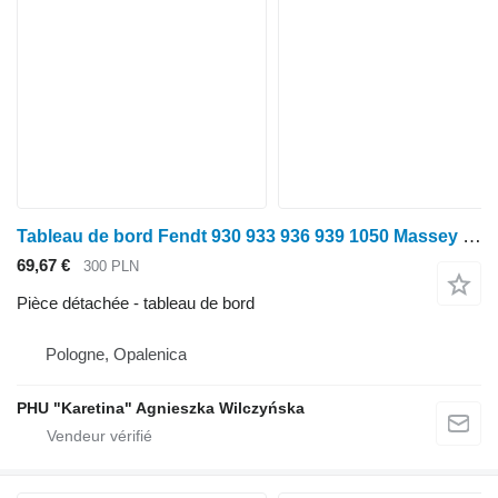
Tableau de bord Fendt 930 933 936 939 1050 Massey Ferguson 7345 7360 7347 7370 Poignée pour tracteur à roues Fendt 930 933 936 939 1050
69,67 €
300 PLN
Pièce détachée - tableau de bord
Pologne, Opalenica
PHU "Karetina" Agnieszka Wilczyńska