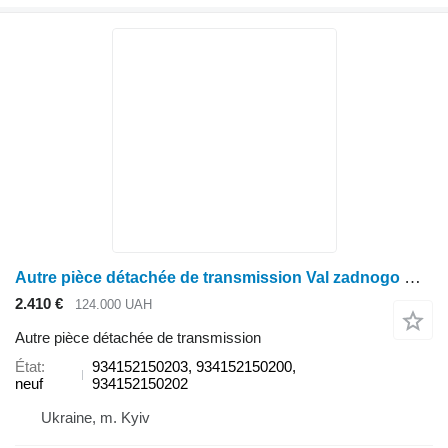
Autre pièce détachée de transmission Val zadnogo mosta na 934152150203 pour tracteur à roues Fendt
2.410 €
124.000 UAH
Autre pièce détachée de transmission
État
934152150203, 934152150200,
neuf
934152150202
Ukraine, m. Kyiv