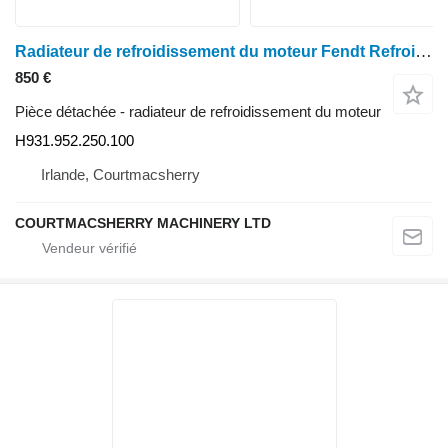
Radiateur de refroidissement du moteur Fendt Refroidisseur d'huile 928, 924, 927, 936, Refroidisseur d'huile hydraulique H9319522501 H931.952.250.100 pour tracteur à roues Fendt 928 , 924, 927, 936
850 €
Pièce détachée - radiateur de refroidissement du moteur
H931.952.250.100
Irlande, Courtmacsherry
COURTMACSHERRY MACHINERY LTD