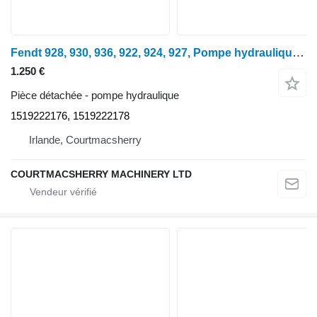
Fendt 928, 930, 936, 922, 924, 927, Pompe hydraulique G931941101010, 1519 1519222176 pour tracteur à roues 928
1.250 €
Pièce détachée - pompe hydraulique
1519222176, 1519222178
Irlande, Courtmacsherry
COURTMACSHERRY MACHINERY LTD