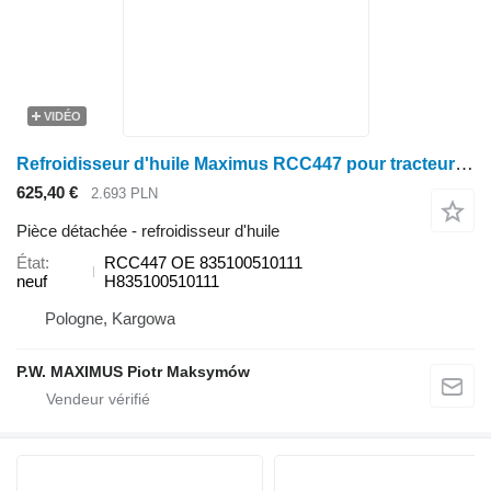
VIDÉO
Refroidisseur d'huile Maximus RCC447 pour tracteur à roues Fendt 819 VARIO SCR, 822 VARIO SCR, 824 VARIO SCR, 826 VARIO SCR, 828 VARIO SCR, KATANA 65 S4, KATANA 65
625,40 €
2.693 PLN
Pièce détachée - refroidisseur d'huile
État
RCC447 OE 835100510111
neuf
H835100510111
Pologne, Kargowa
P.W. MAXIMUS Piotr Maksymów