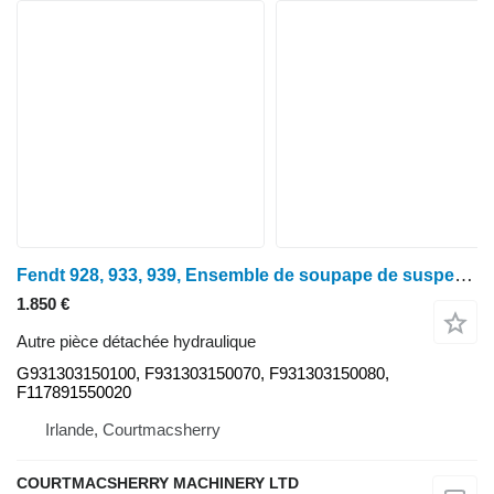
Fendt 928, 933, 939, Ensemble de soupape de suspension avant G931303150100, F93130 pour tracteur à roues
1.850 €
Autre pièce détachée hydraulique
G931303150100, F931303150070, F931303150080,
F117891550020
Irlande, Courtmacsherry
COURTMACSHERRY MACHINERY LTD