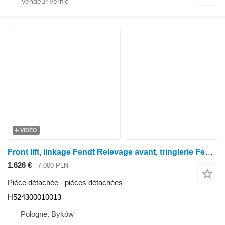
VIDÉO
Front lift, linkage Fendt Relevage avant, tringlerie Fendt Xylon 524 H524300010013 pour tracteur à roues Fendt Xylon 524
1.626 €
7.000 PLN
Pièce détachée - pièces détachées
H524300010013
Pologne, Byków