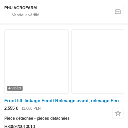
PHU AGROFARM
VIDÉO
Front lift, linkage Fendt Relevage avant, relevage Fendt 824 SCR H835920010010 pour tracteur à roues Fendt 824 SCR
2.555 €
11.000 PLN
Pièce détachée - pièces détachées
H835920010010