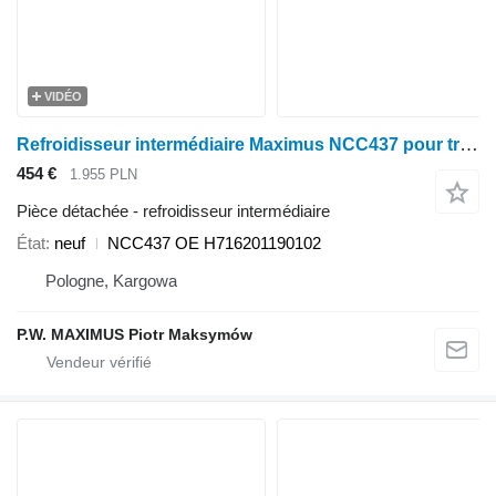
VIDÉO
Refroidisseur intermédiaire Maximus NCC437 pour tracteur à roues Fendt FARMER 409 VARIO, FARMER 410 VARIO, FARMER 411 VARIO, FARMER 412 VARIO, FAVORIT 711 VARIO, FAVORIT 712 VARIO 714 VARIO, 716 VARIO T2
454 €
1.955 PLN
Pièce détachée - refroidisseur intermédiaire
État
neuf
NCC437 OE H716201190102
Pologne, Kargowa
P.W. MAXIMUS Piotr Maksymów