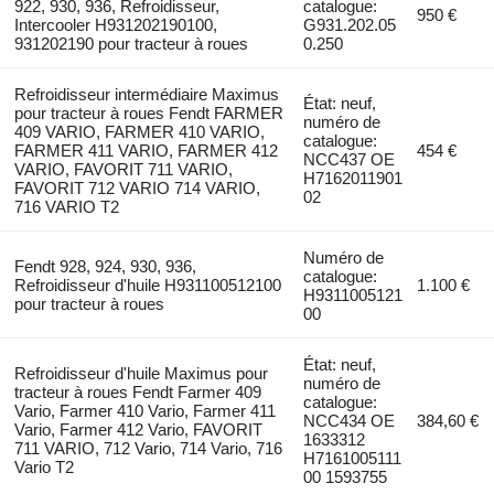
922, 930, 936, Refroidisseur,
catalogue:
950 €
Intercooler H931202190100,
G931.202.05
931202190 pour tracteur à roues
0.250
Refroidisseur intermédiaire Maximus
État: neuf,
pour tracteur à roues Fendt FARMER
numéro de
409 VARIO, FARMER 410 VARIO,
catalogue:
FARMER 411 VARIO, FARMER 412
454 €
NCC437 OE
VARIO, FAVORIT 711 VARIO,
H7162011901
FAVORIT 712 VARIO 714 VARIO,
02
716 VARIO T2
Numéro de
Fendt 928, 924, 930, 936,
catalogue:
Refroidisseur d'huile H931100512100
1.100 €
H9311005121
pour tracteur à roues
00
État: neuf,
Refroidisseur d'huile Maximus pour
numéro de
tracteur à roues Fendt Farmer 409
catalogue:
Vario, Farmer 410 Vario, Farmer 411
NCC434 OE
384,60 €
Vario, Farmer 412 Vario, FAVORIT
1633312
711 VARIO, 712 Vario, 714 Vario, 716
H7161005111
Vario T2
00 1593755