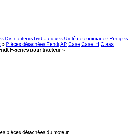
es
Distributeurs hydrauliques
Unité de commande
Pompes
s
»
Pièces détachées Fendt
AP
Case
Case IH
Claas
ndt F-series pour tracteur
»
res pièces détachées du moteur