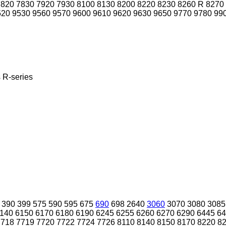
7820
7830
7920
7930
8100
8130
8200
8220
8230
8260 R
8270
520
9530
9560
9570
9600
9610
9620
9630
9650
9770
9780
99
s
R-series
390
399
575
590
595
675
690
698
2640
3060
3070
3080
3085
140
6150
6170
6180
6190
6245
6255
6260
6270
6290
6445
64
7718
7719
7720
7722
7724
7726
8110
8140
8150
8170
8220
8