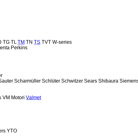
D
TG
TL
TM
TN
TS
TVT
W-series
enta
Perkins
er
Sauter
Scharmüller
Schlüter
Schwitzer
Sears
Shibaura
Siemen
s
VM Motori
Valmet
ers
YTO