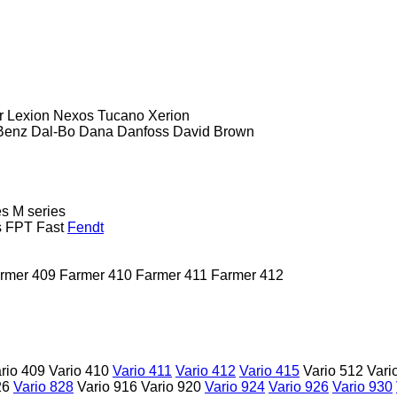
r
Lexion
Nexos
Tucano
Xerion
Benz
Dal-Bo
Dana
Danfoss
David Brown
es
M series
s
FPT
Fast
Fendt
rmer 409
Farmer 410
Farmer 411
Farmer 412
rio 409
Vario 410
Vario 411
Vario 412
Vario 415
Vario 512
Vari
26
Vario 828
Vario 916
Vario 920
Vario 924
Vario 926
Vario 930