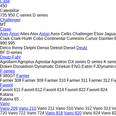
Case
450
Caterpillar
735
950
C-series
D series
Challenger
MT
Claas
Ares
Arion
Atles
Atos
Axion
Axos
Celtis
Challenger
Elios
Jagua
Clark
Clark-Hurth
Cobo
Continental
Cummins
Cursor
Daimler-
990
995
Delco Remy
Delphi
Denso
Detroit Diesel
Deutz
BF
D-series
Deutz-Fahr
Agrofarm
Agroplus
Agrostar
Agrotron
DX series
D series
K seri
Doken
Donaldson
Dynamatic
Dziekan
ENG
Eaton
FJDynamic
F-series
F380GT
Farmer
Farmer 308
Farmer 309
Farmer 310
Farmer 311
Farmer 312
Fa
Favorit
Favorit 611
Favorit 612
Favorit 614
Favorit 822
Favorit 824
Katana
Katana 65
Vario
Vario 209
Vario 210
Vario 211
Vario 310
Vario 312
Vario 313
Va
720
Vario 722
Vario 724
Vario 818
Vario 820
Vario 824
Vario 8