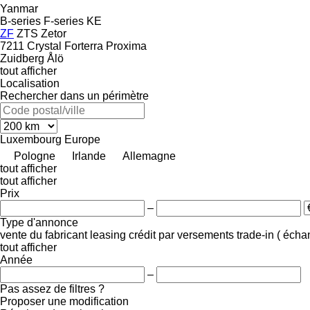
Yanmar
B-series
F-series
KE
ZF
ZTS
Zetor
7211
Crystal
Forterra
Proxima
Zuidberg
Ålö
tout afficher
Localisation
Rechercher dans un périmètre
Luxembourg
Europe
Pologne
Irlande
Allemagne
tout afficher
tout afficher
Prix
–
Type d'annonce
vente
du fabricant
leasing
crédit
par versements
trade-in ( éch
tout afficher
Année
–
Pas assez de filtres ?
Proposer une modification