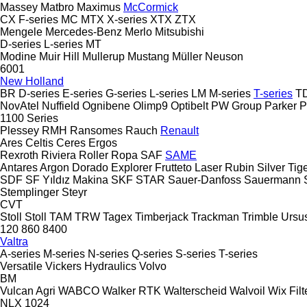
Massey
Matbro
Maximus
McCormick
CX
F-series
MC
MTX
X-series
XTX
ZTX
Mengele
Mercedes-Benz
Merlo
Mitsubishi
D-series
L-series
MT
Modine
Muir Hill
Mullerup
Mustang
Müller
Neuson
6001
New Holland
BR
D-series
E-series
G-series
L-series
LM
M-series
T-series
T
NovAtel
Nuffield
Ognibene
Olimp9
Optibelt
PW Group
Parker
P
1100 Series
Plessey
RMH
Ransomes
Rauch
Renault
Ares
Celtis
Ceres
Ergos
Rexroth
Riviera
Roller
Ropa
SAF
SAME
Antares
Argon
Dorado
Explorer
Frutteto
Laser
Rubin
Silver
Tig
SDF
SF Yıldız Makina
SKF
STAR
Sauer-Danfoss
Sauermann
Stemplinger
Steyr
CVT
Stoll
Stoll
TAM
TRW
Tagex
Timberjack
Trackman
Trimble
Ursu
120
860
8400
Valtra
A-series
M-series
N-series
Q-series
S-series
T-series
Versatile
Vickers Hydraulics
Volvo
BM
Vulcan Agri
WABCO
Walker RTK
Walterscheid
Walvoil
Wix Filt
NLX 1024