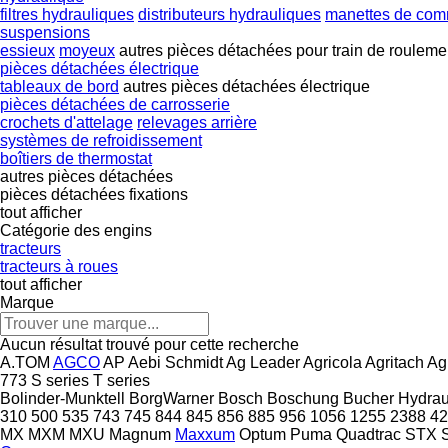
filtres hydrauliques
distributeurs hydrauliques
manettes de co
suspensions
essieux
moyeux
autres pièces détachées pour train de rouleme
pièces détachées électrique
tableaux de bord
autres pièces détachées électrique
pièces détachées de carrosserie
crochets d'attelage
relevages arrière
systèmes de refroidissement
boîtiers de thermostat
autres pièces détachées
pièces détachées
fixations
tout afficher
Catégorie des engins
tracteurs
tracteurs à roues
tout afficher
Marque
Aucun résultat trouvé pour cette recherche
A.TOM
AGCO
AP
Aebi Schmidt
Ag Leader
Agricola
Agritach
Ag
773
S series
T series
Bolinder-Munktell
BorgWarner
Bosch
Boschung
Bucher Hydrau
310
500
535
743
745
844
845
856
885
956
1056
1255
2388
42
MX
MXM
MXU
Magnum
Maxxum
Optum
Puma
Quadtrac
STX