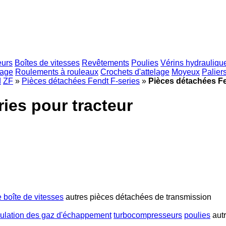
eurs
Boîtes de vitesses
Revêtements
Poulies
Vérins hydrauliqu
yage
Roulements à rouleaux
Crochets d'attelage
Moyeux
Palier
d
ZF
»
Pièces détachées Fendt F-series
»
Pièces détachées Fe
ies pour tracteur
 boîte de vitesses
autres pièces détachées de transmission
culation des gaz d'échappement
turbocompresseurs
poulies
aut