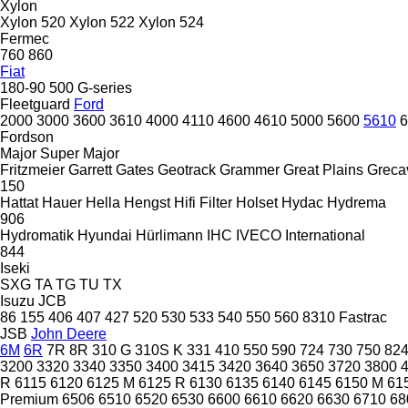
Xylon
Xylon 520
Xylon 522
Xylon 524
Fermec
760
860
Fiat
180-90
500
G-series
Fleetguard
Ford
2000
3000
3600
3610
4000
4110
4600
4610
5000
5600
5610
6
Fordson
Major
Super Major
Fritzmeier
Garrett
Gates
Geotrack
Grammer
Great Plains
Greca
150
Hattat
Hauer
Hella
Hengst
Hifi Filter
Holset
Hydac
Hydrema
906
Hydromatik
Hyundai
Hürlimann
IHC
IVECO
International
844
Iseki
SXG
TA
TG
TU
TX
Isuzu
JCB
86
155
406
407
427
520
530
533
540
550
560
8310
Fastrac
JSB
John Deere
6M
6R
7R
8R
310 G
310S K
331
410
550
590
724
730
750
82
3200
3320
3340
3350
3400
3415
3420
3640
3650
3720
3800
R
6115
6120
6125 M
6125 R
6130
6135
6140
6145
6150 M
61
Premium
6506
6510
6520
6530
6600
6610
6620
6630
6710
68