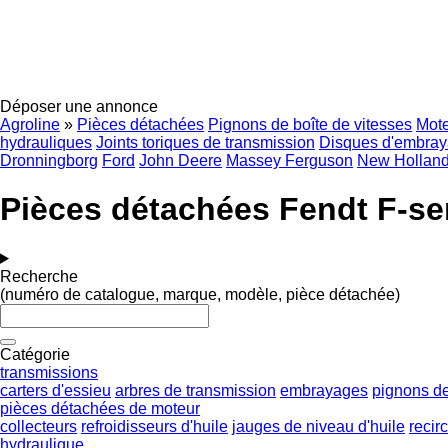
Déposer une annonce
Agroline
»
Pièces détachées
Pignons de boîte de vitesses
Mot
hydrauliques
Joints toriques de transmission
Disques d'embra
Dronningborg
Ford
John Deere
Massey Ferguson
New Hollan
Pièces détachées Fendt F-ser
Recherche
(numéro de catalogue, marque, modèle, pièce détachée)
Catégorie
transmissions
carters d'essieu
arbres de transmission
embrayages
pignons de
pièces détachées de moteur
collecteurs
refroidisseurs d'huile
jauges de niveau d'huile
recir
hydraulique