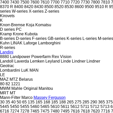
7400
7430
7500
7600
7610
7700
7710
7720
7730
7800
7810
8370 R
8400
8420
8430
8500
8520
8530
8600
9500
9510 R
9
series
W-series
X-series
Z-series
Kirovets
K
Knorr-Bremse
Koja
Komatsu
D series
PC
Kramp
Krone
Kubota
B-series
D-series
F-series
GB-series
K-series
L-series
M-serie
Kuhn
LINAK
Laforge
Lamborghini
R-series
Landini
8880
Landpower
Powerfarm
Rex
Vision
Landoll
Laverda
Lemken
Leyland
Linde
Lindner
Lindner
Geotrac
Lombardini
LuK
MAN
LE
MAZ
MTZ Belarus
80
82
1221
MWM
Mahle Original
Manitou
MRT
MT
Mann-Filter
Marco
Massey Ferguson
30
35
40
50
65
135
165
168
185
188
265
275
285
290
365
375
5445
5450
5455
5460
5465
5610
5611
5612
5711
5712
5713
6
6716
7274
7278
7465
7475
7480
7495
7616
7618
7620
7716