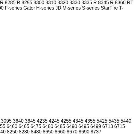
 R
8285 R
8295
8300
8310
8320
8330
8335 R
8345 R
8360 RT
00
F-series
Gator
H-series
JD
M-series
S-series
StarFire
T-
3095
3640
3645
4235
4245
4255
4345
4355
5425
5435
5440
55
6460
6465
6475
6480
6485
6490
6495
6499
6713
6715
240
8250
8280
8480
8650
8660
8670
8690
8737