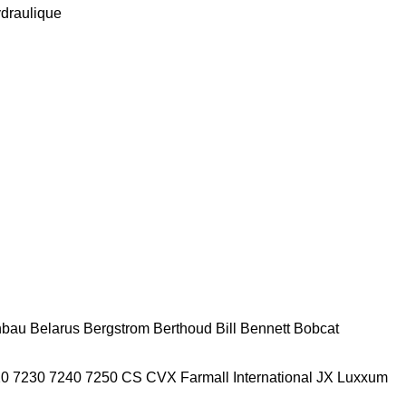
ydraulique
nbau
Belarus
Bergstrom
Berthoud
Bill Bennett
Bobcat
20
7230
7240
7250
CS
CVX
Farmall
International
JX
Luxxum