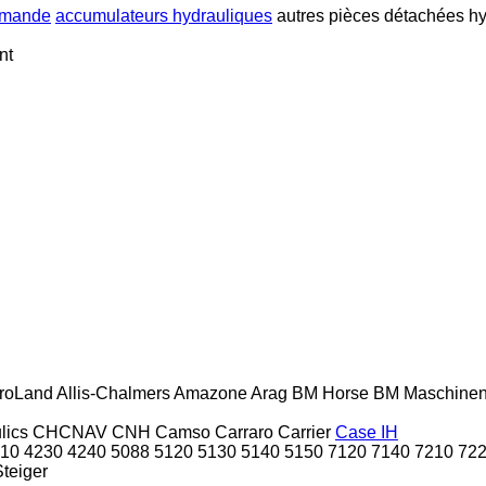
mmande
accumulateurs hydrauliques
autres pièces détachées h
nt
roLand
Allis-Chalmers
Amazone
Arag
BM Horse
BM Maschine
lics
CHCNAV
CNH
Camso
Carraro
Carrier
Case IH
10
4230
4240
5088
5120
5130
5140
5150
7120
7140
7210
72
Steiger