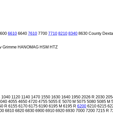
600
6610
6640
7610
7700
7710
8210
8340
8630
County
Dexta
v
Grimme
HANOMAG
HSM
HTZ
4
1040
1120
1140
1470
1550
1630
1640
1950
2026 R
2030
205
4040
4055
4650
4720
4755
5055 E
5070 M
5075
5080
5085 M
50 R
6155
6170
6175
6190
6195 M
6195 R
6200
6210
6215
62
00
6810
6820
6830
6900
6910
6920
6930
7000
7200
7215 R
7