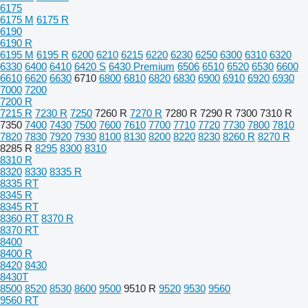
6175
6175 M
6175 R
6190
6190 R
6195 M
6195 R
6200
6210
6215
6220
6230
6250
6300
6310
6320
6330
6400
6410
6420 S
6430 Premium
6506
6510
6520
6530
6600
6610
6620
6630
6710
6800
6810
6820
6830
6900
6910
6920
6930
7000
7200
7200 R
7215 R
7230 R
7250
7260 R
7270 R
7280 R
7290 R
7300
7310 R
7350
7400
7430
7500
7600
7610
7700
7710
7720
7730
7800
7810
7820
7830
7920
7930
8100
8130
8200
8220
8230
8260 R
8270 R
8285 R
8295
8300
8310
8310 R
8320
8330
8335 R
8335 RT
8345 R
8345 RT
8360 RT
8370 R
8370 RT
8400
8400 R
8420
8430
8430T
8500
8520
8530
8600
9500
9510 R
9520
9530
9560
9560 RT