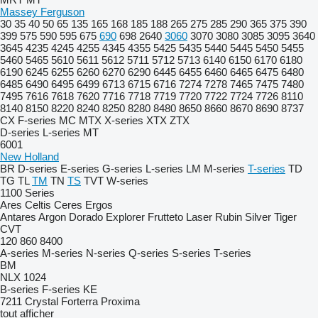
Massey Ferguson
30
35
40
50
65
135
165
168
185
188
265
275
285
290
365
375
390
399
575
590
595
675
690
698
2640
3060
3070
3080
3085
3095
3640
3645
4235
4245
4255
4345
4355
5425
5435
5440
5445
5450
5455
5460
5465
5610
5611
5612
5711
5712
5713
6140
6150
6170
6180
6190
6245
6255
6260
6270
6290
6445
6455
6460
6465
6475
6480
6485
6490
6495
6499
6713
6715
6716
7274
7278
7465
7475
7480
7495
7616
7618
7620
7716
7718
7719
7720
7722
7724
7726
8110
8140
8150
8220
8240
8250
8280
8480
8650
8660
8670
8690
8737
CX
F-series
MC
MTX
X-series
XTX
ZTX
D-series
L-series
MT
6001
New Holland
BR
D-series
E-series
G-series
L-series
LM
M-series
T-series
TD
TG
TL
TM
TN
TS
TVT
W-series
1100 Series
Ares
Celtis
Ceres
Ergos
Antares
Argon
Dorado
Explorer
Frutteto
Laser
Rubin
Silver
Tiger
CVT
120
860
8400
A-series
M-series
N-series
Q-series
S-series
T-series
BM
NLX 1024
B-series
F-series
KE
7211
Crystal
Forterra
Proxima
tout afficher