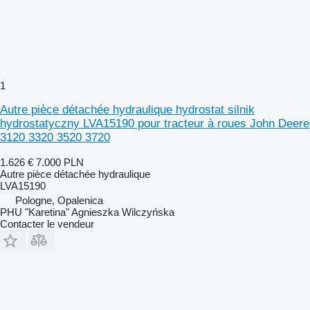
1
Autre pièce détachée hydraulique hydrostat silnik
hydrostatyczny LVA15190 pour tracteur à roues John Deere
3120 3320 3520 3720
1.626 €
7.000 PLN
Autre pièce détachée hydraulique
LVA15190
Pologne, Opalenica
PHU "Karetina" Agnieszka Wilczyńska
Contacter le vendeur