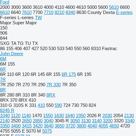
Ford
2000
3000
3600
3610
4000
4110
4600
4610
5000
5600
5610
6600
6610
6640
7610
7700
7710
8210
8340
8630
County
Dexta
E-series
F-series
L-series
TW
Major
Super Major
150
906
844
SXG
TA
TG
TU
TX
86
155
406
407
427
520
530
533
540
550
560
8310
Fastrac
John Deere
6M
6M 155
6R
6R 110
6R 120
6R 145
6R 155
6R 175
6R 195
7R
7R 250
7R 270
7R 290
7R 330
7R 350
8R
8R 280
8R 310
8R 340
8RX
8RX 370
8RX 410
310 G
310S K
331
410
550
590
724
730
750
824
8245 R
1040
1120
1140
1470
1550
1630
1640
1950
2026 R
2030
2054
2130
2140
2520
2650
2850
3040
3045 R
3050
3130
3140
3200
3320
3340
3350
3400
3415
3420
3640
3650
3720
3800
4040
4055
4650
4720
4755
5055 E
5070 M
5075