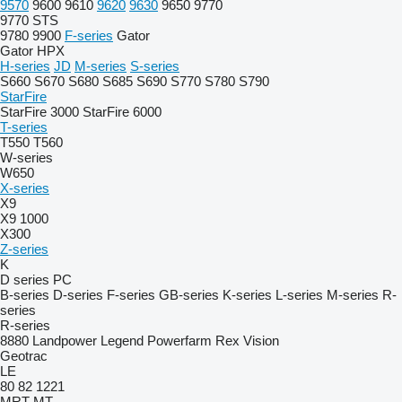
9570
9600
9610
9620
9630
9650
9770
9770 STS
9780
9900
F-series
Gator
Gator HPX
H-series
JD
M-series
S-series
S660
S670
S680
S685
S690
S770
S780
S790
StarFire
StarFire 3000
StarFire 6000
T-series
T550
T560
W-series
W650
X-series
X9
X9 1000
X300
Z-series
K
D series
PC
B-series
D-series
F-series
GB-series
K-series
L-series
M-series
R-
series
R-series
8880
Landpower
Legend
Powerfarm
Rex
Vision
Geotrac
LE
80
82
1221
MRT
MT