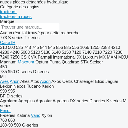
autres pièces détachées hydraulique
Catégorie des engins
tracteurs
tracteurs à roues
Marque
Aucun résultat trouvé pour cette recherche
773
S series
T series
Case IH
310
500
535
743
745
844
845
856
885
956
1056
1255
2388
4210
4230
4240
5088
5120
5130
5140
5150
7120
7140
7210
7220
7230
7240
7250
CS
CVX
Farmall
International
JX
Luxxum
MX
MXM
MXU
Magnum
Maxxum
Optum
Puma
Quadtrac
STX
Steiger
450
735
950
C-series
D series
MT
Ares
Arion
Atles
Atos
Axion
Axos
Celtis
Challenger
Elios
Jaguar
Lexion
Nexos
Tucano
Xerion
990
995
BF
D-series
Agrofarm
Agroplus
Agrostar
Agrotron
DX series
D series
K series
M
series
Fendt
F-series
Katana
Vario
Xylon
760
860
180-90
500
G-series